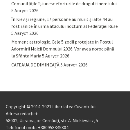
Comunitățile își unesc eforturile de dragul tineretului
5 Август 2026
În Kiev și regiune, 17 persoane au murit și alte 44 au
fost rănite în urma atacului nocturn al Federației Ruse
5 Август 2026
Moment astrologic. Cele 5 zodii protejate în Postul
Adormirii Maicii Domnului 2026. Vor avea noroc până
la Sfânta Maria
5 Август 2026
CAFEAUA DE DIMINEAȚĂ
5 Август 2026
Copyright © 2014-2021 Libertatea Cuvântului
Adresa redacției:
58002, Ucraina, or. Cernăuți, str. A. Mickiewicz, 5
Telefonul mob.: +380958345804