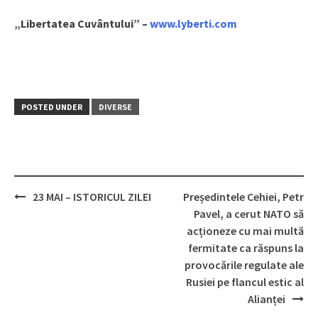
„Libertatea Cuvântului” –
www.lyberti.com
POSTED UNDER
DIVERSE
23 MAI – ISTORICUL ZILEI
Președintele Cehiei, Petr
Post
Pavel, a cerut NATO să
navigation
acționeze cu mai multă
fermitate ca răspuns la
provocările regulate ale
Rusiei pe flancul estic al
Alianței