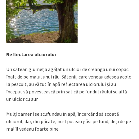
Reflectarea ulciorului
Un sătean glumeț a agățat un ulcior de creanga unui copac
înalt de pe malul unui râu. Sătenii, care veneau adesea acolo
la pescuit, au văzut în apă reflectarea ulciorului și au
început să povestească prin sat că pe fundul râului se află
un ulcior cu aur.
Mulți oameni se scufundau în apă, încercând să scoată
ulciorul, dar, din păcate, nu-l puteau găsi pe fund, deși de pe
mal îl vedeau foarte bine.