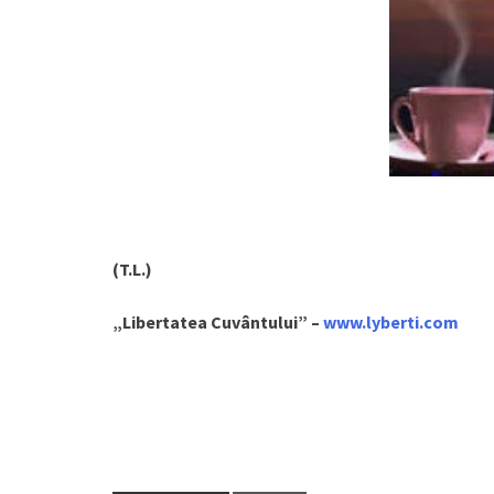
(T.L.)
„Libertatea Cuvântului” –
www.lyberti.com