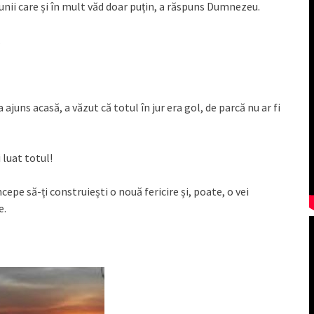
unii care și în mult văd doar puțin, a răspuns Dumnezeu.
.
ajuns acasă, a văzut că totul în jur era gol, de parcă nu ar fi
 luat totul!
pe să-ți construiești o nouă fericire și, poate, o vei
e.