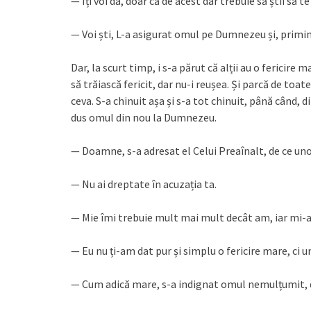
— Îți voi da, doar că de acest dar trebuie să știi să te
— Voi ști, L-a asigurat omul pe Dumnezeu și, primind
Dar, la scurt timp, i s-a părut că alții au o fericire
să trăiască fericit, dar nu-i reușea. Și parcă de toat
ceva. S-a chinuit așa și s-a tot chinuit, până când,
dus omul din nou la Dumnezeu.
— Doamne, s-a adresat el Celui Preaînalt, de ce unor
— Nu ai dreptate în acuzația ta.
— Mie îmi trebuie mult mai mult decât am, iar mi-a
— Eu nu ți-am dat pur și simplu o fericire mare, ci u
— Cum adică mare, s-a indignat omul nemulțumit, d