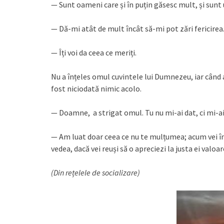
— Sunt oameni care și în puțin găsesc mult, și sunt 
— Dă-mi atât de mult încât să-mi pot zări fericirea
— Îți voi da ceea ce meriți.
Nu a înțeles omul cuvintele lui Dumnezeu, iar când a 
fost niciodată nimic acolo.
— Doamne, a strigat omul. Tu nu mi-ai dat, ci mi-ai
— Am luat doar ceea ce nu te mulțumea; acum vei înce
vedea, dacă vei reuși să o apreciezi la justa ei valoar
(Din rețelele de socializare)