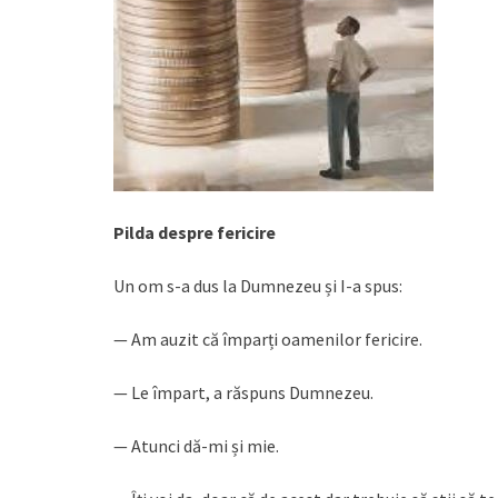
Pilda despre fericire
Un om s-a dus la Dumnezeu și I-a spus:
— Am auzit că împarți oamenilor fericire.
— Le împart, a răspuns Dumnezeu.
— Atunci dă-mi și mie.