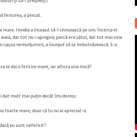
 bucuri și să-l prețuiești.
 fericirea, a plecat.
 mai mare. Invidia a început să-l chinuiască pe om. Încerca el
e avea, dar tot nu-i ajungea; parcă era sătul, dar tot mai voia
 din cauza nemulțumirii, a început să se îmbolnăvească. S-a
a le dai o fericire mare, iar altora una mică?
i dat mult mai puțin decât îmi doresc.
na foarte mare, doar că tu nu ai apreciat-o.
acă eu sunt nefericit?