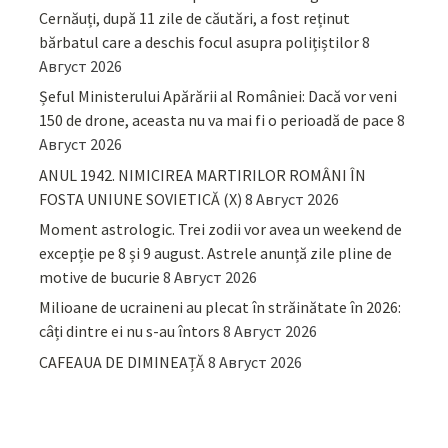
Cernăuți, după 11 zile de căutări, a fost reținut
bărbatul care a deschis focul asupra polițiștilor
8
Август 2026
Șeful Ministerului Apărării al României: Dacă vor veni
150 de drone, aceasta nu va mai fi o perioadă de pace
8
Август 2026
ANUL 1942. NIMICIREA MARTIRILOR ROMÂNI ÎN
FOSTA UNIUNE SOVIETICĂ (X)
8 Август 2026
Moment astrologic. Trei zodii vor avea un weekend de
excepție pe 8 și 9 august. Astrele anunță zile pline de
motive de bucurie
8 Август 2026
Milioane de ucraineni au plecat în străinătate în 2026:
câți dintre ei nu s-au întors
8 Август 2026
CAFEAUA DE DIMINEAȚĂ
8 Август 2026