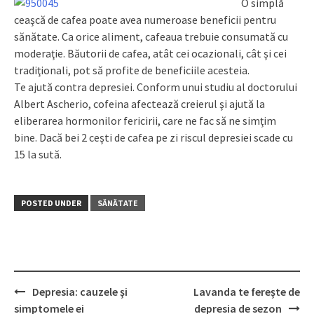
O simplă
ceaşcă de cafea poate avea numeroase beneficii pentru
sănătate. Ca orice aliment, cafeaua trebuie consumată cu
moderaţie. Băutorii de cafea, atât cei ocazionali, cât şi cei
tradiţionali, pot să profite de beneficiile acesteia.
Te ajută contra depresiei. Conform unui studiu al doctorului
Albert Ascherio, cofeina afectează creierul şi ajută la
eliberarea hormonilor fericirii, care ne fac să ne simţim
bine. Dacă bei 2 ceşti de cafea pe zi riscul depresiei scade cu
15 la sută.
POSTED UNDER
SĂNĂTATE
Depresia: cauzele şi
Lavanda te fereşte de
Post
simptomele ei
depresia de sezon