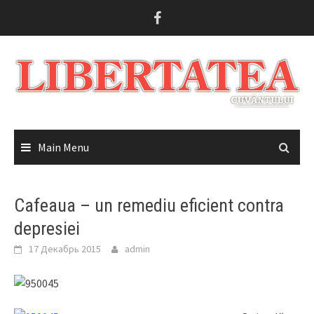
Skip
to
content
Main Menu
Cafeaua – un remediu eficient contra
depresiei
17 Декабрь 2015
admin