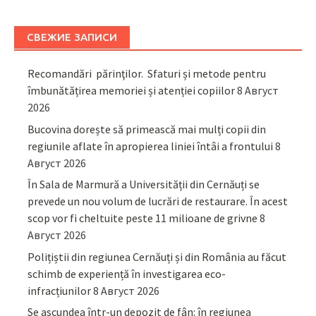
СВЕЖИЕ ЗАПИСИ
Recomandări părinţilor. Sfaturi și metode pentru
îmbunătățirea memoriei și atenției copiilor
8 Август
2026
Bucovina dorește să primească mai mulți copii din
regiunile aflate în apropierea liniei întâi a frontului
8
Август 2026
În Sala de Marmură a Universității din Cernăuți se
prevede un nou volum de lucrări de restaurare. În acest
scop vor fi cheltuite peste 11 milioane de grivne
8
Август 2026
Polițiștii din regiunea Cernăuți și din România au făcut
schimb de experiență în investigarea eco-
infracțiunilor
8 Август 2026
Se ascundea într-un depozit de fân: în regiunea