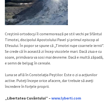
Creştinii ortodocşi îl comemorează pe stil vechi pe Sfântul
Timotei, discipolul Apostolului Pavel şi primul episcop al
Efesului. În popor se spune că „Timotei rupe coarnele iernii”.
Se crede că în această zi încep viscolele mari. Dacă ziua e cu
soare, primăvara va sosi mai devreme. Dacă e multă zăpadă,
e semn de belşug în cereale.
Luna se află în Constelaţia Peştilor. Este o zi a acţiunilor
active. Puteţi începe orice afacere, dar trebuie să aveţi
încredere în forţele proprii.
„Libertatea Cuvântului” –
www.lyberti.com