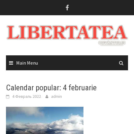
Skip
to
content
Main Menu
Calendar popular: 4 februarie
4 Февраль 2022
admin