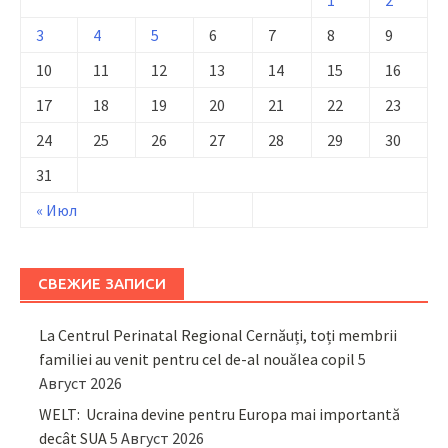
1
2
3
4
5
6
7
8
9
10
11
12
13
14
15
16
17
18
19
20
21
22
23
24
25
26
27
28
29
30
31
« Июл
СВЕЖИЕ ЗАПИСИ
La Centrul Perinatal Regional Cernăuți, toți membrii
familiei au venit pentru cel de-al nouălea copil
5
Август 2026
WELT: Ucraina devine pentru Europa mai importantă
decât SUA
5 Август 2026