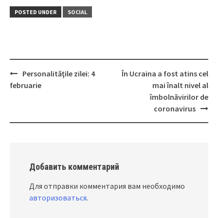
POSTED UNDER
SOCIAL
Personalităţile zilei: 4
În Ucraina a fost atins cel
Post
februarie
mai înalt nivel al
navigation
îmbolnăvirilor de
coronavirus
Добавить комментарий
Для отправки комментария вам необходимо
авторизоваться
.