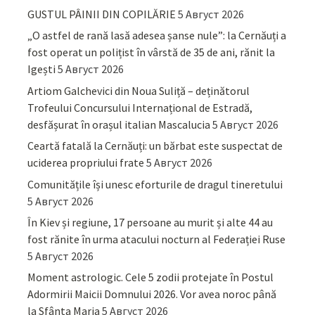
GUSTUL PÂINII DIN COPILĂRIE
5 Август 2026
„O astfel de rană lasă adesea șanse nule”: la Cernăuți a
fost operat un polițist în vârstă de 35 de ani, rănit la
Igești
5 Август 2026
Artiom Galchevici din Noua Suliță – deținătorul
Trofeului Concursului Internațional de Estradă,
desfășurat în orașul italian Mascalucia
5 Август 2026
Ceartă fatală la Cernăuți: un bărbat este suspectat de
uciderea propriului frate
5 Август 2026
Comunitățile își unesc eforturile de dragul tineretului
5 Август 2026
În Kiev și regiune, 17 persoane au murit și alte 44 au
fost rănite în urma atacului nocturn al Federației Ruse
5 Август 2026
Moment astrologic. Cele 5 zodii protejate în Postul
Adormirii Maicii Domnului 2026. Vor avea noroc până
la Sfânta Maria
5 Август 2026