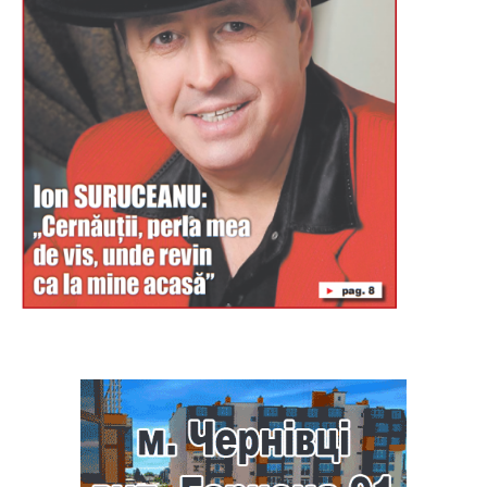
Буковина