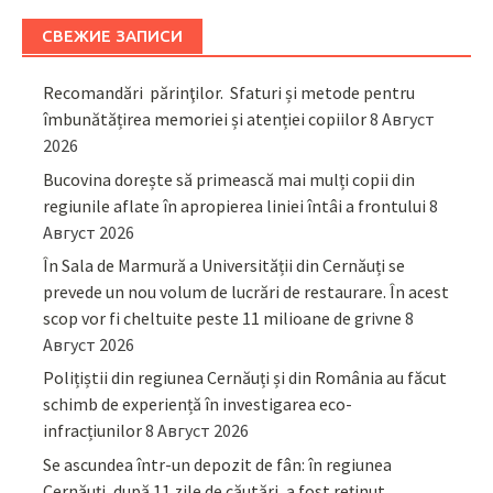
СВЕЖИЕ ЗАПИСИ
Recomandări părinţilor. Sfaturi și metode pentru
îmbunătățirea memoriei și atenției copiilor
8 Август
2026
Bucovina dorește să primească mai mulți copii din
regiunile aflate în apropierea liniei întâi a frontului
8
Август 2026
În Sala de Marmură a Universității din Cernăuți se
prevede un nou volum de lucrări de restaurare. În acest
scop vor fi cheltuite peste 11 milioane de grivne
8
Август 2026
Polițiștii din regiunea Cernăuți și din România au făcut
schimb de experiență în investigarea eco-
infracțiunilor
8 Август 2026
Se ascundea într-un depozit de fân: în regiunea
Cernăuți, după 11 zile de căutări, a fost reținut