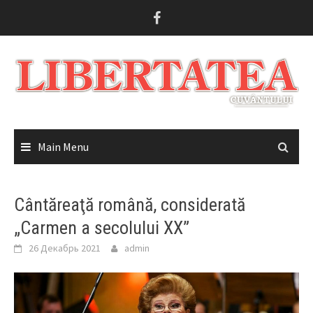
Skip
to
content
Main Menu
Cântăreaţă română, considerată
„Carmen a secolului XX”
26 Декабрь 2021
admin