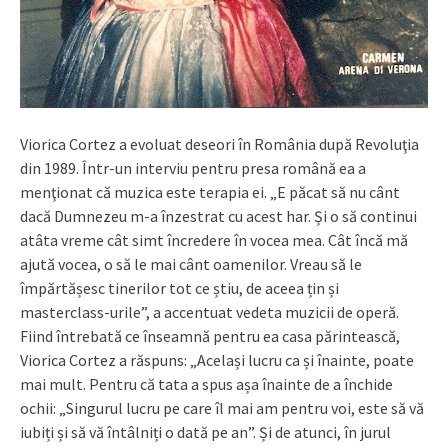
Viorica Cortez a evoluat deseori în România după Revoluţia
din 1989. Într-un interviu pentru presa română ea a
menţionat că muzica este terapia ei. „E păcat să nu cânt
dacă Dumnezeu m-a înzestrat cu acest har. Și o să continui
atâta vreme cât simt încredere în vocea mea. Cât încă mă
ajută vocea, o să le mai cânt oamenilor. Vreau să le
împărtășesc tinerilor tot ce știu, de aceea țin și
masterclass-urile”, a accentuat vedeta muzicii de operă.
Fiind întrebată ce înseamnă pentru ea casa părintească,
Viorica Cortez a răspuns: „Același lucru ca și înainte, poate
mai mult. Pentru că tata a spus așa înainte de a închide
ochii: „Singurul lucru pe care îl mai am pentru voi, este să vă
iubiți și să vă întâlniți o dată pe an”. Și de atunci, în jurul