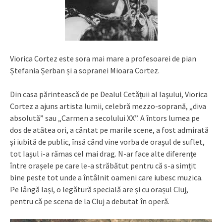
Viorica Cortez este sora mai mare a profesoarei de pian
Ștefania Șerban și a sopranei Mioara Cortez.
Din casa părintească de pe Dealul Cetățuii al Iaşului, Viorica
Cortez a ajuns artista lumii, celebră mezzo-soprană, „diva
absolută” sau „Carmen a secolului XX”. A întors lumea pe
dos de atâtea ori, a cântat pe marile scene, a fost admirată
și iubită de public, însă când vine vorba de orașul de suflet,
tot Iașul i-a rămas cel mai drag. N-ar face alte diferențe
între orașele pe care le-a străbătut pentru că s-a simțit
bine peste tot unde a întâlnit oameni care iubesc muzica.
Pe lângă Iași, o legătură specială are și cu orașul Cluj,
pentru că pe scena de la Cluj a debutat în operă.