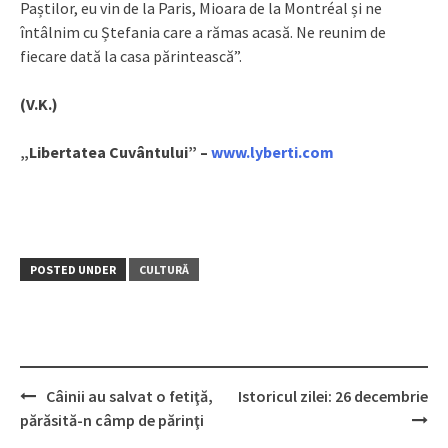
Paștilor, eu vin de la Paris, Mioara de la Montréal și ne
întâlnim cu Ștefania care a rămas acasă. Ne reunim de
fiecare dată la casa părintească”.
(V.K.)
„Libertatea Cuvântului” –
www.lyberti.com
POSTED UNDER
CULTURĂ
Câinii au salvat o fetiţă,
Istoricul zilei: 26 decembrie
Post
părăsită-n câmp de părinţi
navigation