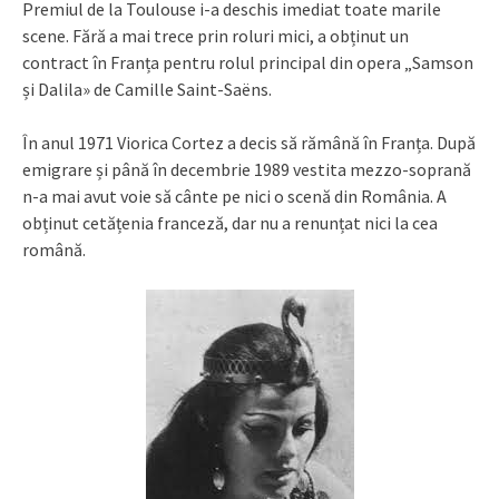
Premiul de la Toulouse i-a deschis imediat toate marile
scene. Fără a mai trece prin roluri mici, a obținut un
contract în Franța pentru rolul principal din opera „Samson
și Dalila» de Camille Saint-Saёns.
În anul 1971 Viorica Cortez a decis să rămână în Franța. După
emigrare și până în decembrie 1989 vestita mezzo-soprană
n-a mai avut voie să cânte pe nici o scenă din România. A
obținut cetățenia franceză, dar nu a renunțat nici la cea
română.