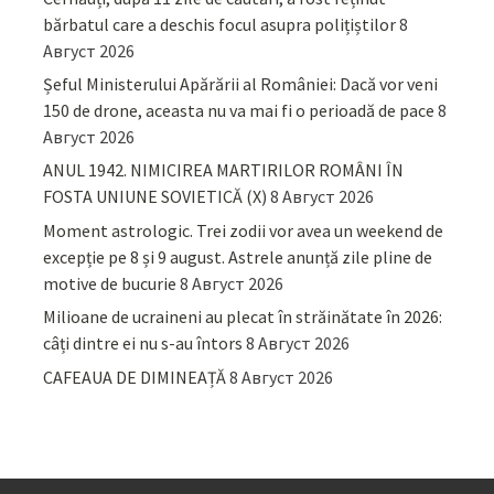
bărbatul care a deschis focul asupra polițiștilor
8
Август 2026
Șeful Ministerului Apărării al României: Dacă vor veni
150 de drone, aceasta nu va mai fi o perioadă de pace
8
Август 2026
ANUL 1942. NIMICIREA MARTIRILOR ROMÂNI ÎN
FOSTA UNIUNE SOVIETICĂ (X)
8 Август 2026
Moment astrologic. Trei zodii vor avea un weekend de
excepție pe 8 și 9 august. Astrele anunță zile pline de
motive de bucurie
8 Август 2026
Milioane de ucraineni au plecat în străinătate în 2026:
câți dintre ei nu s-au întors
8 Август 2026
CAFEAUA DE DIMINEAȚĂ
8 Август 2026