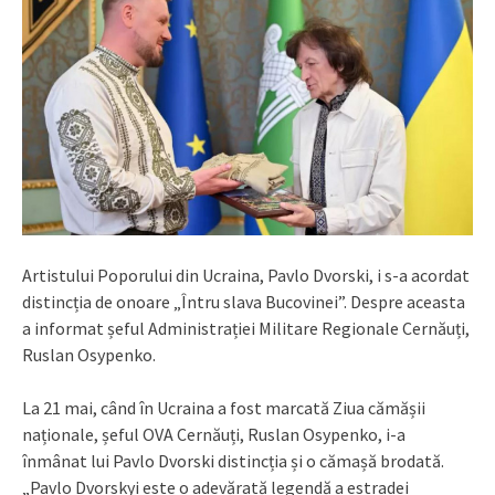
Artistului Poporului din Ucraina, Pavlo Dvorski, i s-a acordat
distincția de onoare „Întru slava Bucovinei”. Despre aceasta
a informat șeful Administrației Militare Regionale Cernăuți,
Ruslan Osypenko.
La 21 mai, când în Ucraina a fost marcată Ziua cămășii
naționale, șeful OVA Cernăuți, Ruslan Osypenko, i-a
înmânat lui Pavlo Dvorski distincția și o cămașă brodată.
„Pavlo Dvorskyi este o adevărată legendă a estradei