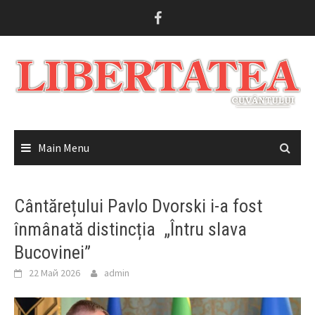
Skip
to
content
Main Menu
Cântărețului Pavlo Dvorski i-a fost
înmânată distincția „Întru slava
Bucovinei”
22 Май 2026
admin