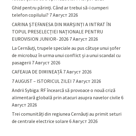
Ghid pentru părinţi. Când ar trebui să-i cumperi
telefon copilului?
7 Август 2026
CARINA ȘTEFANESA DIN MARȘINȚI A INTRAT ÎN
TOPUL PRESELECȚIEI NAȚIONALE PENTRU
EUROVISION JUNIOR- 2026
7 Август 2026
La Cernăuți, trupele speciale au pus cătușe unui șofer
de microbuz în urma unui conflict și a unui scandal cu
pasagerii
7 Август 2026
CAFEAUA DE DIMINEAȚĂ
7 Август 2026
7 AUGUST – ISTORICUL ZILEI
7 Август 2026
Andrii Sybiga: RF încearcă să provoace o nouă criză
alimentară globală prin atacuri asupra navelor civile
6
Август 2026
Trei comunități din regiunea Cernăuți au primit seturi
de centrale electrice solare
6 Август 2026