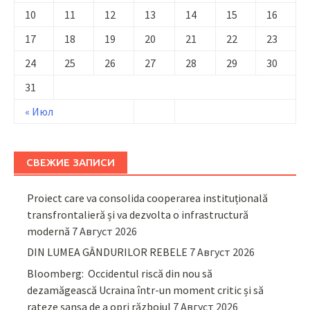
10
11
12
13
14
15
16
17
18
19
20
21
22
23
24
25
26
27
28
29
30
31
« Июл
СВЕЖИЕ ЗАПИСИ
Proiect care va consolida cooperarea instituțională
transfrontalieră și va dezvolta o infrastructură
modernă
7 Август 2026
DIN LUMEA GÂNDURILOR REBELE
7 Август 2026
Bloomberg: Occidentul riscă din nou să
dezamăgească Ucraina într-un moment critic și să
rateze șansa de a opri războiul
7 Август 2026