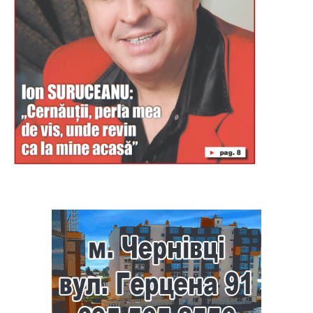
Буковина