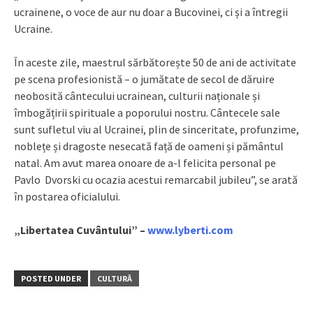
ucrainene, o voce de aur nu doar a Bucovinei, ci și a întregii
Ucraine.
În aceste zile, maestrul sărbătorește 50 de ani de activitate
pe scena profesionistă – o jumătate de secol de dăruire
neobosită cântecului ucrainean, culturii naționale și
îmbogățirii spirituale a poporului nostru. Cântecele sale
sunt sufletul viu al Ucrainei, plin de sinceritate, profunzime,
noblețe și dragoste nesecată față de oameni și pământul
natal. Am avut marea onoare de a-l felicita personal pe
Pavlo Dvorski cu ocazia acestui remarcabil jubileu”, se arată
în postarea oficialului.
„Libertatea Cuvântului” –
www.lyberti.com
POSTED UNDER
CULTURĂ