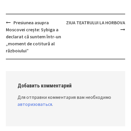
Presiunea asupra
ZIUA TEATRULUI LA HORBOVA
Post
Moscovei crește: Sybiga a
navigation
declarat că suntem într-un
„moment de cotitură al
războiului”
Добавить комментарий
Для отправки комментария вам необходимо
авторизоваться
.