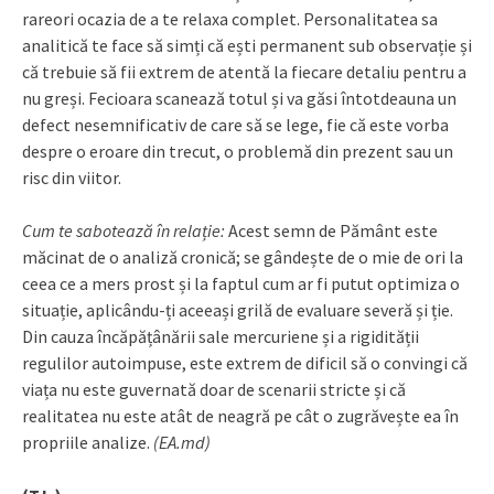
rareori ocazia de a te relaxa complet. Personalitatea sa
analitică te face să simți că ești permanent sub observație și
că trebuie să fii extrem de atentă la fiecare detaliu pentru a
nu greși. Fecioara scanează totul și va găsi întotdeauna un
defect nesemnificativ de care să se lege, fie că este vorba
despre o eroare din trecut, o problemă din prezent sau un
risc din viitor.
Cum te sabotează în relație:
Acest semn de Pământ este
măcinat de o analiză cronică; se gândește de o mie de ori la
ceea ce a mers prost și la faptul cum ar fi putut optimiza o
situație, aplicându-ți aceeași grilă de evaluare severă și ție.
Din cauza încăpățânării sale mercuriene și a rigidității
regulilor autoimpuse, este extrem de dificil să o convingi că
viața nu este guvernată doar de scenarii stricte și că
realitatea nu este atât de neagră pe cât o zugrăvește ea în
propriile analize.
(EA.md)