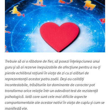
Trebuie să ai o răbdare de fier, să posezi înțelepciunea unui
guru și să ai rezerve inepuizabile de afecțiune pentru a nu-ți
pierde echilibrul rațiunii în viața de zi cu zi alături de
reprezentanții acestor patru zodii. Deși au calități
incontestabile, trăsăturile lor dominante de caracter pot
transforma orice relație într-un adevărat test de rezistență
psihologică. Iată care sunt cele mai dificile aspecte
comportamentale ale acestor nativi în viața de cuplu și cum se
manifestă ele.