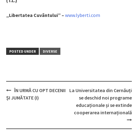
(T.L.)
„Libertatea Cuvântului” –
www.lyberti.com
POSTED UNDER
DIVERSE
ÎN URMĂ CU OPT DECENII
La Universitatea din Cernăuți
Post
ȘI JUMĂTATE (I)
se deschid noi programe
navigation
educaționale și se extinde
cooperarea internațională