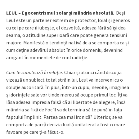
LEUL – Egocentrismul solar și mândria absolută.
Deși
Leul este un partener extrem de protector, loial și generos
cu cei pe care îi iubește, el dezvoltă, adesea fără să își dea
seama, o atitudine superioară care poate genera tensiuni
majore. Manifestă o tendință nativă de a se comporta ca și
cum deține adevărul absolut în orice domeniu, devenind
arogant în momentele de contradicție.
Cum te sabotează în relație:
Chiar și atunci când discuția
vizează un subiect total străin lui, Leul va interveni cu o
soluție autoritară. În plus, într-un cuplu, nevoile, imaginea
și dorințele sale vor tinde mereu să ocupe primul loc. Îți va
lăsa adesea impresia falsă că ai libertate de alegere, însă
mândria sa fixă de Foc îl va determina să te pună în fața
faptului împlinit. Partea cea mai ironică? Ulterior, se va
comporta de parcă decizia luată unilateral a fost o mare
favoare pe care ți-a făcut-o.