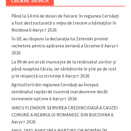
СВЕЖИЕ ЗАПИСИ
Până la 14 mii de dolari de fiecare: în regiunea Cernăuți
a fost destructurată o rețea de trecere a bărbaților în
Moldova
6 Август 2026
În UE au răspuns la declarația lui Zelenski privind
rachetele pentru apărarea aeriană a Ucrainei
6 Август
2026
La 99 de ani ai săi muncește de la revărsatul zorilor și
până noaptea târziu, iar sărbătorile le știe pe de rost
și le respectă cu strictețe
6 Август 2026
Agricultorii din regiunea Cernăuți au început
semănatul rapiței de toamnă mai devreme decât
termenele optime
6 Август 2026
IANCU FLONDOR: SERVIREA CREDINCIOASĂ A CAUZEI
COMUNE A NEAMULUI ROMÂNESC DIN BUCOVINA
6
Август 2026
ANUL 1942. NIMICIREA MARTIRILOR ROMÂNI ÎN