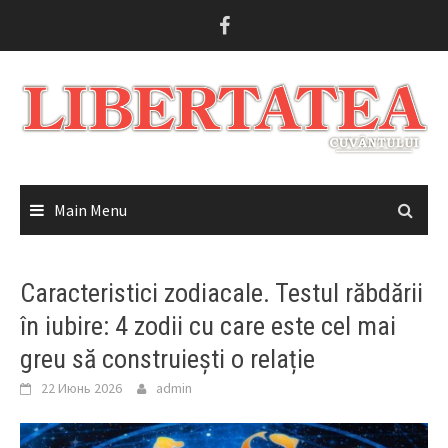
Skip
to
content
Main Menu
Caracteristici zodiacale. Testul răbdării
în iubire: 4 zodii cu care este cel mai
greu să construiești o relație
22 Июнь 2026
admin