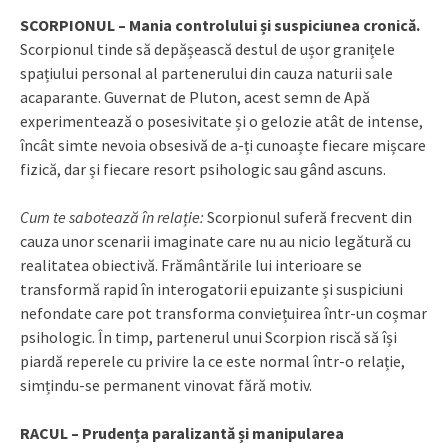
SCORPIONUL – Mania controlului și suspiciunea cronică.
Scorpionul tinde să depășească destul de ușor granițele
spațiului personal al partenerului din cauza naturii sale
acaparante. Guvernat de Pluton, acest semn de Apă
experimentează o posesivitate și o gelozie atât de intense,
încât simte nevoia obsesivă de a-ți cunoaște fiecare mișcare
fizică, dar și fiecare resort psihologic sau gând ascuns.
Cum te sabotează în relație:
Scorpionul suferă frecvent din
cauza unor scenarii imaginate care nu au nicio legătură cu
realitatea obiectivă. Frământările lui interioare se
transformă rapid în interogatorii epuizante și suspiciuni
nefondate care pot transforma conviețuirea într-un coșmar
psihologic. În timp, partenerul unui Scorpion riscă să își
piardă reperele cu privire la ce este normal într-o relație,
simțindu-se permanent vinovat fără motiv.
RACUL – Prudența paralizantă și manipularea