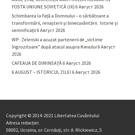
FOSTA UNIUNE SOVIETICĂ (IX)
6 Август 2026
Schimbarea la Față a Domnului – o sărbătoare a
transformării, renașterii și binecuvântării. Istorie și
semnificații
6 Август 2026
WP: Zelenski a acuzat partenerii de „victime
îngrozitoare” după atacul asupra Kievului
6 Август
2026
CAFEAUA DE DIMINEAȚĂ
6 Август 2026
6 AUGUST – ISTORICUL ZILEI
6 Август 2026
Copyright © 2014-2021 Libertatea Cuvântului
Adresa redacției:
58002, Ucraina, or. Cernăuți, str. A. Mickiewicz, 5