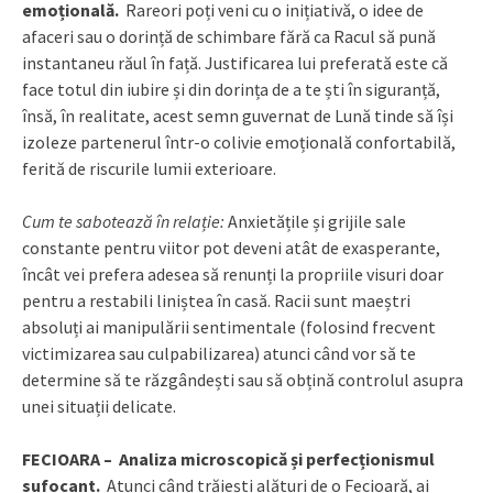
emoțională.
Rareori poți veni cu o inițiativă, o idee de
afaceri sau o dorință de schimbare fără ca Racul să pună
instantaneu răul în față. Justificarea lui preferată este că
face totul din iubire și din dorința de a te ști în siguranță,
însă, în realitate, acest semn guvernat de Lună tinde să își
izoleze partenerul într-o colivie emoțională confortabilă,
ferită de riscurile lumii exterioare.
Cum te sabotează în relație:
Anxietățile și grijile sale
constante pentru viitor pot deveni atât de exasperante,
încât vei prefera adesea să renunți la propriile visuri doar
pentru a restabili liniștea în casă. Racii sunt maeștri
absoluți ai manipulării sentimentale (folosind frecvent
victimizarea sau culpabilizarea) atunci când vor să te
determine să te răzgândești sau să obțină controlul asupra
unei situații delicate.
FECIOARA – Analiza microscopică și perfecționismul
sufocant.
Atunci când trăiești alături de o Fecioară, ai