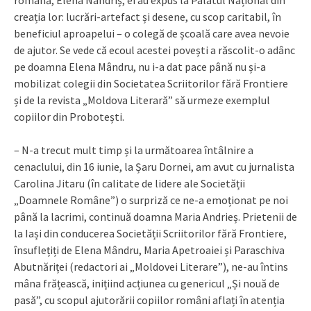
română, Elena Nandriș, ei au expus la Palatul Național din
creația lor: lucrări-artefact și desene, cu scop caritabil, în
beneficiul aproapelui – o colegă de școală care avea nevoie
de ajutor. Se vede că ecoul acestei povești a răscolit-o adânc
pe doamna Elena Mândru, nu i-a dat pace până nu și-a
mobilizat colegii din Societatea Scriitorilor fără Frontiere
și de la revista „Moldova Literară” să urmeze exemplul
copiilor din Probotești.
– N-a trecut mult timp și la următoarea întâlnire a
cenaclului, din 16 iunie, la Șaru Dornei, am avut cu jurnalista
Carolina Jitaru (în calitate de lidere ale Societății
„Doamnele Române”) o surpriză ce ne-a emoționat pe noi
până la lacrimi, continuă doamna Maria Andrieș. Prietenii de
la Iași din conducerea Societății Scriitorilor fără Frontiere,
însuflețiți de Elena Mândru, Maria Apetroaiei și Paraschiva
Abutnăriței (redactori ai „Moldovei Literare”), ne-au întins
mâna frățească, inițiind acțiunea cu genericul „Și nouă de
pasă”, cu scopul ajutorării copiilor români aflați în atenția