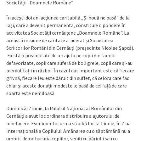
Societății „Doamnele Române”.
În acești doi ani acțiunea caritabilă „Și nouă ne pasă” de la
Iași, care a devenit permanentă, constituie o pondere în
activitatea Societății cernăuțene „Doamnele Române”. La
această misiune de caritate a aderat și Societatea
Scriitorilor Români din Cernăuți (președinte Nicolae Șapcă).
Există o posibilitate de a-i ajuta pe copii din familii
defavorizate, copii care suferă de boli grele, copii care și-au
pierdut tații în război. În cazul dat important este că fiecare
grivnă, fiecare leu este dăruit din suflet, că celora care fac
chiar și aceste donații modeste le pasă de cei față de care
soarta este nemiloasă.
Duminică, 7 iunie, la Palatul Național al Românilor din
Cernăuți a avut loc ordinara distribuire a ajutorului de
binefacere. Evenimentul urma să aibă loc la 1 iunie, în Ziua
Internațională a Copilului. Amânarea cu o săptămână nu a
umbrit deloc bucuria copiilor, veniți cu părinții sau cu