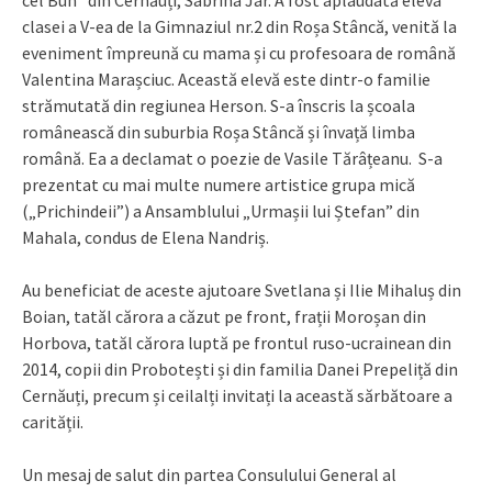
cel Bun” din Cernăuți, Sabrina Jar. A fost aplaudată eleva
clasei a V-ea de la Gimnaziul nr.2 din Roșa Stâncă, venită la
eveniment împreună cu mama și cu profesoara de română
Valentina Marașciuc. Această elevă este dintr-o familie
strămutată din regiunea Herson. S-a înscris la școala
românească din suburbia Roșa Stâncă și învață limba
română. Ea a declamat o poezie de Vasile Tărâțeanu. S-a
prezentat cu mai multe numere artistice grupa mică
(„Prichindeii”) a Ansamblului „Urmașii lui Ștefan” din
Mahala, condus de Elena Nandriș.
Au beneficiat de aceste ajutoare Svetlana și Ilie Mihaluș din
Boian, tatăl cărora a căzut pe front, frații Moroșan din
Horbova, tatăl cărora luptă pe frontul ruso-ucrainean din
2014, copii din Probotești și din familia Danei Prepeliță din
Cernăuți, precum și ceilalți invitați la această sărbătoare a
carității.
Un mesaj de salut din partea Consulului General al