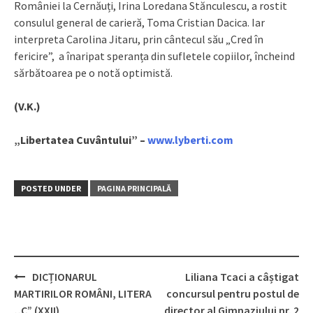
României la Cernăuți, Irina Loredana Stănculescu, a rostit
consulul general de carieră, Toma Cristian Dacica. Iar
interpreta Carolina Jitaru, prin cântecul său „Cred în
fericire”, a înaripat speranța din sufletele copiilor, încheind
sărbătoarea pe o notă optimistă.
(V.K.)
„Libertatea Cuvântului” –
www.lyberti.com
POSTED UNDER
PAGINA PRINCIPALĂ
DICȚIONARUL
Liliana Tcaci a câștigat
Post
MARTIRILOR ROMÂNI, LITERA
concursul pentru postul de
navigation
,,C” (XXII)
director al Gimnaziului nr. 2