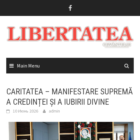
Skip
to
content
Main Menu
CARITATEA – MANIFESTARE SUPREMĂ
A CREDINȚEI ȘI A IUBIRII DIVINE
10 Июнь 2026
admin