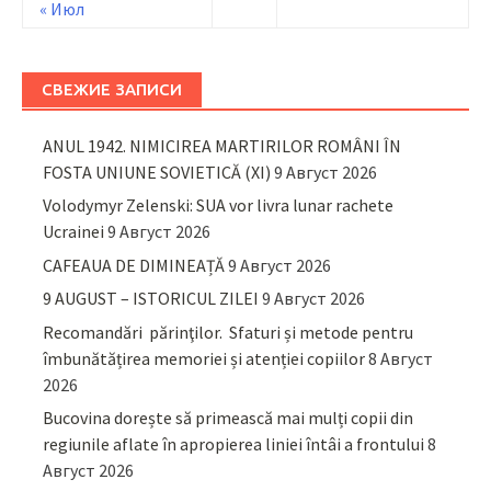
« Июл
СВЕЖИЕ ЗАПИСИ
ANUL 1942. NIMICIREA MARTIRILOR ROMÂNI ÎN
FOSTA UNIUNE SOVIETICĂ (XI)
9 Август 2026
Volodymyr Zelenski: SUA vor livra lunar rachete
Ucrainei
9 Август 2026
CAFEAUA DE DIMINEAȚĂ
9 Август 2026
9 AUGUST – ISTORICUL ZILEI
9 Август 2026
Recomandări părinţilor. Sfaturi și metode pentru
îmbunătățirea memoriei și atenției copiilor
8 Август
2026
Bucovina dorește să primească mai mulți copii din
regiunile aflate în apropierea liniei întâi a frontului
8
Август 2026