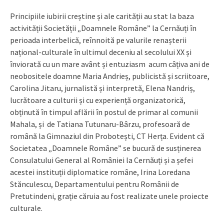
Principiile iubirii creștine și ale carității au stat la baza
activității Societății „Doamnele Române” la Cernăuți în
perioada interbelică, reînnoită pe valurile renașterii
național-culturale în ultimul deceniu al secolului XX și
înviorată cu un mare avânt și entuziasm acum câțiva ani de
neobositele doamne Maria Andrieș, publicistă și scriitoare,
Carolina Jitaru, jurnalistă și interpretă, Elena Nandriș,
lucrătoare a culturii și cu experiență organizatorică,
obținută în timpul aflării în postul de primar al comunii
Mahala, și de Tatiana Tutunaru-Bârzu, profesoară de
română la Gimnaziul din Probotești, CT Herța. Evident că
Societatea „Doamnele Române” se bucură de susținerea
Consulatului General al României la Cernăuți și a șefei
acestei instituții diplomatice române, Irina Loredana
Stănculescu, Departamentului pentru Românii de
Pretutindeni, grație căruia au fost realizate unele proiecte
culturale.