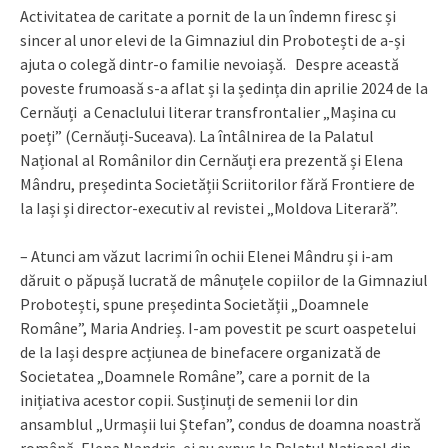
Activitatea de caritate a pornit de la un îndemn firesc și
sincer al unor elevi de la Gimnaziul din Probotești de a-și
ajuta o colegă dintr-o familie nevoiașă. Despre această
poveste frumoasă s-a aflat și la ședința din aprilie 2024 de la
Cernăuți a Cenaclului literar transfrontalier „Mașina cu
poeți” (Cernăuți-Suceava). La întâlnirea de la Palatul
Național al Românilor din Cernăuți era prezentă și Elena
Mândru, președinta Societății Scriitorilor fără Frontiere de
la Iași și director-executiv al revistei „Moldova Literară”.
– Atunci am văzut lacrimi în ochii Elenei Mândru și i-am
dăruit o păpușă lucrată de mânuțele copiilor de la Gimnaziul
Probotești, spune președinta Societății „Doamnele
Române”, Maria Andrieș. I-am povestit pe scurt oaspetelui
de la Iași despre acțiunea de binefacere organizată de
Societatea „Doamnele Române”, care a pornit de la
inițiativa acestor copii. Susținuți de semenii lor din
ansamblul „Urmașii lui Ștefan”, condus de doamna noastră