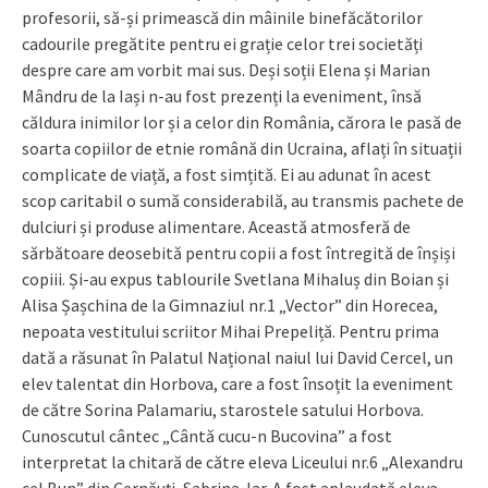
profesorii, să-și primească din mâinile binefăcătorilor
cadourile pregătite pentru ei grație celor trei societăți
despre care am vorbit mai sus. Deși soții Elena și Marian
Mândru de la Iași n-au fost prezenți la eveniment, însă
căldura inimilor lor și a celor din România, cărora le pasă de
soarta copiilor de etnie română din Ucraina, aflați în situații
complicate de viață, a fost simțită. Ei au adunat în acest
scop caritabil o sumă considerabilă, au transmis pachete de
dulciuri și produse alimentare. Această atmosferă de
sărbătoare deosebită pentru copii a fost întregită de înșiși
copiii. Și-au expus tablourile Svetlana Mihaluș din Boian și
Alisa Șașchina de la Gimnaziul nr.1 „Vector” din Horecea,
nepoata vestitului scriitor Mihai Prepeliță. Pentru prima
dată a răsunat în Palatul Național naiul lui David Cercel, un
elev talentat din Horbova, care a fost însoțit la eveniment
de către Sorina Palamariu, starostele satului Horbova.
Cunoscutul cântec „Cântă cucu-n Bucovina” a fost
interpretat la chitară de către eleva Liceului nr.6 „Alexandru