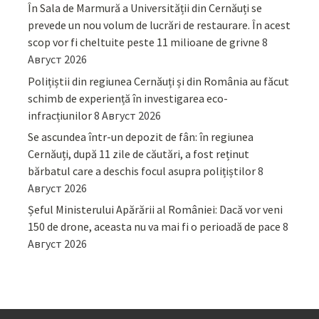
În Sala de Marmură a Universității din Cernăuți se
prevede un nou volum de lucrări de restaurare. În acest
scop vor fi cheltuite peste 11 milioane de grivne
8
Август 2026
Polițiștii din regiunea Cernăuți și din România au făcut
schimb de experiență în investigarea eco-
infracțiunilor
8 Август 2026
Se ascundea într-un depozit de fân: în regiunea
Cernăuți, după 11 zile de căutări, a fost reținut
bărbatul care a deschis focul asupra polițiștilor
8
Август 2026
Șeful Ministerului Apărării al României: Dacă vor veni
150 de drone, aceasta nu va mai fi o perioadă de pace
8
Август 2026