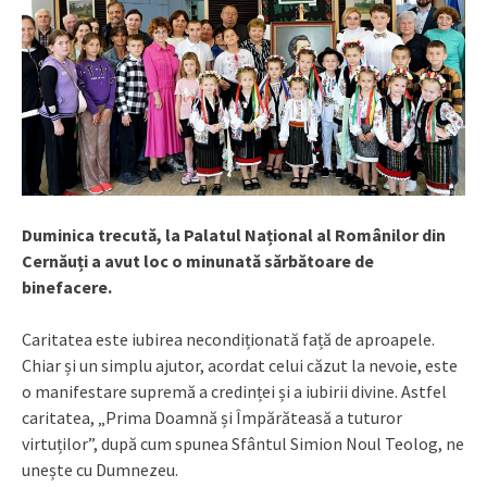
Duminica trecută, la Palatul Național al Românilor din
Cernăuți a avut loc o minunată sărbătoare de
binefacere.
Caritatea este iubirea necondiționată față de aproapele.
Chiar și un simplu ajutor, acordat celui căzut la nevoie, este
o manifestare supremă a credinței și a iubirii divine. Astfel
caritatea, „Prima Doamnă și Împărăteasă a tuturor
virtuților”, după cum spunea Sfântul Simion Noul Teolog, ne
unește cu Dumnezeu.