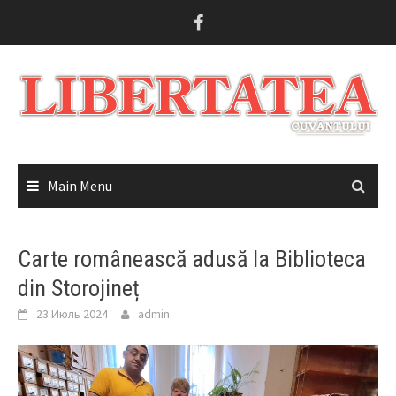
Skip
to
content
Main Menu
Carte românească adusă la Biblioteca
din Storojineț
23 Июль 2024
admin