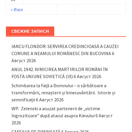
« Июл
СВЕЖИЕ ЗАПИСИ
IANCU FLONDOR: SERVIREA CREDINCIOASĂ A CAUZEI
COMUNE A NEAMULUI ROMÂNESC DIN BUCOVINA
6
Август 2026
ANUL 1942. NIMICIREA MARTIRILOR ROMÂNI ÎN
FOSTA UNIUNE SOVIETICĂ (IX)
6 Август 2026
Schimbarea la Față a Domnului – o sărbătoare a
transformării, renașterii și binecuvântării. Istorie și
semnificații
6 Август 2026
WP: Zelenski a acuzat partenerii de „victime
îngrozitoare” după atacul asupra Kievului
6 Август
2026
CAFEAUA DE DIMINEAȚĂ
6 Август 2026