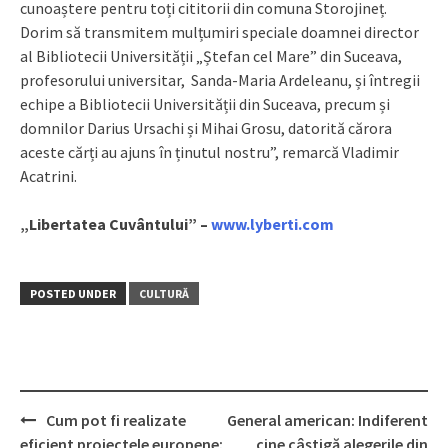
cunoaștere pentru toți cititorii din comuna Storojineț.
Dorim să transmitem mulțumiri speciale doamnei director
al Bibliotecii Universității „Ștefan cel Mare” din Suceava,
profesorului universitar, Sanda-Maria Ardeleanu, și întregii
echipe a Bibliotecii Universității din Suceava, precum și
domnilor Darius Ursachi și Mihai Grosu, datorită cărora
aceste cărți au ajuns în ținutul nostru”, remarcă Vladimir
Acatrini.
„Libertatea Cuvântului” –
www.lyberti.com
POSTED UNDER
CULTURĂ
Cum pot fi realizate
General american: Indiferent
Post
eficient proiectele europene:
cine câștigă alegerile din