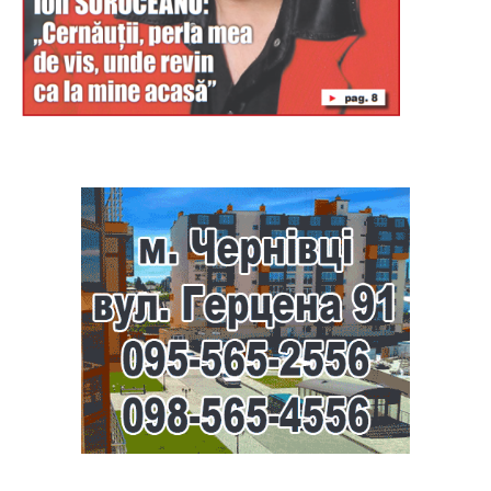
Буковина