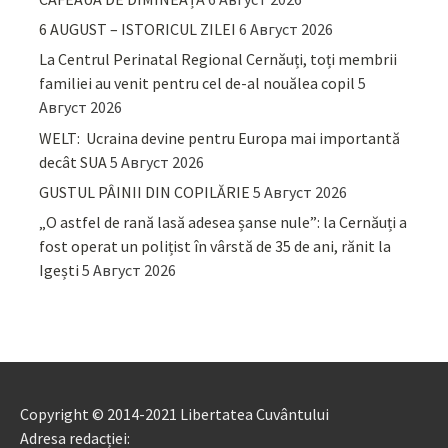
6 AUGUST – ISTORICUL ZILEI
6 Август 2026
La Centrul Perinatal Regional Cernăuți, toți membrii
familiei au venit pentru cel de-al nouălea copil
5
Август 2026
WELT: Ucraina devine pentru Europa mai importantă
decât SUA
5 Август 2026
GUSTUL PÂINII DIN COPILĂRIE
5 Август 2026
„O astfel de rană lasă adesea șanse nule”: la Cernăuți a
fost operat un polițist în vârstă de 35 de ani, rănit la
Igești
5 Август 2026
Copyright © 2014-2021 Libertatea Cuvântului
Adresa redacției: