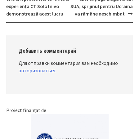
navigation
experiența CT Solotnivo
SUA, sprijinul pentru Ucraina
demonstrează acest lucru
va rămâne neschimbat
Добавить комментарий
Для отправки комментария вам необходимо
авторизоваться
.
Proiect finanțat de