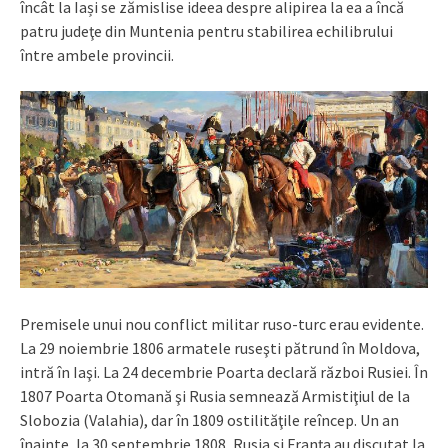
încât la Iași se zămislise ideea despre alipirea la ea a încă
patru judeţe din Muntenia pentru stabilirea echilibrului
între ambele provincii.
Premisele unui nou conflict militar ruso-turc erau evidente.
La 29 noiembrie 1806 armatele ruseşti pătrund în Moldova,
intră în Iaşi. La 24 decembrie Poarta declară război Rusiei. În
1807 Poarta Otomană şi Rusia semnează Armistiţiul de la
Slobozia (Valahia), dar în 1809 ostilităţile reîncep. Un an
înainte, la 30 septembrie 1808, Rusia şi Franţa au discutat la