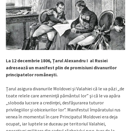
La 12 decembrie 1806, Țarul Alexandru I al Rusiei
adresează un manifest plin de promisiuni divanurilor
principatelor românești.
Ţarul asigura divanurile Moldovei şi Valahiei că le va păzi „de
toate relele care ameninţă pământul lor” şi că le va apăra
„sloboda lucrare a credinţei, desfăşurarea tuturor
privilegiilor şi obiceiurilor lor”. Manifestul împăratului rus
venea în momentul în care Principatul Moldovei era deja
ocupat, iar luptele se duceau pe teritoriul Valahiei,
operațiuni militare din cadrul războiului ruso-turc de la