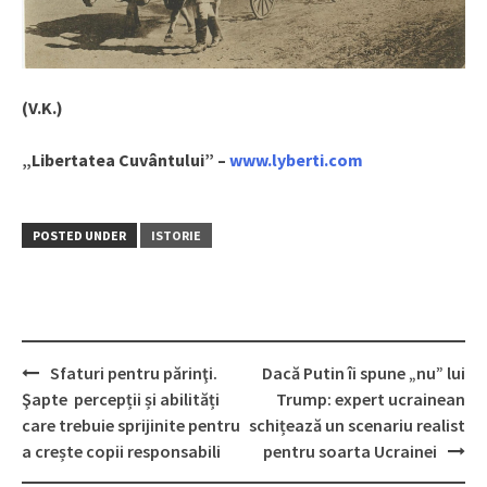
(V.K.)
„Libertatea Cuvântului” –
www.lyberti.com
POSTED UNDER
ISTORIE
Sfaturi pentru părinţi.
Dacă Putin îi spune „nu” lui
Post
Şapte percepții și abilități
Trump: expert ucrainean
navigation
care trebuie sprijinite pentru
schițează un scenariu realist
a crește copii responsabili
pentru soarta Ucrainei