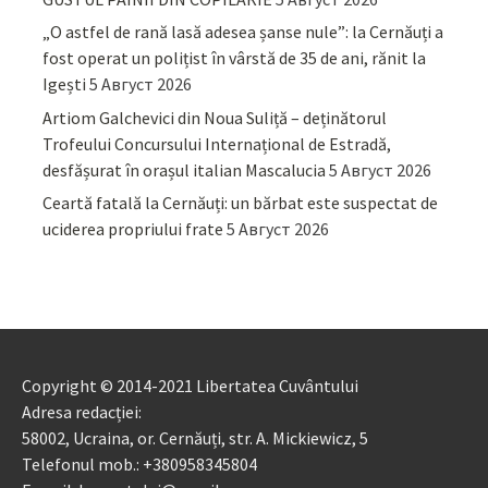
„O astfel de rană lasă adesea șanse nule”: la Cernăuți a
fost operat un polițist în vârstă de 35 de ani, rănit la
Igești
5 Август 2026
Artiom Galchevici din Noua Suliță – deținătorul
Trofeului Concursului Internațional de Estradă,
desfășurat în orașul italian Mascalucia
5 Август 2026
Ceartă fatală la Cernăuți: un bărbat este suspectat de
uciderea propriului frate
5 Август 2026
Copyright © 2014-2021 Libertatea Cuvântului
Adresa redacției:
58002, Ucraina, or. Cernăuți, str. A. Mickiewicz, 5
Telefonul mob.: +380958345804