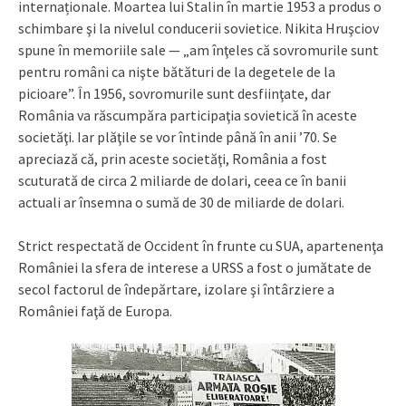
internaționale. Moartea lui Stalin în martie 1953 a produs o
schimbare şi la nivelul conducerii sovietice. Nikita Hruşciov
spune în memoriile sale — „am înţeles că sovromurile sunt
pentru români ca nişte bătături de la degetele de la
picioare”. În 1956, sovromurile sunt desfiinţate, dar
România va răscumpăra participaţia sovietică în aceste
societăţi. Iar plăţile se vor întinde până în anii ’70. Se
apreciază că, prin aceste societăţi, România a fost
scuturată de circa 2 miliarde de dolari, ceea ce în banii
actuali ar însemna o sumă de 30 de miliarde de dolari.
Strict respectată de Occident în frunte cu SUA, apartenenţa
României la sfera de interese a URSS a fost o jumătate de
secol factorul de îndepărtare, izolare şi întârziere a
României faţă de Europa.