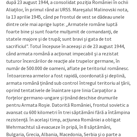
după 23 august 1944, a consolidat poziţia României în ochii
Aliaţilor, în primul rând ai URSS. Mareşalul Malinovski nota,
la 13 aprilie 1945, când pe frontul de vest se dădeau unele
dintre cele mai aprige lupte: „Armatele române luptă
foarte bine şi sunt foarte mulţumit de comandanţi, de
statele majore şi de trupă; sunt bravi şi gata de tot
sacrificiul”. Totul începuse în aceeaşi zi de 23 august 1944,
când armata românâ a acţionat impecabil şi a rezistat
tuturor încercărilor de reacţie ale trupelor germane, în
număr de 500.000 de oameni, aflate pe teritoriul românesc.
Întoarcerea armelor a fost rapidă, coordonată şi deplină,
armata română ţinând sub control întregul teritoriu al ţării,
oprind tentativele de înaintare spre linia Carpaţilor a
forţelor germano-ungare şi ţinând deschise drumurile
pentru Armata Roşie. Datorită României, frontul sovietic a
avansat cu 600 kilometri în trei săptămâni fără a întâmpina
rezistenţă. În acelaşi timp, acţiunea României a obligat
Wehrmachtul să evacueze în pripă, în 8 săptămâni,
Bulgaria, Grecia, Albania, Macedonia, Serbia şi o parte a