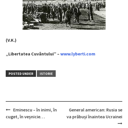
(V.K.)
„Libertatea Cuvântului” –
www.lyberti.com
POSTED UNDER
ISTORIE
Eminescu – în inimi, în
General american: Rusia se
Post
cuget, în veșnicie…
va prăbuși înaintea Ucrainei
navigation