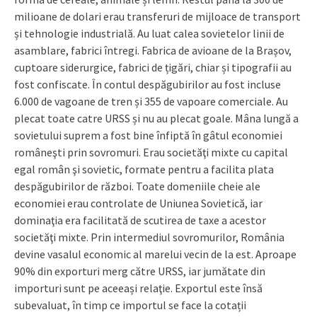
milioane de dolari erau transferuri de mijloace de transport
și tehnologie industrială. Au luat calea sovietelor linii de
asamblare, fabrici întregi. Fabrica de avioane de la Brașov,
cuptoare siderurgice, fabrici de țigări, chiar și tipografii au
fost confiscate. În contul despăgubirilor au fost incluse
6.000 de vagoane de tren și 355 de vapoare comerciale. Au
plecat toate catre URSS și nu au plecat goale. Mâna lungă a
sovietului suprem a fost bine înfiptă în gâtul economiei
româneşti prin sovromuri. Erau societăţi mixte cu capital
egal român şi sovietic, formate pentru a facilita plata
despăgubirilor de război. Toate domeniile cheie ale
economiei erau controlate de Uniunea Sovietică, iar
dominaţia era facilitată de scutirea de taxe a acestor
societăţi mixte. Prin intermediul sovromurilor, România
devine vasalul economic al marelui vecin de la est. Aproape
90% din exporturi merg către URSS, iar jumătate din
importuri sunt pe aceeași relaţie. Exportul este însă
subevaluat, în timp ce importul se face la cotații