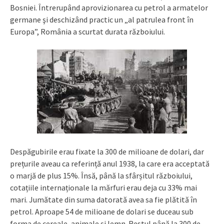
Bosniei. Întrerupând aprovizionarea cu petrol a armatelor
germane şi deschizând practic un „al patrulea front în
Europa”, România a scurtat durata războiului.
Despăgubirile erau fixate la 300 de milioane de dolari, dar
prețurile aveau ca referință anul 1938, la care era acceptată
o marjă de plus 15%. Însă, până la sfârșitul războiului,
cotațiile internaționale la mărfuri erau deja cu 33% mai
mari. Jumătate din suma datorată avea sa fie plătită în
petrol. Aproape 54 de milioane de dolari se duceau sub
forma de cereale, animale și lemn. Restul până la 300 de