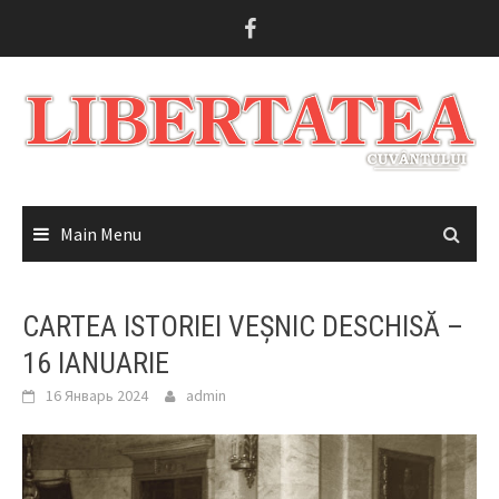
Skip
to
content
Main Menu
CARTEA ISTORIEI VEȘNIC DESCHISĂ –
16 IANUARIE
16 Январь 2024
admin