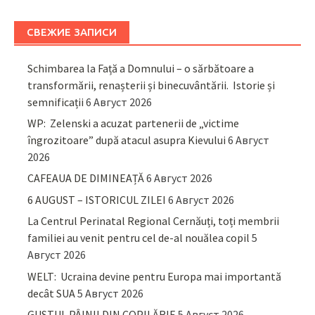
СВЕЖИЕ ЗАПИСИ
Schimbarea la Față a Domnului – o sărbătoare a
transformării, renașterii și binecuvântării. Istorie și
semnificații
6 Август 2026
WP: Zelenski a acuzat partenerii de „victime
îngrozitoare” după atacul asupra Kievului
6 Август
2026
CAFEAUA DE DIMINEAȚĂ
6 Август 2026
6 AUGUST – ISTORICUL ZILEI
6 Август 2026
La Centrul Perinatal Regional Cernăuți, toți membrii
familiei au venit pentru cel de-al nouălea copil
5
Август 2026
WELT: Ucraina devine pentru Europa mai importantă
decât SUA
5 Август 2026
GUSTUL PÂINII DIN COPILĂRIE
5 Август 2026