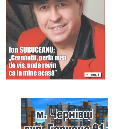
Буковина