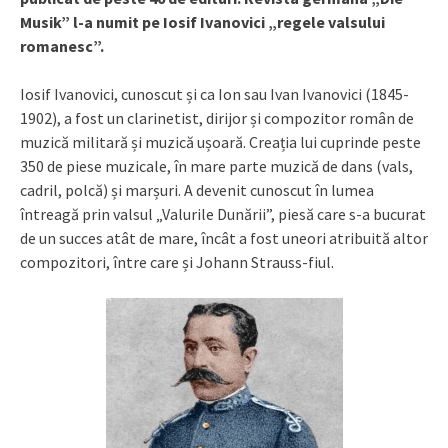
Musik” l-a numit pe Iosif Ivanovici „regele valsului
romanesc”.
Iosif Ivanovici, cunoscut și ca Ion sau Ivan Ivanovici (1845-
1902), a fost un clarinetist, dirijor și compozitor român de
muzică militară și muzică ușoară. Creația lui cuprinde peste
350 de piese muzicale, în mare parte muzică de dans (vals,
cadril, polcă) și marșuri. A devenit cunoscut în lumea
întreagă prin valsul „Valurile Dunării”, piesă care s-a bucurat
de un succes atât de mare, încât a fost uneori atribuită altor
compozitori, între care și Johann Strauss-fiul.