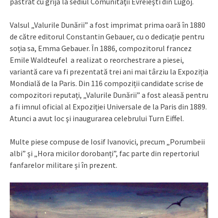
păstrat cu grijă la sediul Comunităţii Evreieşti din Lugoj.
Valsul „Valurile Dunării” a fost imprimat prima oară în 1880
de către editorul Constantin Gebauer, cu o dedicație pentru
soția sa, Emma Gebauer. În 1886, compozitorul francez
Emile Waldteufel a realizat o reorchestrare a piesei,
variantă care va fi prezentată trei ani mai târziu la Expoziția
Mondială de la Paris. Din 116 compoziții candidate scrise de
compozitori reputați, „Valurile Dunării” a fost aleasă pentru
a fi imnul oficial al Expoziției Universale de la Paris din 1889.
Atunci a avut loc şi inaugurarea celebrului Turn Eiffel.
Multe piese compuse de Iosif Ivanovici, precum „Porumbeii
albi” şi „Hora micilor dorobanți”, fac parte din repertoriul
fanfarelor militare și în prezent.