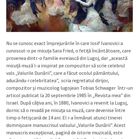
Nu se cunosc exact împrejurările în care Iosif Ivanovici a
cunoscut-o pe micuța Sara Fried, o fetiţă încântătoare, care
provenea dintr-o familie evreiască din Lugoj, dar „această
micuţă muză l-a inspirat pe compozitor să scrie celebrul
vals „Valurile Dunării”, care a făcut ocolul pământului,
aducându-i celebritatea”, scria regretatul dirijor,
compozitor şi muzicolog lugojean Tobias Schwager într-un
articol publicat la 20 septembrie 1985 în „Revista mea” din
Israel. După câţiva ani, în 1880, Ivanovici a revenit la Lugoj,
dornic să o revadă pe micuţa sa muză, care devenise între
timp o fetişcană de 14 ani. El i-a înmânat atunci tinerei
domnişoare manuscrisul valsului „Valurile Dunării”. Acest
manuscris excepţional, pagină de istorie muzicală, este