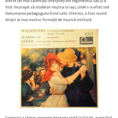
dintre cei mai talentați interpreți din regimentul său și a
fost încurajat să studieze muzica la Iași, unde s-a aflat sub
îndrumarea pedagogului Emil Lehr. Ulterior, a fost numit
dirijor al mai multor formații de muzică militară.
Ivanovici a rămas aproape întreaga viață la Galați, avansând