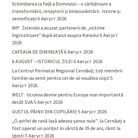
Schimbarea la Față a Domnului – o sărbătoare a
transformării, renașterii și binecuvântării. Istorie și
semnificații
6 Август 2026
WP: Zelenski a acuzat partenerii de „victime
îngrozitoare” după atacul asupra Kievului
6 Август
2026
CAFEAUA DE DIMINEAȚĂ
6 Август 2026
6 AUGUST – ISTORICUL ZILEI
6 Август 2026
La Centrul Perinatal Regional Cernăuți, toți membrii
familiei au venit pentru cel de-al nouălea copil
5
Август 2026
WELT: Ucraina devine pentru Europa mai importantă
decât SUA
5 Август 2026
GUSTUL PÂINII DIN COPILĂRIE
5 Август 2026
„O astfel de rană lasă adesea șanse nule”: la Cernăuți a
fost operat un polițist în vârstă de 35 de ani, rănit la
Igești
5 Август 2026