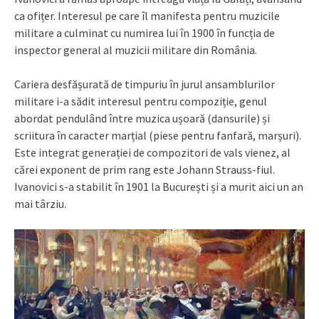
ca ofițer. Interesul pe care îl manifesta pentru muzicile
militare a culminat cu numirea lui în 1900 în funcția de
inspector general al muzicii militare din România.
Cariera desfășurată de timpuriu în jurul ansamblurilor
militare i-a sădit interesul pentru compoziție, genul
abordat pendulând între muzica ușoară (dansurile) și
scriitura în caracter marțial (piese pentru fanfară, marșuri).
Este integrat generației de compozitori de vals vienez, al
cărei exponent de prim rang este Johann Strauss-fiul.
Ivanovici s-a stabilit în 1901 la București și a murit aici un an
mai târziu.