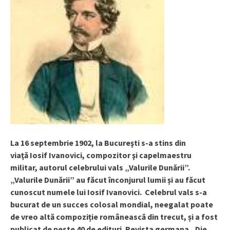
La 16 septembrie 1902, la Bucureşti s-a stins din
viaţă Iosif Ivanovici, compozitor şi capelmaestru
militar, autorul celebrului vals „Valurile Dunării”.
„Valurile Dunării” au făcut înconjurul lumii și au făcut
cunoscut numele lui Iosif Ivanovici. Celebrul vals s-a
bucurat de un succes colosal mondial, neegalat poate
de vreo altă compoziție românească din trecut, și a fost
publicat de peste 40 de edituri. Revista germana „Die