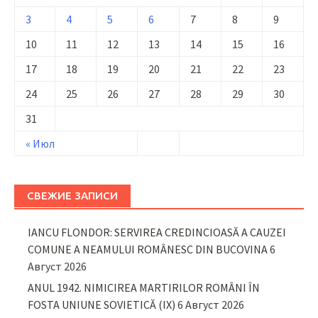
3
4
5
6
7
8
9
10
11
12
13
14
15
16
17
18
19
20
21
22
23
24
25
26
27
28
29
30
31
« Июл
СВЕЖИЕ ЗАПИСИ
IANCU FLONDOR: SERVIREA CREDINCIOASĂ A CAUZEI
COMUNE A NEAMULUI ROMÂNESC DIN BUCOVINA
6
Август 2026
ANUL 1942. NIMICIREA MARTIRILOR ROMÂNI ÎN
FOSTA UNIUNE SOVIETICĂ (IX)
6 Август 2026