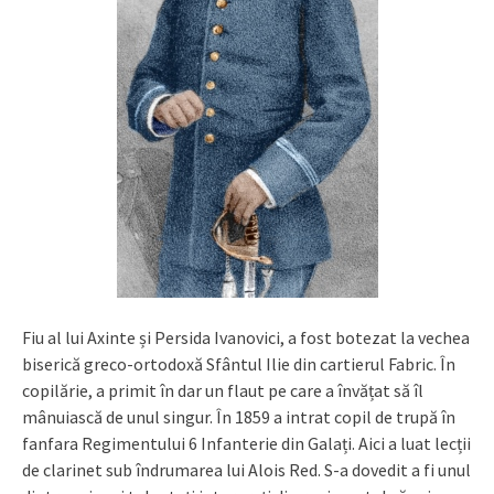
Fiu al lui Axinte și Persida Ivanovici, a fost botezat la vechea
biserică greco-ortodoxă Sfântul Ilie din cartierul Fabric. În
copilărie, a primit în dar un flaut pe care a învățat să îl
mânuiască de unul singur. În 1859 a intrat copil de trupă în
fanfara Regimentului 6 Infanterie din Galați. Aici a luat lecții
de clarinet sub îndrumarea lui Alois Red. S-a dovedit a fi unul