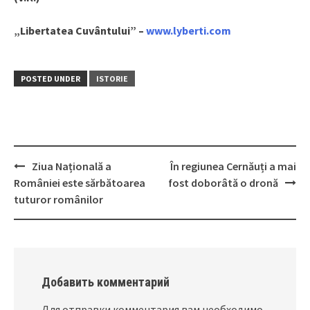
„Libertatea Cuvântului” –
www.lyberti.com
POSTED UNDER
ISTORIE
Ziua Națională a
În regiunea Cernăuți a mai
Post
României este sărbătoarea
fost doborâtă o dronă
navigation
tuturor românilor
Добавить комментарий
Для отправки комментария вам необходимо