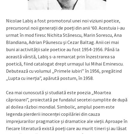
Nicolae Labiș a fost promotorul unei noi viziuni poetice,
precursorul noii generații de poeți din anii ‘60. Acestuia i-au
urmat în mod firesc Nichita Stănescu, Marin Sorescu, Ana
Blandiana, Adrian Păunescu şi Cezar Baltag. Anii cei mai
buni ai activității sale poetice au fost 1954-1956. Până la
această vârstă, Labiş s-a remarcat prin înzestrarea sa
poetică, fiind catalogat drept urmaşul lui Mihai Eminescu.
Debutează cu volumul „Primele iubiri” în 1956, pregătind
„Lupta cu inerția”, apărută postum, în 1958.
Cea mai cunoscută și studiată este poezia „Moartea
căprioarei”, proiectată pe fundalul secetei cumplite de după
al doilea război mondial. Simbolic, amplul poem este
legenda pierderii inocenței copilăriei din cauza
imprejurarilor pragmatice și dramatice ale vieții. Aproape în
fiecare literatură există poeți care au murit tineri și au lăsat