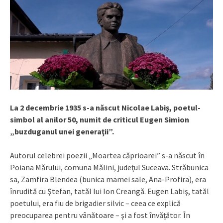
La 2 decembrie 1935 s-a născut Nicolae Labiş, poetul-
simbol al anilor 50, numit de criticul Eugen Simion
„buzduganul unei generaţii”.
Autorul celebrei poezii „Moartea căprioarei” s-a născut în
Poiana Mărului, comuna Mălini, judeţul Suceava. Străbunica
sa, Zamfira Blendea (bunica mamei sale, Ana-Profira), era
înrudită cu Ştefan, tatăl lui Ion Creangă. Eugen Labiş, tatăl
poetului, era fiu de brigadier silvic – ceea ce explică
preocuparea pentru vânătoare – şi a fost învăţător. În