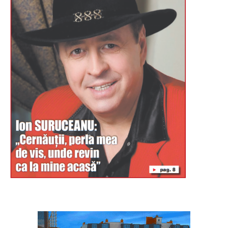
Буковина