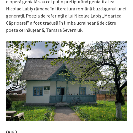
o operă genială sau cel puțin prefigurând genialitatea.
Nicolae Labiș rămâne în literatura română buzduganul unei
generații. Poezia de referinţă a lui Nicolae Labiş „Moartea
Căprioarei” a fost tradusă în limba ucraineană de către
poeta cernăuţeană, Tamara Severniuk.
(V.K.)