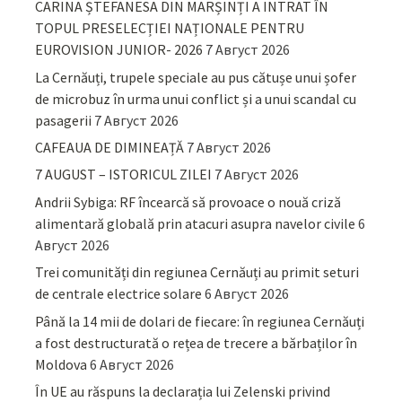
CARINA ȘTEFANESA DIN MARȘINȚI A INTRAT ÎN
TOPUL PRESELECȚIEI NAȚIONALE PENTRU
EUROVISION JUNIOR- 2026
7 Август 2026
La Cernăuți, trupele speciale au pus cătușe unui șofer
de microbuz în urma unui conflict și a unui scandal cu
pasagerii
7 Август 2026
CAFEAUA DE DIMINEAȚĂ
7 Август 2026
7 AUGUST – ISTORICUL ZILEI
7 Август 2026
Andrii Sybiga: RF încearcă să provoace o nouă criză
alimentară globală prin atacuri asupra navelor civile
6
Август 2026
Trei comunități din regiunea Cernăuți au primit seturi
de centrale electrice solare
6 Август 2026
Până la 14 mii de dolari de fiecare: în regiunea Cernăuți
a fost destructurată o rețea de trecere a bărbaților în
Moldova
6 Август 2026
În UE au răspuns la declarația lui Zelenski privind