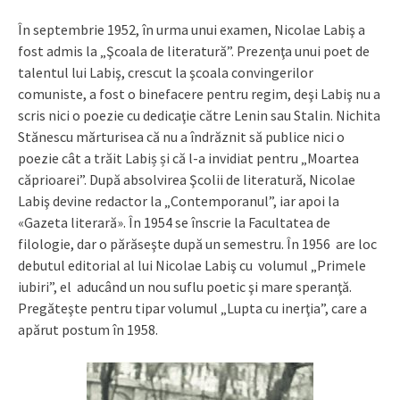
În septembrie 1952, în urma unui examen, Nicolae Labiş a
fost admis la „Şcoala de literatură”. Prezenţa unui poet de
talentul lui Labiş, crescut la şcoala convingerilor
comuniste, a fost o binefacere pentru regim, deşi Labiş nu a
scris nici o poezie cu dedicaţie către Lenin sau Stalin. Nichita
Stănescu mărturisea că nu a îndrăznit să publice nici o
poezie cât a trăit Labiș și că l-a invidiat pentru „Moartea
căprioarei”. După absolvirea Şcolii de literatură, Nicolae
Labiş devine redactor la „Contemporanul”, iar apoi la
«Gazeta literară». În 1954 se înscrie la Facultatea de
filologie, dar o părăseşte după un semestru. În 1956 are loc
debutul editorial al lui Nicolae Labiş cu volumul „Primele
iubiri”, el aducând un nou suflu poetic şi mare speranţă.
Pregăteşte pentru tipar volumul „Lupta cu inerţia”, care a
apărut postum în 1958.