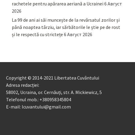
rachetele pentru apărarea aeriană a Ucrainei
6 Август
2026
La 99 de ani ai săi muncește de la revărsatul zorilor și
până noaptea târziu, iar sărbătorile le știe pe de rost
și le respectă cu strictețe
6 Август 2026
Copyright © 2014-2021 Libertatea Cuvântului
Adresa redacției:
58002, Ucraina, or. Cernăuți, str. A. Mickiewicz, 5
Telefonul mob.: +380958345804
E-mail: lcuvantului@gmail.com