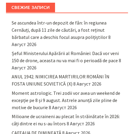
СВЕЖИЕ ЗАПИСИ
Se ascundea într-un depozit de fân: în regiunea
Cernăuți, după 11 zile de căutări, a fost reținut
bărbatul care a deschis focul asupra polițiștilor
8
Август 2026
Șeful Ministerului Apărării al României: Dacă vor veni
150 de drone, aceasta nu va mai fi o perioadă de pace
8
Август 2026
ANUL 1942. NIMICIREA MARTIRILOR ROMÂNI ÎN
FOSTA UNIUNE SOVIETICĂ (X)
8 Август 2026
Moment astrologic. Trei zodii vor avea un weekend de
excepție pe 8 și 9 august. Astrele anunță zile pline de
motive de bucurie
8 Август 2026
Milioane de ucraineni au plecat în străinătate în 2026:
câți dintre ei nu s-au întors
8 Август 2026
CAFEAUA DE DIMINEAȚĂ
8 Август 2026