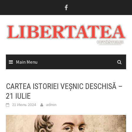
Skip
to
content
Main Menu
CARTEA ISTORIEI VEȘNIC DESCHISĂ –
21 IULIE
21 Июль 2024
admin