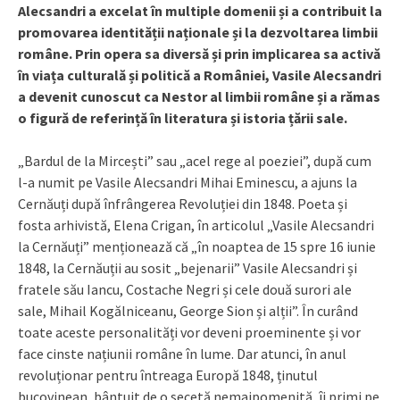
Alecsandri a excelat în multiple domenii și a contribuit la
promovarea identității naționale și la dezvoltarea limbii
române. Prin opera sa diversă și prin implicarea sa activă
în viața culturală și politică a României, Vasile Alecsandri
a devenit cunoscut ca Nestor al limbii române și a rămas
o figură de referință în literatura și istoria țării sale.
„Bardul de la Mircești” sau „acel rege al poeziei”, după cum
l-a numit pe Vasile Alecsandri Mihai Eminescu, a ajuns la
Cernăuți după înfrângerea Revoluției din 1848. Poeta și
fosta arhivistă, Elena Crigan, în articolul „Vasile Alecsandri
la Cernăuți” menționează că „în noaptea de 15 spre 16 iunie
1848, la Cernăuții au sosit „bejenarii” Vasile Alecsandri și
fratele său Iancu, Costache Negri și cele două surori ale
sale, Mihail Kogălniceanu, George Sion și alții”. În curând
toate aceste personalități vor deveni proeminente și vor
face cinste națiunii române în lume. Dar atunci, în anul
revoluționar pentru întreaga Europă 1848, ținutul
bucovinean, bântuit de o secetă nemaipomenită, îi primi pe