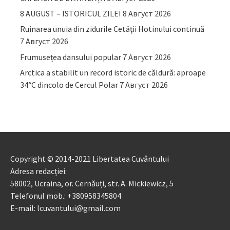
8 AUGUST – ISTORICUL ZILEI
8 Август 2026
Ruinarea unuia din zidurile Cetății Hotinului continuă
7 Август 2026
Frumusețea dansului popular
7 Август 2026
Arctica a stabilit un record istoric de căldură: aproape
34°C dincolo de Cercul Polar
7 Август 2026
Copyright © 2014-2021 Libertatea Cuvântului
Adresa redacției:
58002, Ucraina, or. Cernăuți, str. A. Mickiewicz, 5
Telefonul mob.: +380958345804
E-mail: lcuvantului@gmail.com