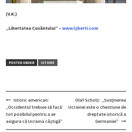
(V.K.)
„Libertatea Cuvântului” –
www.lyberti.com
POSTED UNDER
ISTORIE
Istoric american:
Olaf Scholz: „Susținerea
Post
„Occidentul trebuie să facă
Ucrainei este o chestiune de
navigation
tot posibilul pentru a se
dreptate istorică a
asigura că Ucraina câștigă”
Germaniei”