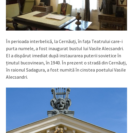
În perioada interbelică, la Cernăuți, în fața Teatrului care-i
purta numele, a fost inaugurat bustul lui Vasile Alecsandri.
El a dispărut imediat după instaurarea puterii sovietice în
ținutul bucovinean, în 1940. În prezent o stradă din Cernăuți,
în raionul Sadagura, a fost numită în cinstea poetului Vasile
Alecsandri.