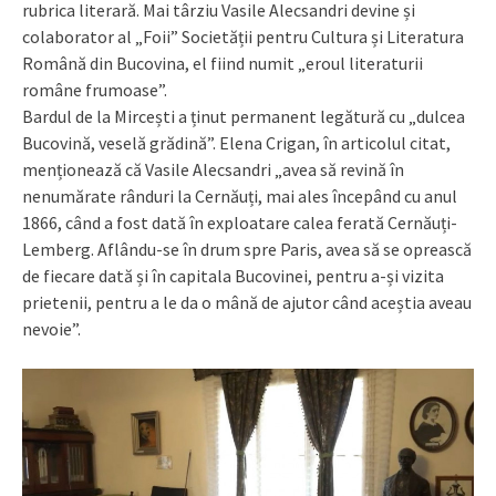
rubrica literară. Mai târziu Vasile Alecsandri devine și
colaborator al „Foii” Societății pentru Cultura și Literatura
Română din Bucovina, el fiind numit „eroul literaturii
române frumoase”.
Bardul de la Mircești a ținut permanent legătură cu „dulcea
Bucovină, veselă grădină”. Elena Crigan, în articolul citat,
menționează că Vasile Alecsandri „avea să revină în
nenumărate rânduri la Cernăuți, mai ales începând cu anul
1866, când a fost dată în exploatare calea ferată Cernăuți-
Lemberg. Aflându-se în drum spre Paris, avea să se oprească
de fiecare dată și în capitala Bucovinei, pentru a-și vizita
prietenii, pentru a le da o mână de ajutor când aceștia aveau
nevoie”.