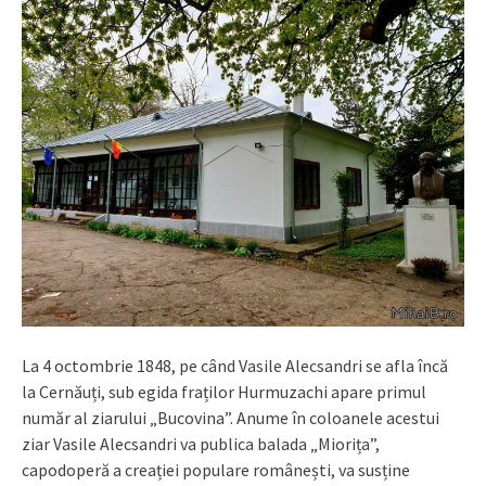
La 4 octombrie 1848, pe când Vasile Alecsandri se afla încă
la Cernăuți, sub egida fraților Hurmuzachi apare primul
număr al ziarului „Bucovina”. Anume în coloanele acestui
ziar Vasile Alecsandri va publica balada „Miorița”,
capodoperă a creației populare românești, va susține