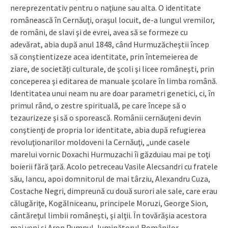
nereprezentativ pentru o naţiune sau alta. O identitate
românească în Cernăuţi, oraşul locuit, de-a lungul vremilor,
de români, de slavi şi de evrei, avea să se formeze cu
adevărat, abia după anul 1848, când Hurmuzăcheştii încep
să conştientizeze acea identitate, prin întemeierea de
ziare, de societăţi culturale, de şcoli şi licee româneşti, prin
conceperea şi editarea de manuale şcolare în limba română.
Identitatea unui neam nu are doar parametri genetici, ci, în
primul rând, o zestre spirituală, pe care începe să o
tezaurizeze şi să o sporească. Românii cernăuţeni devin
conştienţi de propria lor identitate, abia după refugierea
revoluţionarilor moldoveni la Cernăuţi, „unde casele
marelui vornic Doxachi Hurmuzachi îi găzduiau mai pe toţi
boierii fără ţară. Acolo petreceau Vasile Alecsandri cu fratele
său, Iancu, apoi domnitorul de mai târziu, Alexandru Cuza,
Costache Negri, dimpreună cu două surori ale sale, care erau
călugăriţe, Kogălniceanu, principele Moruzi, George Sion,
cântăreţul limbii româneşti, şi alţii. În tovărăşia acestora
mai veni şi Aron Pumnul, luminătorul Românilor