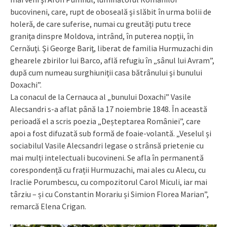
bucovineni, care, rupt de oboseală şi slăbit în urma bolii de
holeră, de care suferise, numai cu greutăţi putu trece
graniţa dinspre Moldova, intrând, în puterea nopţii, în
Cernăuţi. Şi George Bariţ, liberat de familia Hurmuzachi din
ghearele zbirilor lui Barco, află refugiu în „sânul lui Avram”,
după cum numeau surghiuniţii casa bătrânului şi bunului
Doxachi”.
La conacul de la Cernauca al „bunului Doxachi” Vasile
Alecsandri s-a aflat până la 17 noiembrie 1848. În această
perioadă el a scris poezia „Deșteptarea României”, care
apoi a fost difuzată sub formă de foaie-volantă. „Veselul și
sociabilul Vasile Alecsandri legase o strânsă prietenie cu
mai mulți intelectuali bucovineni. Se afla în permanentă
corespondență cu frații Hurmuzachi, mai ales cu Alecu, cu
Iraclie Porumbescu, cu compozitorul Carol Miculi, iar mai
târziu – și cu Constantin Morariu și Simion Florea Marian”,
remarcă Elena Crigan.