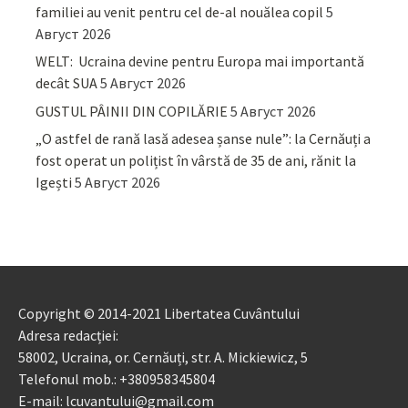
familiei au venit pentru cel de-al nouălea copil
5
Август 2026
WELT: Ucraina devine pentru Europa mai importantă
decât SUA
5 Август 2026
GUSTUL PÂINII DIN COPILĂRIE
5 Август 2026
„O astfel de rană lasă adesea șanse nule”: la Cernăuți a
fost operat un polițist în vârstă de 35 de ani, rănit la
Igești
5 Август 2026
Copyright © 2014-2021 Libertatea Cuvântului
Adresa redacției:
58002, Ucraina, or. Cernăuți, str. A. Mickiewicz, 5
Telefonul mob.: +380958345804
E-mail: lcuvantului@gmail.com