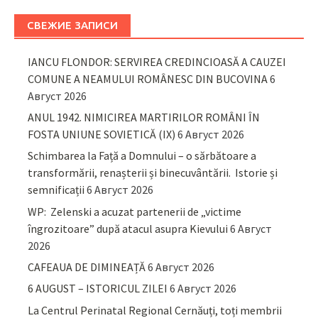
СВЕЖИЕ ЗАПИСИ
IANCU FLONDOR: SERVIREA CREDINCIOASĂ A CAUZEI
COMUNE A NEAMULUI ROMÂNESC DIN BUCOVINA
6
Август 2026
ANUL 1942. NIMICIREA MARTIRILOR ROMÂNI ÎN
FOSTA UNIUNE SOVIETICĂ (IX)
6 Август 2026
Schimbarea la Față a Domnului – o sărbătoare a
transformării, renașterii și binecuvântării. Istorie și
semnificații
6 Август 2026
WP: Zelenski a acuzat partenerii de „victime
îngrozitoare” după atacul asupra Kievului
6 Август
2026
CAFEAUA DE DIMINEAȚĂ
6 Август 2026
6 AUGUST – ISTORICUL ZILEI
6 Август 2026
La Centrul Perinatal Regional Cernăuți, toți membrii