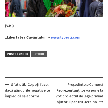
(V.K.)
„Libertatea Cuvântului” –
www.lyberti.com
POSTED UNDER
ISTORIE
Sfat util. Ce poți face,
Președintele Camerei
Post
dacă gândurile negative te
Reprezentanților va pune la
navigation
împiedică să adormi
vot proiectul de lege privind
ajutorul pentru Ucraina