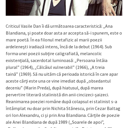
Criticul Vasile Dan îi dă următoarea caracteristică: „Ana
Blandiana, şi poate doar asta ar accepta să-i spunem, este o
mare poetă. În ea filonul metafizic al marii poezii
ardeleneşti iradiază intens, încă de la debut (1964). Sub
forma unei poezii subţire caligrafiată, melancolic
existenţială, sacerdotal luminoasă: „Persoana întâia
plural” (1964), „Călcâiul vulnerabil” (1966), „A treia
taină” (1969). Să nu uităm că perioada istorică în care apar
aceste cărţi este una ce vine imediat după „obsedantul
deceniu” (Marin Preda), după hiatusul, după marea
pervertire literară stalinistă din anii cincizeci-şaizeci.
Reanimarea poeziei române după colapsul ei stalinist s-a
întâmplat nu doar prin Nichita Stănescu, prin Cezar Baltag
ori Ion Alexandru, ci şi prin Ana Blandiana. Cărţile de poezie
ale Anei Blandiana de după 1989 („Soarele de apoi”,