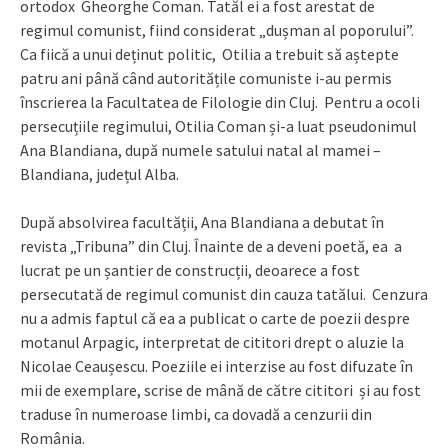
ortodox Gheorghe Coman. Tatăl ei a fost arestat de
regimul comunist, fiind considerat „dușman al poporului”.
Ca fiică a unui deținut politic, Otilia a trebuit să aștepte
patru ani până când autoritățile comuniste i-au permis
înscrierea la Facultatea de Filologie din Cluj. Pentru a ocoli
persecuțiile regimului, Otilia Coman și-a luat pseudonimul
Ana Blandiana, după numele satului natal al mamei –
Blandiana, județul Alba.
După absolvirea facultății, Ana Blandiana a debutat în
revista „Tribuna” din Cluj. Înainte de a deveni poetă, ea a
lucrat pe un șantier de construcții, deoarece a fost
persecutată de regimul comunist din cauza tatălui. Cenzura
nu a admis faptul că ea a publicat o carte de poezii despre
motanul Arpagic, interpretat de cititori drept o aluzie la
Nicolae Ceaușescu. Poeziile ei interzise au fost difuzate în
mii de exemplare, scrise de mână de către cititori și au fost
traduse în numeroase limbi, ca dovadă a cenzurii din
România.