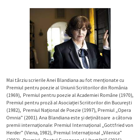
Mai târziu scrierile Anei Blandiana au fot menționate cu
Premiul pentru poezie al Uniunii Scriitorilor din România
(1969), Premiul pentru poezie al Academiei Române (1970),
Premiul pentru proză al Asociației Scriitorilor din București
(1982), Premiul Național de Poezie (1997), Premiul „Opera
Omnia” (2001). Ana Blandiana este și deținătoare a câtorva
premii internaționale: Premiul Internațional „Gottfried von
Herder” (Viena, 1982), Premiul Internațional „Vilenica”
(2002), Premiul „Poetul European al Libertății” (2016).