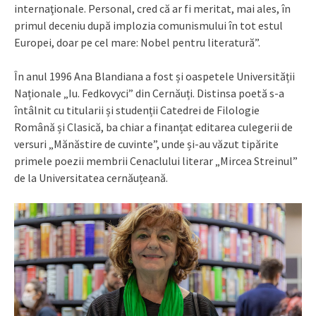
internaţionale. Personal, cred că ar fi meritat, mai ales, în
primul deceniu după implozia comunismului în tot estul
Europei, doar pe cel mare: Nobel pentru literatură”.
În anul 1996 Ana Blandiana a fost și oaspetele Universității
Naționale „Iu. Fedkovyci” din Cernăuți. Distinsa poetă s-a
întâlnit cu titularii și studenții Catedrei de Filologie
Română și Clasică, ba chiar a finanțat editarea culegerii de
versuri „Mănăstire de cuvinte”, unde și-au văzut tipărite
primele poezii membrii Cenaclului literar „Mircea Streinul”
de la Universitatea cernăuțeană.