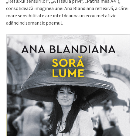
„Refluxul sensurilor”, „A fi sau a privi”, „Patria mea A4”),
consolidează imaginea unei Ana Blandiana reflexivă, a cărei
mare sensibilitate are întotdeauna un ecou metafizic
adâncind semantic poemul.