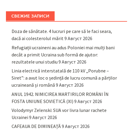
СВЕЖИЕ ЗАПИСИ
Doza de sănătate. 4 lucruri pe care să le faci seara,
dacă ai colesterolul mărit
9 Август 2026
Refugiații ucraineni au adus Poloniei mai mulți bani
decât a primit Ucraina sub formă de ajutor:
rezultatele unui studiu
9 Август 2026
Linia electrică interstatală de 110 kV „Porubne –
Siret”: a avut loc o ședință de lucru comună a părților
ucraineană și română
9 Август 2026
ANUL 1942. NIMICIREA MARTIRILOR ROMÂNI ÎN
FOSTA UNIUNE SOVIETICĂ (XI)
9 Август 2026
Volodymyr Zelenski: SUA vor livra lunar rachete
Ucrainei
9 Август 2026
CAFEAUA DE DIMINEAȚĂ
9 Август 2026