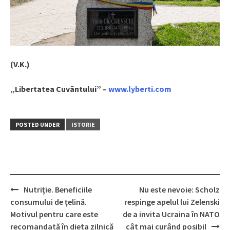
(V.K.)
„Libertatea Cuvântului” –
www.lyberti.com
POSTED UNDER
ISTORIE
Nutriţie. Beneficiile
Nu este nevoie: Scholz
Post
consumului de țelină.
respinge apelul lui Zelenski
navigation
Motivul pentru care este
de a invita Ucraina în NATO
recomandată în dieta zilnică
cât mai curând posibil