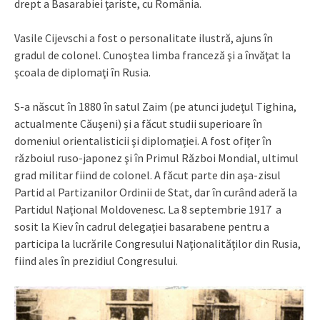
drept a Basarabiei ţariste, cu România.
Vasile Cijevschi a fost o personalitate ilustră, ajuns în
gradul de colonel. Cunoştea limba franceză şi a învăţat la
şcoala de diplomaţi în Rusia.
S-a născut în 1880 în satul Zaim (pe atunci judeţul Tighina,
actualmente Căuşeni) și a făcut studii superioare în
domeniul orientalisticii şi diplomaţiei. A fost ofiţer în
războiul ruso-japonez şi în Primul Război Mondial, ultimul
grad militar fiind de colonel. A făcut parte din aşa-zisul
Partid al Partizanilor Ordinii de Stat, dar în curând aderă la
Partidul Naţional Moldovenesc. La 8 septembrie 1917 a
sosit la Kiev în cadrul delegaţiei basarabene pentru a
participa la lucrările Congresului Naţionalităţilor din Rusia,
fiind ales în prezidiul Congresului.