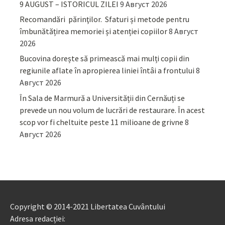
9 AUGUST – ISTORICUL ZILEI
9 Август 2026
Recomandări părinţilor. Sfaturi și metode pentru
îmbunătățirea memoriei și atenției copiilor
8 Август
2026
Bucovina dorește să primească mai mulți copii din
regiunile aflate în apropierea liniei întâi a frontului
8
Август 2026
În Sala de Marmură a Universității din Cernăuți se
prevede un nou volum de lucrări de restaurare. În acest
scop vor fi cheltuite peste 11 milioane de grivne
8
Август 2026
Copyright © 2014-2021 Libertatea Cuvântului
Adresa redacției: