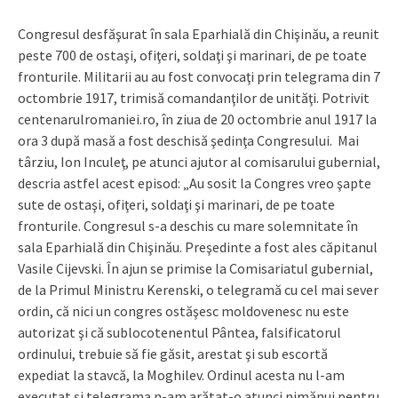
Congresul desfăşurat în sala Eparhială din Chişinău, a reunit
peste 700 de ostaşi, ofiţeri, soldaţi şi marinari, de pe toate
fronturile. Militarii au au fost convocaţi prin telegrama din 7
octombrie 1917, trimisă comandanţilor de unităţi. Potrivit
centenarulromaniei.ro, în ziua de 20 octombrie anul 1917 la
ora 3 după masă a fost deschisă şedinţa Congresului. Mai
târziu, Ion Inculeţ, pe atunci ajutor al comisarului gubernial,
descria astfel acest episod: „Au sosit la Congres vreo şapte
sute de ostaşi, ofiţeri, soldaţi şi marinari, de pe toate
fronturile. Congresul s-a deschis cu mare solemnitate în
sala Eparhială din Chişinău. Preşedinte a fost ales căpitanul
Vasile Cijevski. În ajun se primise la Comisariatul gubernial,
de la Primul Ministru Kerenski, o telegramă cu cel mai sever
ordin, că nici un congres ostăşesc moldovenesc nu este
autorizat şi că sublocotenentul Pântea, falsificatorul
ordinului, trebuie să fie găsit, arestat şi sub escortă
expediat la stavcă, la Moghilev. Ordinul acesta nu l-am
executat şi telegrama n-am arătat-o atunci nimănui pentru