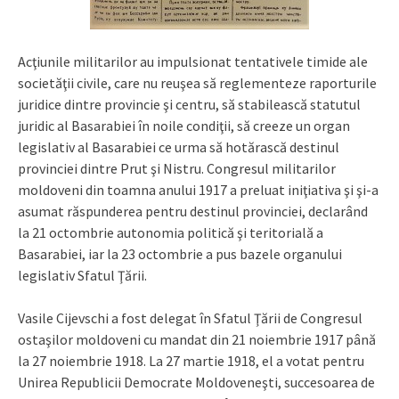
Acţiunile militarilor au impulsionat tentativele timide ale
societăţii civile, care nu reuşea să reglementeze raporturile
juridice dintre provincie şi centru, să stabilească statutul
juridic al Basarabiei în noile condiţii, să creeze un organ
legislativ al Basarabiei ce urma să hotărască destinul
provinciei dintre Prut şi Nistru. Congresul militarilor
moldoveni din toamna anului 1917 a preluat iniţiativa şi şi-a
asumat răspunderea pentru destinul provinciei, declarând
la 21 octombrie autonomia politică şi teritorială a
Basarabiei, iar la 23 octombrie a pus bazele organului
legislativ Sfatul Ţării.
Vasile Cijevschi a fost delegat în Sfatul Ţării de Congresul
ostaşilor moldoveni cu mandat din 21 noiembrie 1917 până
la 27 noiembrie 1918. La 27 martie 1918, el a votat pentru
Unirea Republicii Democrate Moldoveneşti, succesoarea de