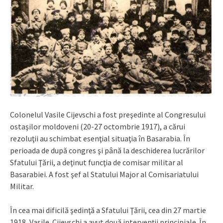
Colonelul Vasile Cijevschi a fost preşedinte al Congresului
ostaşilor moldoveni (20-27 octombrie 1917), a cărui
rezoluţii au schimbat esenţial situaţia în Basarabia. În
perioada de după congres şi până la deschiderea lucrărilor
Sfatului Ţării, a deţinut funcţia de comisar militar al
Basarabiei. A fost şef al Statului Major al Comisariatului
Militar.
În cea mai dificilă şedinţă a Sfatului Ţării, cea din 27 martie
1918, Vasile Cijevschi a avut două intervenţii principiale. În