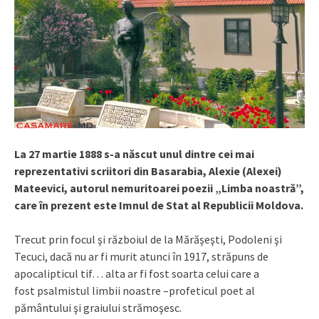
La 27 martie 1888 s-a născut unul dintre cei mai
reprezentativi scriitori din Basarabia, Alexie (Alexei)
Mateevici, autorul nemuritoarei poezii „Limba noastră”,
care în prezent este Imnul de Stat al Republicii Moldova.
Trecut prin focul şi războiul de la Mărăşeşti, Podoleni şi
Tecuci, dacă nu ar fi murit atunci în 1917, străpuns de
apocalipticul tif… alta ar fi fost soarta celui care a
fost psalmistul limbii noastre –profeticul poet al
pământului şi graiului strămoşesc.