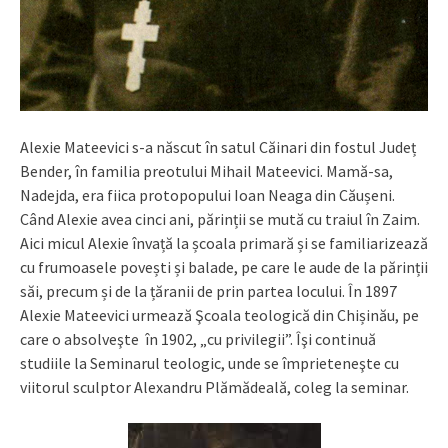
Alexie Mateevici s-a născut în satul Căinari din fostul Județ
Bender, în familia preotului Mihail Mateevici. Mamă-sa,
Nadejda, era fiica protopopului Ioan Neaga din Căușeni.
Când Alexie avea cinci ani, părinții se mută cu traiul în Zaim.
Aici micul Alexie învață la școala primară și se familiarizează
cu frumoasele povești și balade, pe care le aude de la părinții
săi, precum și de la țăranii de prin partea locului. În 1897
Alexie Mateevici urmează Şcoala teologică din Chișinău, pe
care o absolveşte în 1902, „cu privilegii”. Îşi continuă
studiile la Seminarul teologic, unde se împrieteneşte cu
viitorul sculptor Alexandru Plămădeală, coleg la seminar.