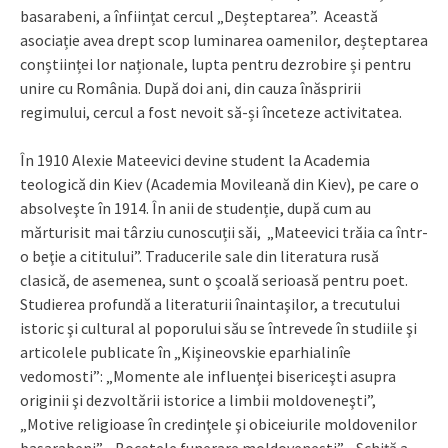
basarabeni, a înființat cercul „Deșteptarea”. Această
asociație avea drept scop luminarea oamenilor, deșteptarea
conștiinței lor naționale, lupta pentru dezrobire și pentru
unire cu România. După doi ani, din cauza înăspririi
regimului, cercul a fost nevoit să-și înceteze activitatea.
În 1910 Alexie Mateevici devine student la Academia
teologică din Kiev (Academia Movileană din Kiev), pe care o
absolveşte în 1914. În anii de studenție, după cum au
mărturisit mai târziu cunoscuții săi, „Mateevici trăia ca într-
o beţie a cititului”. Traducerile sale din literatura rusă
clasică, de asemenea, sunt o şcoală serioasă pentru poet.
Studierea profundă a literaturii înaintaşilor, a trecutului
istoric şi cultural al poporului său se întrevede în studiile şi
articolele publicate în „Kişineovskie eparhialinîe
vedomosti”: „Momente ale influenţei bisericeşti asupra
originii şi dezvoltării istorice a limbii moldoveneşti”,
„Motive religioase în credinţele şi obiceiurile moldovenilor
basarabeni”, „Bocetele funerare moldoveneşti”, „Schiţă a