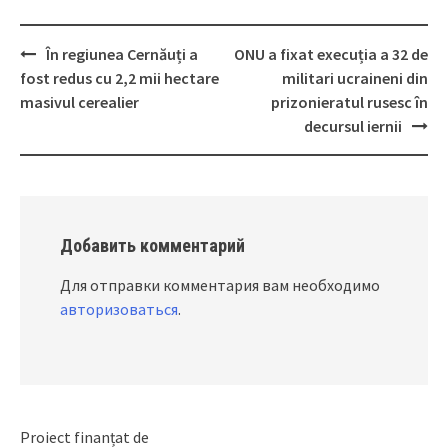
În regiunea Cernăuți a
ONU a fixat execuția a 32 de
Post
fost redus cu 2,2 mii hectare
militari ucraineni din
navigation
masivul cerealier
prizonieratul rusesc în
decursul iernii
Добавить комментарий
Для отправки комментария вам необходимо
авторизоваться
.
Proiect finanțat de