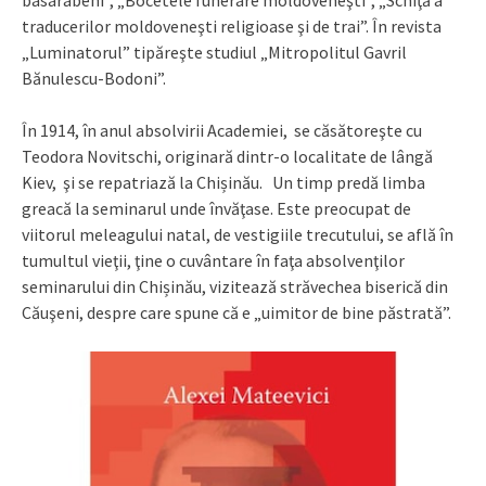
traducerilor moldoveneşti religioase şi de trai”. În revista
„Luminatorul” tipăreşte studiul „Mitropolitul Gavril
Bănulescu-Bodoni”.
În 1914, în anul absolvirii Academiei, se căsătoreşte cu
Teodora Novitschi, originară dintr-o localitate de lângă
Kiev, şi se repatriază la Chișinău. Un timp predă limba
greacă la seminarul unde învăţase. Este preocupat de
viitorul meleagului natal, de vestigiile trecutului, se află în
tumultul vieţii, ţine o cuvântare în faţa absolvenţilor
seminarului din Chișinău, vizitează străvechea biserică din
Căuşeni, despre care spune că e „uimitor de bine păstrată”.