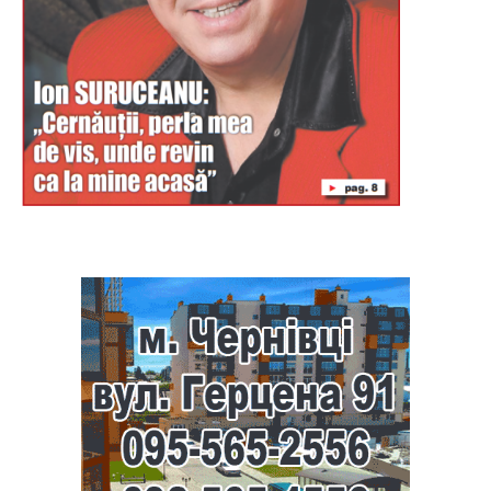
Буковина