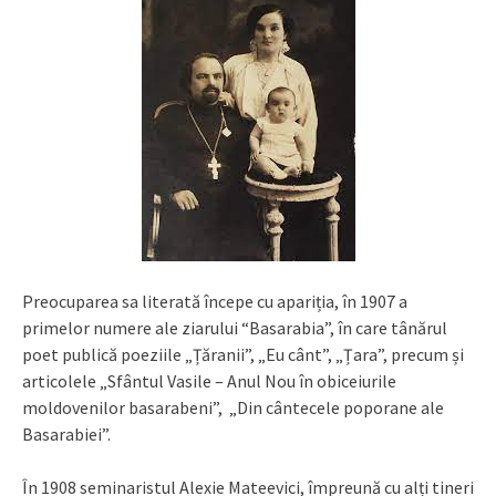
Preocuparea sa literată începe cu apariția, în 1907 a
primelor numere ale ziarului “Basarabia”, în care tânărul
poet publică poeziile „Țăranii”, „Eu cânt”, „Țara”, precum și
articolele „Sfântul Vasile – Anul Nou în obiceiurile
moldovenilor basarabeni”, „Din cântecele poporane ale
Basarabiei”.
În 1908 seminaristul Alexie Mateevici, împreună cu alți tineri