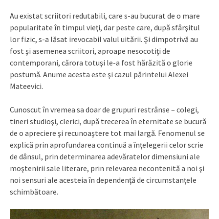
Au existat scriitori redutabili, care s-au bucurat de o mare
popularitate în timpul vieţi, dar peste care, după sfârşitul
lor fizic, s-a lăsat irevocabil valul uitării. Şi dimpotrivă au
fost şi asemenea scriitori, aproape nesocotiţi de
contemporani, cărora totuşi le-a fost hărăzită o glorie
postumă. Anume acesta este şi cazul părintelui Alexei
Mateevici.
Cunoscut în vremea sa doar de grupuri restrânse – colegi,
tineri studioşi, clerici, după trecerea în eternitate se bucură
de o apreciere şi recunoaştere tot mai largă. Fenomenul se
explică prin aprofundarea continuă a înţelegerii celor scrie
de dânsul, prin determinarea adevăratelor dimensiuni ale
moştenirii sale literare, prin relevarea necontenită a noi şi
noi sensuri ale acesteia în dependenţă de circumstanţele
schimbătoare.