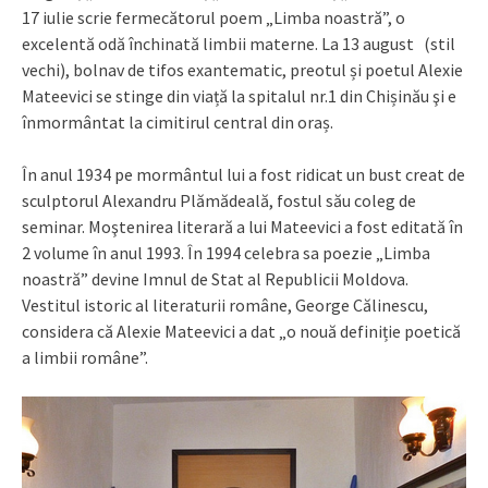
17 iulie scrie fermecătorul poem „Limba noastră”, o
excelentă odă închinată limbii materne. La 13 august (stil
vechi), bolnav de tifos exantematic, preotul și poetul Alexie
Mateevici se stinge din viață la spitalul nr.1 din Chișinău şi e
înmormântat la cimitirul central din oraș.
În anul 1934 pe mormântul lui a fost ridicat un bust creat de
sculptorul Alexandru Plămădeală, fostul său coleg de
seminar. Moştenirea literară a lui Mateevici a fost editată în
2 volume în anul 1993. În 1994 celebra sa poezie „Limba
noastră” devine Imnul de Stat al Republicii Moldova.
Vestitul istoric al literaturii române, George Călinescu,
considera că Alexie Mateevici a dat „o nouă definiție poetică
a limbii române”.