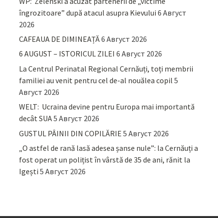
WP: Zelenski a acuzat partenerii de „victime
îngrozitoare” după atacul asupra Kievului
6 Август
2026
CAFEAUA DE DIMINEAȚĂ
6 Август 2026
6 AUGUST – ISTORICUL ZILEI
6 Август 2026
La Centrul Perinatal Regional Cernăuți, toți membrii
familiei au venit pentru cel de-al nouălea copil
5
Август 2026
WELT: Ucraina devine pentru Europa mai importantă
decât SUA
5 Август 2026
GUSTUL PÂINII DIN COPILĂRIE
5 Август 2026
„O astfel de rană lasă adesea șanse nule”: la Cernăuți a
fost operat un polițist în vârstă de 35 de ani, rănit la
Igești
5 Август 2026