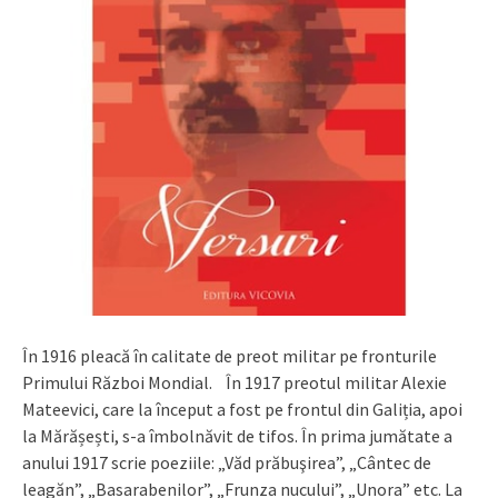
În 1916 pleacă în calitate de preot militar pe fronturile
Primului Război Mondial. În 1917 preotul militar Alexie
Mateevici, care la început a fost pe frontul din Galiția, apoi
la Mărășești, s-a îmbolnăvit de tifos. În prima jumătate a
anului 1917 scrie poeziile: „Văd prăbuşirea”, „Cântec de
leagăn”, „Basarabenilor”, „Frunza nucului”, „Unora” etc. La