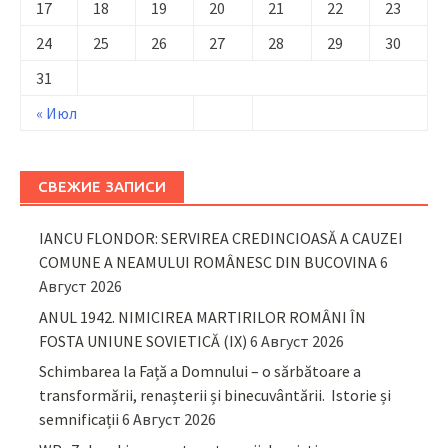
17
18
19
20
21
22
23
24
25
26
27
28
29
30
31
« Июл
СВЕЖИЕ ЗАПИСИ
IANCU FLONDOR: SERVIREA CREDINCIOASĂ A CAUZEI
COMUNE A NEAMULUI ROMÂNESC DIN BUCOVINA
6
Август 2026
ANUL 1942. NIMICIREA MARTIRILOR ROMÂNI ÎN
FOSTA UNIUNE SOVIETICĂ (IX)
6 Август 2026
Schimbarea la Față a Domnului – o sărbătoare a
transformării, renașterii și binecuvântării. Istorie și
semnificații
6 Август 2026