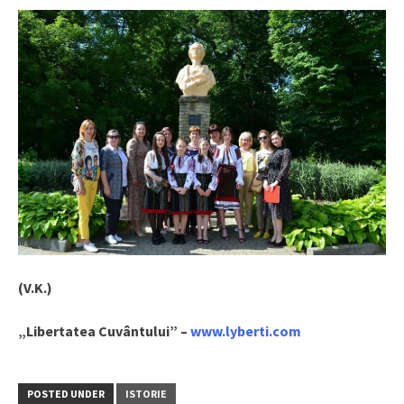
(V.K.)
„Libertatea Cuvântului” –
www.lyberti.com
POSTED UNDER
ISTORIE