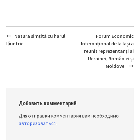
Natura simțită cu harul
Forum Economic
Post
lăuntric
Internațional de la Iași a
navigation
reunit reprezentanți ai
Ucrainei, României și
Moldovei
Добавить комментарий
Для отправки комментария вам необходимо
авторизоваться
.