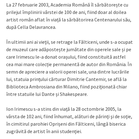
La 27 februarie 2003, Academia Română îl sărbătorește cu
prilejul împlinirii vârstei de 100 de ani, fiind doar al doilea
artist român aflat în viață la sărbătorirea Centenarului său,
după Cella Delavrancea.
În ultimii ani ai vieţii, se retrage la Fălticeni, unde s-a ocupat
de muzeul care adăpostește jumătate din operele sale și pe
care Irimescu le-a donat orașului, fiind constituită astfel
cea mai mare colecție permanentă de autor din România. În
semn de apreciere a valorii operei sale, una dintre lucrările
lui, statuia prințului cărturar Dimitrie Cantemir, se află la
Biblioteca Ambrosiana din Milano, fiind poziţionată chiar
între statuile lui Dante și Shakespeare.
Ion Irimescu s-a stins din viață la 28 octombrie 2005, la
vârsta de 102 ani, fiind înhumat, alături de părinţi şi de soţie,
în cimitirul parohiei Oprișeni din Fălticeni, lângă biserica
zugrăvită de artist în anii studenţiei.