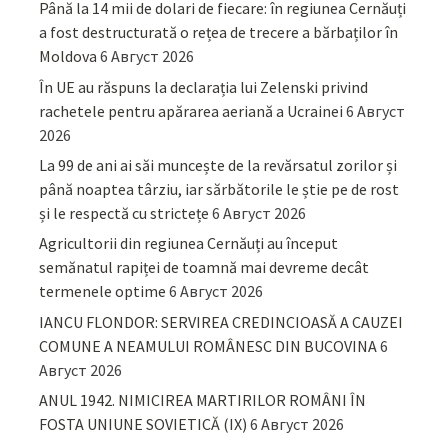
Până la 14 mii de dolari de fiecare: în regiunea Cernăuți
a fost destructurată o rețea de trecere a bărbaților în
Moldova
6 Август 2026
În UE au răspuns la declarația lui Zelenski privind
rachetele pentru apărarea aeriană a Ucrainei
6 Август
2026
La 99 de ani ai săi muncește de la revărsatul zorilor și
până noaptea târziu, iar sărbătorile le știe pe de rost
și le respectă cu strictețe
6 Август 2026
Agricultorii din regiunea Cernăuți au început
semănatul rapiței de toamnă mai devreme decât
termenele optime
6 Август 2026
IANCU FLONDOR: SERVIREA CREDINCIOASĂ A CAUZEI
COMUNE A NEAMULUI ROMÂNESC DIN BUCOVINA
6
Август 2026
ANUL 1942. NIMICIREA MARTIRILOR ROMÂNI ÎN
FOSTA UNIUNE SOVIETICĂ (IX)
6 Август 2026