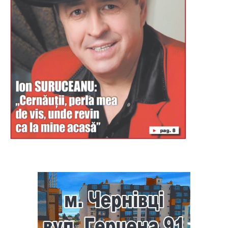
Буковина