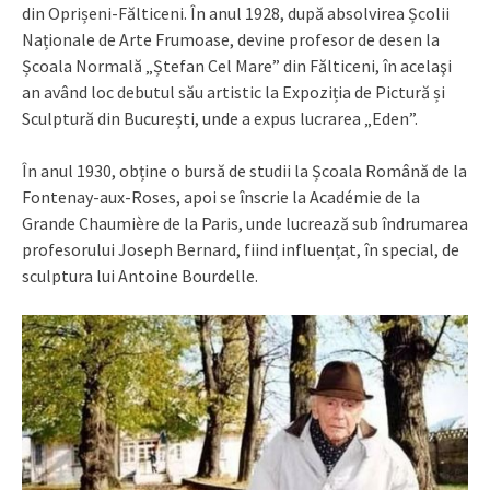
din Oprișeni-Fălticeni. În anul 1928, după absolvirea Școlii
Naționale de Arte Frumoase, devine profesor de desen la
Școala Normală „Ștefan Cel Mare” din Fălticeni, în acelaşi
an având loc debutul său artistic la Expoziția de Pictură și
Sculptură din București, unde a expus lucrarea „Eden”.
În anul 1930, obține o bursă de studii la Școala Română de la
Fontenay-aux-Roses, apoi se înscrie la Académie de la
Grande Chaumière de la Paris, unde lucrează sub îndrumarea
profesorului Joseph Bernard, fiind influențat, în special, de
sculptura lui Antoine Bourdelle.