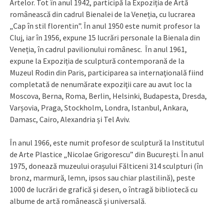
Artelor. Tot în anul 1942, participă la Expoziția de Artă
românească din cadrul Bienalei de la Veneția, cu lucrarea
„Cap în stil florentin”. În anul 1950 este numit profesor la
Cluj, iar în 1956, expune 15 lucrări personale la Bienala din
Veneția, în cadrul pavilionului românesc. În anul 1961,
expune la Expoziția de sculptură contemporană de la
Muzeul Rodin din Paris, participarea sa internaţională fiind
completată de nenumărate expoziţii care au avut loc la
Moscova, Berna, Roma, Berlin, Helsinki, Budapesta, Dresda,
Varșovia, Praga, Stockholm, Londra, Istanbul, Ankara,
Damasc, Cairo, Alexandria și Tel Aviv.
În anul 1966, este numit profesor de sculptură la Institutul
de Arte Plastice „Nicolae Grigorescu” din București. În anul
1975, donează muzeului orașului Fălticeni 314 sculpturi (în
bronz, marmură, lemn, ipsos sau chiar plastilină), peste
1000 de lucrări de grafică şi desen, o întragă bibliotecă cu
albume de artă românească şi universală.