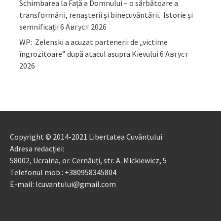
Schimbarea la Față a Domnului – o sărbătoare a
transformării, renașterii și binecuvântării. Istorie și
semnificații
6 Август 2026
WP: Zelenski a acuzat partenerii de „victime
îngrozitoare” după atacul asupra Kievului
6 Август
2026
Copyright © 2014-2021 Libertatea Cuvântului
Adresa redacției:
58002, Ucraina, or. Cernăuți, str. A. Mickiewicz, 5
Telefonul mob.: +380958345804
E-mail: lcuvantului@gmail.com