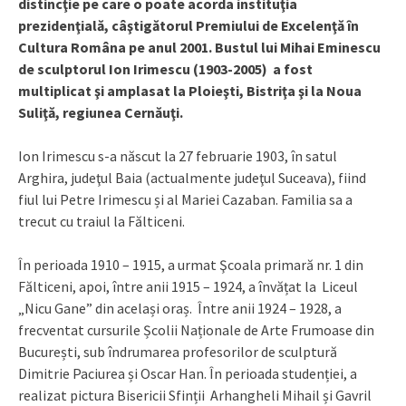
distincţie pe care o poate acorda instituţia
prezidenţială, câştigătorul Premiului de Excelenţă în
Cultura Româna pe anul 2001. Bustul lui Mihai Eminescu
de sculptorul Ion Irimescu (1903-2005) a fost
multiplicat şi amplasat la Ploieşti, Bistriţa şi la Noua
Suliţă, regiunea Cernăuţi.
Ion Irimescu s-a născut la 27 februarie 1903, în satul
Arghira, judeţul Baia (actualmente judeţul Suceava), fiind
fiul lui Petre Irimescu și al Mariei Cazaban. Familia sa a
trecut cu traiul la Fălticeni.
În perioada 1910 – 1915, a urmat Şcoala primară nr. 1 din
Fălticeni, apoi, între anii 1915 – 1924, a învățat la Liceul
„Nicu Gane” din același oraș. Între anii 1924 – 1928, a
frecventat cursurile Școlii Naționale de Arte Frumoase din
București, sub îndrumarea profesorilor de sculptură
Dimitrie Paciurea și Oscar Han. În perioada studenției, a
realizat pictura Bisericii Sfinții Arhangheli Mihail și Gavril