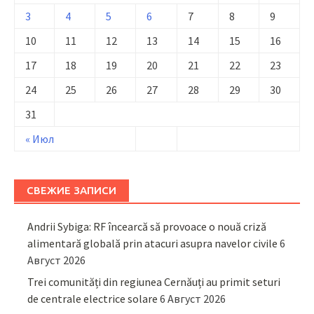
3
4
5
6
7
8
9
10
11
12
13
14
15
16
17
18
19
20
21
22
23
24
25
26
27
28
29
30
31
« Июл
СВЕЖИЕ ЗАПИСИ
Andrii Sybiga: RF încearcă să provoace o nouă criză
alimentară globală prin atacuri asupra navelor civile
6
Август 2026
Trei comunități din regiunea Cernăuți au primit seturi
de centrale electrice solare
6 Август 2026