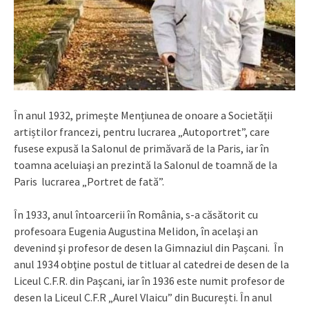
În anul 1932, primeşte Mențiunea de onoare a Societății
artiștilor francezi, pentru lucrarea „Autoportret”, care
fusese expusă la Salonul de primăvară de la Paris, iar în
toamna aceluiaşi an prezintă la Salonul de toamnă de la
Paris lucrarea „Portret de fată”.
În 1933, anul întoarcerii în România, s-a căsătorit cu
profesoara Eugenia Augustina Melidon, în acelaşi an
devenind şi profesor de desen la Gimnaziul din Pașcani. În
anul 1934 obţine postul de titluar al catedrei de desen de la
Liceul C.F.R. din Paşcani, iar în 1936 este numit profesor de
desen la Liceul C.F.R „Aurel Vlaicu” din București. În anul