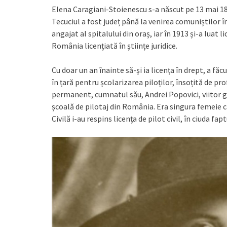
Elena Caragiani-Stoienescu s-a născut pe 13 mai 188
Tecuciul a fost județ până la venirea comuniștilor î
angajat al spitalului din oraș, iar în 1913 și-a luat
România licențiată în științe juridice.
Cu doar un an înainte să-și ia licența în drept, a fă
în țară pentru școlarizarea piloților, însoțită de prof
permanent, cumnatul său, Andrei Popovici, viitor gene
școală de pilotaj din România. Era singura femeie ca
Civilă i-au respins licența de pilot civil, în ciuda fap