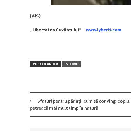
(V.K.)
„Libertatea Cuvântului” –
www.lyberti.com
POSTED UNDER
ISTORIE
Sfaturi pentru părinţi. Cum să convingi copilul
Post
petreacă mai mult timp în natură
navigation