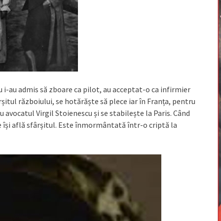
u i-au admis să zboare ca pilot, au acceptat-o ca infirmier
ârșitul războiului, se hotărăște să plece iar în Franța, pentru
u avocatul Virgil Stoienescu și se stabilește la Paris. Când
își află sfârșitul. Este înmormântată într-o criptă la