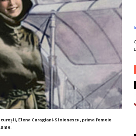
h
C
D
ucurești,
Elena Caragiani-Stoienescu
, prima femeie
 lume.