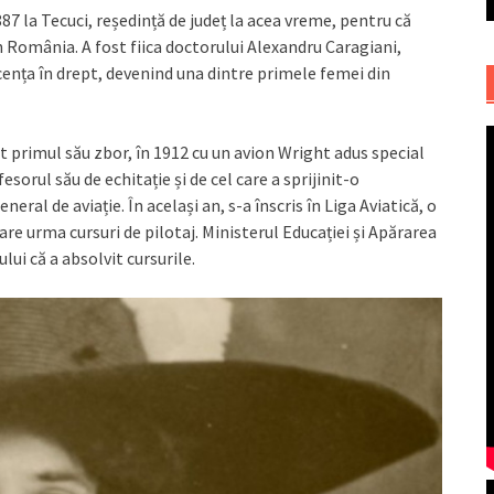
7 la Tecuci, reședință de județ la acea vreme, pentru că
n România. A fost fiica doctorului Alexandru Caragiani,
 licența în drept, devenind una dintre primele femei din
cut primul său zbor, în 1912 cu un avion Wright adus special
esorul său de echitație și de cel care a sprijinit-o
ral de aviație. În același an, s-a înscris în Liga Aviatică, o
re urma cursuri de pilotaj. Ministerul Educației și Apărarea
tului că a absolvit cursurile.