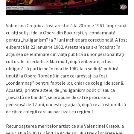
Valentina Crețoiu a fost arestată la 20 iunie 1961, împreună
cu alţi solişti de la Opera din Bucureşti, şi condamnată
pentru „huliganism” la 7 luni închisoare corecţională. A fost
eliberată la 22 ianuarie 1962. Arestarea sa s-a încadrat în
acţiunea de eliminare din viaţa publică a unor personalităţi
culturale interbelice. Mai mult, după eliberare, a fost
obligată să participe în martie 1962 la o şedinţă publică
ţinută la Opera Română în care cei arestaţi au fost
„condamnaţi” pentru faptele lor, chiar de colegii de scenă.
Acuzată, printre altele, de „huliganism politic” sau ca
„nevastă de bandit”, se propune de către procuror o
pedeapsă de 12 ani, dar este graţiată, după ce a fost umilită
de către colegii care au pactizat cu regimul.
Recunoașterea meritelor artistice ale Valentinei Crețoiu a
venit abia în 2003, când, la 94 de ani, ilustrei cântărețe i-au