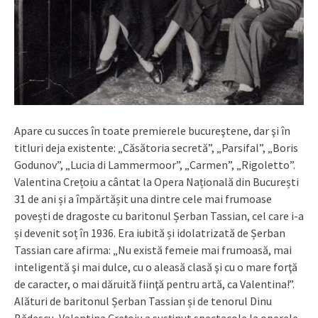
Apare cu succes în toate premierele bucureştene, dar şi în
titluri deja existente: „Căsătoria secretă”, „Parsifal”, „Boris
Godunov”, „Lucia di Lammermoor”, „Carmen”, „Rigoletto”.
Valentina Crețoiu a cântat la Opera Națională din București
31 de ani și a împărtășit una dintre cele mai frumoase
povești de dragoste cu baritonul Șerban Tassian, cel care i-a
și devenit soț în 1936. Era iubită și idolatrizată de Șerban
Tassian care afirma: „Nu există femeie mai frumoasă, mai
inteligentă şi mai dulce, cu o aleasă clasă şi cu o mare forţă
de caracter, o mai dăruită fiinţă pentru artă, ca Valentina!”.
Alături de baritonul Șerban Tassian și de tenorul Dinu