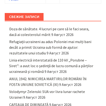
СВЕЖИЕ ЗАПИСИ
Doza de sănătate. 4 lucruri pe care să le faci seara,
dacă ai colesterolul mărit
9 Август 2026
Refugiații ucraineni au adus Poloniei mai mulți bani
decât a primit Ucraina sub formă de ajutor:
rezultatele unui studiu
9 Август 2026
Linia electrică interstatală de 110 kV „Porubne –
Siret”: a avut loc o ședință de lucru comună a părților
ucraineană și română
9 Август 2026
ANUL 1942. NIMICIREA MARTIRILOR ROMÂNI ÎN
FOSTA UNIUNE SOVIETICĂ (XI)
9 Август 2026
Volodymyr Zelenski: SUA vor livra lunar rachete
Ucrainei
9 Август 2026
CAFEAUA DE DIMINEAȚĂ
9 Август 2026