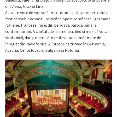
Bădescu, Valentina Crețoiu a susținut spectacole la operele
din Viena, Graz şi Linz.
A avut o voce de soprană lirico-dramatică, iar repertoriul a
fost deosebit de vast, incluzând opere românești, germane,
italiene, franceze, ruse, din perioada barocă până la
contemporani. A cântat, de asemenea, lied și muzică vocal-
simfonică, dar și operetă. A realizat un număr mare de
înregistrări radiofonice. A întreprins turnee în Germania,
Austria, Cehoslovacia, Bulgaria și Polonia.