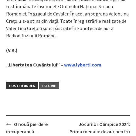
fost înmânate însemnele Ordinului Național Steaua
României, în gradul de Cavaler. În acel an soprana Valentina
Crețoiu s-a stins din viață. Toate înregistrările realizate de
Valentina Crețoiu sunt păstrate în Fonoteca de aur a
Radiodifuziunii Române.
(V.K.)
„Libertatea Cuvântului” –
www.lyberti.com
POSTED UNDER
ISTORIE
O nouă pierdere
Jocurilor Olimpice 2024:
Post
irecuperabilă…
Prima medalie de aur pentru