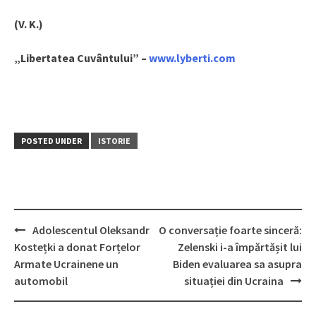
(V. K.)
„Libertatea Cuvântului” –
www.lyberti.com
POSTED UNDER
ISTORIE
Adolescentul Oleksandr
O conversație foarte sinceră:
Post
Kostețki a donat Forțelor
Zelenski i-a împărtășit lui
navigation
Armate Ucrainene un
Biden evaluarea sa asupra
automobil
situației din Ucraina