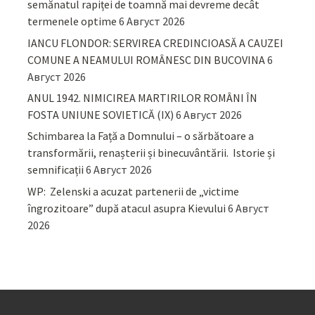
semănatul rapiței de toamnă mai devreme decât
termenele optime
6 Август 2026
IANCU FLONDOR: SERVIREA CREDINCIOASĂ A CAUZEI
COMUNE A NEAMULUI ROMÂNESC DIN BUCOVINA
6
Август 2026
ANUL 1942. NIMICIREA MARTIRILOR ROMÂNI ÎN
FOSTA UNIUNE SOVIETICĂ (IX)
6 Август 2026
Schimbarea la Față a Domnului – o sărbătoare a
transformării, renașterii și binecuvântării. Istorie și
semnificații
6 Август 2026
WP: Zelenski a acuzat partenerii de „victime
îngrozitoare” după atacul asupra Kievului
6 Август
2026