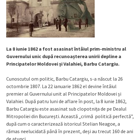
La 8 iunie 1862 a fost asasinat întâiul prim-ministru al
Guvernului unic după recunoașterea unirii depline a
Principatelor Moldovei și Valahiei, Barbu Catargiu.
Cunoscutul om politic, Barbu Catargiu, s-a născut la 26
octombrie 1807. La 22 ianuarie 1862 el devine întâiul
premier al Guvernului unit al Principatelor Moldovei și
Valahiei. După patru luni de aflare în post, la 8 iunie 1862,
Barbu Catargiu este asasinat sub clopotnița de pe Dealul
Mitropoliei din București. Această „crimă politică perfectă”,
după cum o caracterizează istoricul Stelian Neagoe, a
rămas neelucidată până în prezent, deși au trecut 160 de ani
de atunci.