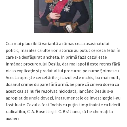
Cea mai plauzibilă variantă a rămas cea a asasinatului
politic, mai ales că ulterior istoricii au putut cerceta felul în
care s-a desfăşurat ancheta. În primă fază cazul este
înmânat procurorului Desliu, dar mai apoi îi este retras fără
nici o explicaţie şi predat altui procuror, pe nume Şoimescu.
Acesta opreşte cercetările şi cazul este închis, ba mai mult,
dosarul crimei dispare fără urmă. Se pare că cineva dorea ca
acest caz să nu fie rezolvat niciodată, iar când Desliu s-a
apropiat de unele dovezi, instrumentele de investigaţie i-au
fost luate. Cazul a fost închis cu puţin timp înainte ca liderii
radicalilor, C. A. Rosetti şi I. C. Brătianu, să fie chemaţi la
audieri.