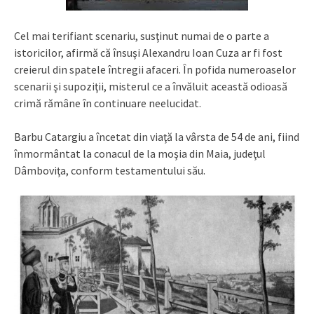
Cel mai terifiant scenariu, susţinut numai de o parte a
istoricilor, afirmă că însuşi Alexandru Ioan Cuza ar fi fost
creierul din spatele întregii afaceri. În pofida numeroaselor
scenarii şi supoziţii, misterul ce a învăluit această odioasă
crimă rămâne în continuare neelucidat.
Barbu Catargiu a încetat din viaţă la vârsta de 54 de ani, fiind
înmormântat la conacul de la moşia din Maia, judeţul
Dâmboviţa, conform testamentului său.