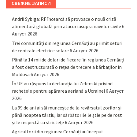
СВЕЖИЕ ЗАПИСИ
Andrii Sybiga: RF încearcă să provoace o nouă criză
alimentară globală prin atacuri asupra navelor civile
6
Август 2026
Trei comunități din regiunea Cernăuți au primit seturi
de centrale electrice solare
6 Август 2026
Până la 14 mii de dolari de fiecare: în regiunea Cernăuți
a fost destructurată o rețea de trecere a bărbaților în
Moldova
6 Август 2026
În UE au răspuns la declarația lui Zelenski privind
rachetele pentru apărarea aeriană a Ucrainei
6 Август
2026
La 99 de ani ai săi muncește de la revărsatul zorilor și
până noaptea târziu, iar sărbătorile le știe pe de rost
și le respectă cu strictețe
6 Август 2026
Agricultorii din regiunea Cernăuți au început