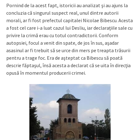
Pornind de la acest fapt, istoricii au analizat şi au ajuns la
concluzia că singurul suspect real, unul dintre autorii
morali, ar fi fost prefectul capitalei Nicolae Bibescu. Acesta
a fost cel care i-a luat cazul lui Desliu, iar declaraţiile sale cu
privire la crimă erau cu totul contradictorii. Conform
autopsiei, focul a venit din spate, de jos în sus, aşadar
asasinul ar fi trebuit să se urce din mers pe treapta trăsurii
pentru a trage foc. Era de aşteptat ca Bibescu să poată
descrie făptaşul, însă acesta a declarat că se uita în direcţia
opusă în momentul producerii crimei.