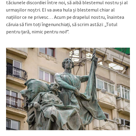
tăciunele discordiei între noi, să aibă blestemul nostru și al
urmașilor noștri. El va avea hula și blestemul chiar al
națiilor ce ne privesc… Acum pe drapelul nostru, înaintea
căruia să fim toți îngenunchiați, să scrim astăzi: „Totul
pentru țară, nimic pentru noi!”.