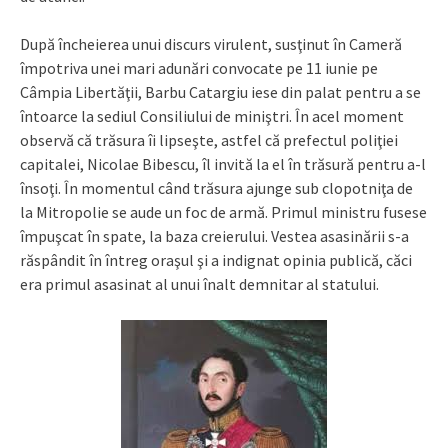
După încheierea unui discurs virulent, susţinut în Cameră
împotriva unei mari adunări convocate pe 11 iunie pe
Câmpia Libertăţii, Barbu Catargiu iese din palat pentru a se
întoarce la sediul Consiliului de miniştri. În acel moment
observă că trăsura îi lipseşte, astfel că prefectul poliţiei
capitalei, Nicolae Bibescu, îl invită la el în trăsură pentru a-l
însoţi. În momentul când trăsura ajunge sub clopotniţa de
la Mitropolie se aude un foc de armă. Primul ministru fusese
împuşcat în spate, la baza creierului. Vestea asasinării s-a
răspândit în întreg oraşul şi a indignat opinia publică, căci
era primul asasinat al unui înalt demnitar al statului.