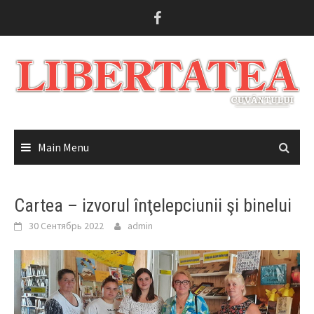
Skip
to
content
Main Menu
Cartea – izvorul înţelepciunii şi binelui
30 Сентябрь 2022
admin