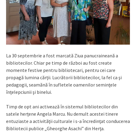
La 30 septembrie a fost marcată Ziua panucraineană a
bibliotecilor. Chiar pe timp de război au fost create
momente festive pentru bibliotecari, pentru cei care
propagă lumina cărţii. Lucrătorii bibliotecilor, la fel ca şi
pedagogii, seamănă în sufletele oamenilor seminţele
înţelepciunii şi binelui.
Timp de opt ani activează în sistemul bibliotecilor din
satele herţene Angela Marcu. Nu demult acestei tinere
entuziaste a activităţii culturale i s-a încredinţat conducerea
Bibliotecii publice „Gheorghe Asachi” din Herţa.