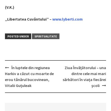
(V.K.)
„Libertatea Cuvântului” –
www.lyberti.com
POSTED UNDER
SPIRITUALITATE
În luptele din regiunea
Ziua Învăţătorului – una
Post
Harkiv a căzut cu moarte de
dintre cele mai mari
navigation
erou tânărul bucovinean,
sărbători în viaţa fiecărei
Vitalii Guţuleak
şcoli