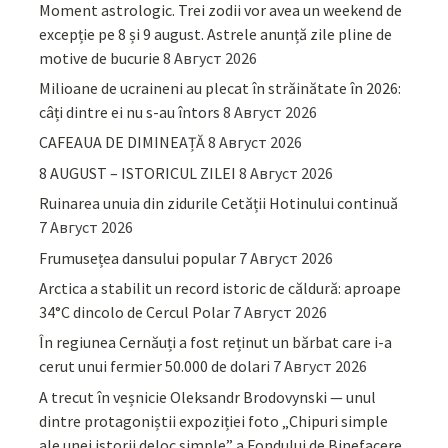
Moment astrologic. Trei zodii vor avea un weekend de
excepție pe 8 și 9 august. Astrele anunță zile pline de
motive de bucurie
8 Август 2026
Milioane de ucraineni au plecat în străinătate în 2026:
câți dintre ei nu s-au întors
8 Август 2026
CAFEAUA DE DIMINEAȚĂ
8 Август 2026
8 AUGUST – ISTORICUL ZILEI
8 Август 2026
Ruinarea unuia din zidurile Cetății Hotinului continuă
7 Август 2026
Frumusețea dansului popular
7 Август 2026
Arctica a stabilit un record istoric de căldură: aproape
34°C dincolo de Cercul Polar
7 Август 2026
În regiunea Cernăuți a fost reținut un bărbat care i-a
cerut unui fermier 50.000 de dolari
7 Август 2026
A trecut în veșnicie Oleksandr Brodovynski — unul
dintre protagoniștii expoziției foto „Chipuri simple
ale unei istorii deloc simple” a Fondului de Binefacere