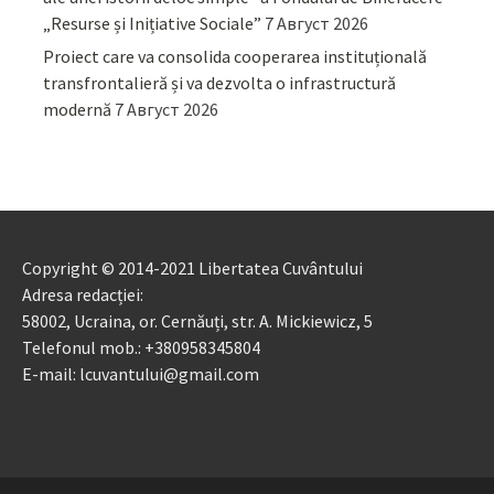
„Resurse și Inițiative Sociale”
7 Август 2026
Proiect care va consolida cooperarea instituțională
transfrontalieră și va dezvolta o infrastructură
modernă
7 Август 2026
Copyright © 2014-2021 Libertatea Cuvântului
Adresa redacției:
58002, Ucraina, or. Cernăuți, str. A. Mickiewicz, 5
Telefonul mob.: +380958345804
E-mail: lcuvantului@gmail.com