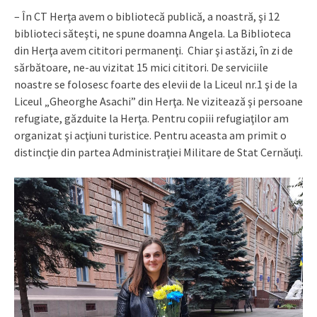
– În CT Herţa avem o bibliotecă publică, a noastră, şi 12
biblioteci săteşti, ne spune doamna Angela. La Biblioteca
din Herţa avem cititori permanenţi. Chiar şi astăzi, în zi de
sărbătoare, ne-au vizitat 15 mici cititori. De serviciile
noastre se folosesc foarte des elevii de la Liceul nr.1 şi de la
Liceul „Gheorghe Asachi” din Herţa. Ne vizitează şi persoane
refugiate, găzduite la Herţa. Pentru copiii refugiaţilor am
organizat şi acţiuni turistice. Pentru aceasta am primit o
distincţie din partea Administraţiei Militare de Stat Cernăuţi.