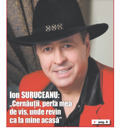
Буковина