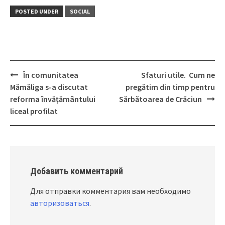
POSTED UNDER
SOCIAL
În comunitatea
Sfaturi utile. Cum ne
Post
Mămăliga s-a discutat
pregătim din timp pentru
navigation
reforma învățământului
Sărbătoarea de Crăciun
liceal profilat
Добавить комментарий
Для отправки комментария вам необходимо
авторизоваться
.