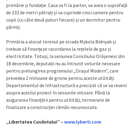
primărie și fundație. Casa va fi la parter, va avea o suprafață
de 232 de metri pătrați și va cuprinde cinci camere pentru
copii (cu câte două paturi fiecare) și un dormitor pentru
părinți.
Primăria a alocat terenul pe strada Mykola Bidnyak și
trebuie să finanțeze racordarea la rețelele de gaz și
electricitate. Totuși, la sesiunea Consiliului Orășenesc din
18 decembrie, deputații nu au întrunit voturile necesare
pentru prelungirea programului „Orașul Modern”, care
prevedea 2 milioane de grivne pentru aceste utilități.
Departamentul de Infrastructură a precizat că se va reveni
asupra acestui proiect în sesiunile viitoare. Până la
asigurarea finanțării pentru utilități, termenele de
finalizare a construcției rămân necunoscute.
„Libertatea Cuvântului” –
www.lyberti.com