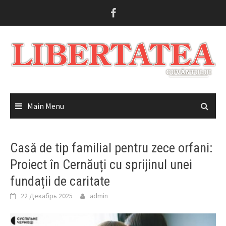
Skip
to
content
Main Menu
Casă de tip familial pentru zece orfani:
Proiect în Cernăuți cu sprijinul unei
fundații de caritate
22 Декабрь 2025
admin