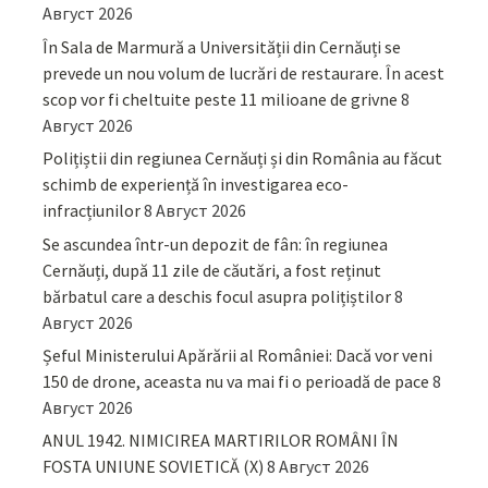
Август 2026
În Sala de Marmură a Universității din Cernăuți se
prevede un nou volum de lucrări de restaurare. În acest
scop vor fi cheltuite peste 11 milioane de grivne
8
Август 2026
Polițiștii din regiunea Cernăuți și din România au făcut
schimb de experiență în investigarea eco-
infracțiunilor
8 Август 2026
Se ascundea într-un depozit de fân: în regiunea
Cernăuți, după 11 zile de căutări, a fost reținut
bărbatul care a deschis focul asupra polițiștilor
8
Август 2026
Șeful Ministerului Apărării al României: Dacă vor veni
150 de drone, aceasta nu va mai fi o perioadă de pace
8
Август 2026
ANUL 1942. NIMICIREA MARTIRILOR ROMÂNI ÎN
FOSTA UNIUNE SOVIETICĂ (X)
8 Август 2026