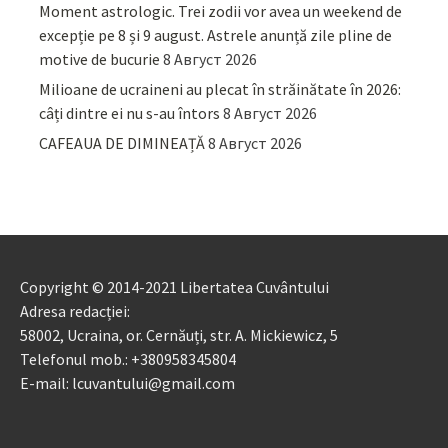
Moment astrologic. Trei zodii vor avea un weekend de
excepție pe 8 și 9 august. Astrele anunță zile pline de
motive de bucurie
8 Август 2026
Milioane de ucraineni au plecat în străinătate în 2026:
câți dintre ei nu s-au întors
8 Август 2026
CAFEAUA DE DIMINEAȚĂ
8 Август 2026
Copyright © 2014-2021 Libertatea Cuvântului
Adresa redacției:
58002, Ucraina, or. Cernăuți, str. A. Mickiewicz, 5
Telefonul mob.: +380958345804
E-mail: lcuvantului@gmail.com