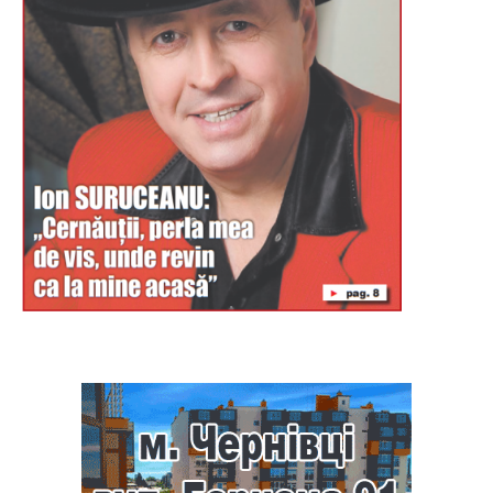
Буковина