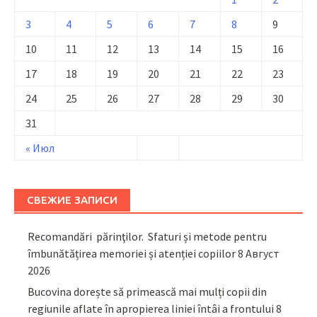
3
4
5
6
7
8
9
10
11
12
13
14
15
16
17
18
19
20
21
22
23
24
25
26
27
28
29
30
31
« Июл
СВЕЖИЕ ЗАПИСИ
Recomandări părinţilor. Sfaturi și metode pentru
îmbunătățirea memoriei și atenției copiilor
8 Август
2026
Bucovina dorește să primească mai mulți copii din
regiunile aflate în apropierea liniei întâi a frontului
8