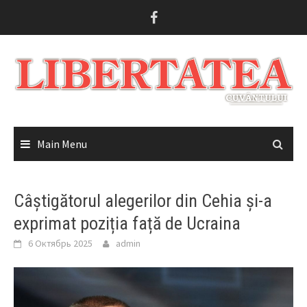
Skip
to
content
Main Menu
Câștigătorul alegerilor din Cehia și-a
exprimat poziția față de Ucraina
6 Октябрь 2025
admin