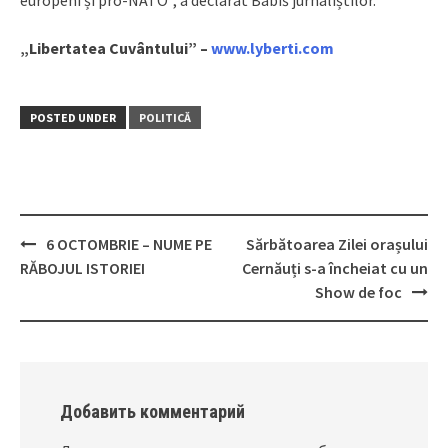
europeni și pro-NATO”, a declarat Babiš jurnaliștilor.
„Libertatea Cuvântului” –
www.lyberti.com
POSTED UNDER
POLITICĂ
6 OCTOMBRIE – NUME PE
Sărbătoarea Zilei orașului
Post
RĂBOJUL ISTORIEI
Cernăuți s-a încheiat cu un
navigation
Show de foc
Добавить комментарий