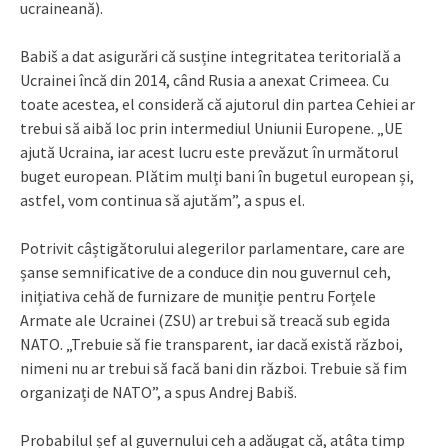
ucraineană).
Babiš a dat asigurări că susține integritatea teritorială a
Ucrainei încă din 2014, când Rusia a anexat Crimeea. Cu
toate acestea, el consideră că ajutorul din partea Cehiei ar
trebui să aibă loc prin intermediul Uniunii Europene. „UE
ajută Ucraina, iar acest lucru este prevăzut în următorul
buget european. Plătim mulți bani în bugetul european și,
astfel, vom continua să ajutăm”, a spus el.
Potrivit câștigătorului alegerilor parlamentare, care are
șanse semnificative de a conduce din nou guvernul ceh,
inițiativa cehă de furnizare de muniție pentru Forțele
Armate ale Ucrainei (ZSU) ar trebui să treacă sub egida
NATO. „Trebuie să fie transparent, iar dacă există război,
nimeni nu ar trebui să facă bani din război. Trebuie să fim
organizați de NATO”, a spus Andrej Babiš.
Probabilul șef al guvernului ceh a adăugat că, atâta timp