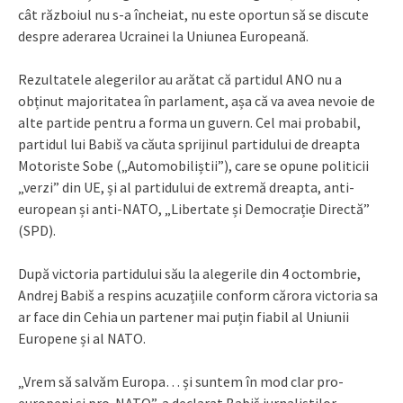
cât războiul nu s-a încheiat, nu este oportun să se discute
despre aderarea Ucrainei la Uniunea Europeană.
Rezultatele alegerilor au arătat că partidul ANO nu a
obținut majoritatea în parlament, așa că va avea nevoie de
alte partide pentru a forma un guvern. Cel mai probabil,
partidul lui Babiš va căuta sprijinul partidului de dreapta
Motoriste Sobe („Automobiliștii”), care se opune politicii
„verzi” din UE, și al partidului de extremă dreapta, anti-
european și anti-NATO, „Libertate și Democrație Directă”
(SPD).
După victoria partidului său la alegerile din 4 octombrie,
Andrej Babiš a respins acuzațiile conform cărora victoria sa
ar face din Cehia un partener mai puțin fiabil al Uniunii
Europene și al NATO.
„Vrem să salvăm Europa… și suntem în mod clar pro-