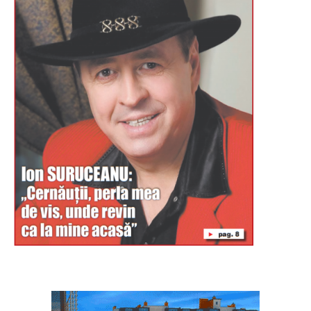
Буковина