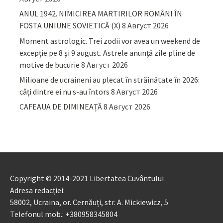
ANUL 1942. NIMICIREA MARTIRILOR ROMÂNI ÎN
FOSTA UNIUNE SOVIETICĂ (X)
8 Август 2026
Moment astrologic. Trei zodii vor avea un weekend de
excepție pe 8 și 9 august. Astrele anunță zile pline de
motive de bucurie
8 Август 2026
Milioane de ucraineni au plecat în străinătate în 2026:
câți dintre ei nu s-au întors
8 Август 2026
CAFEAUA DE DIMINEAȚĂ
8 Август 2026
Copyright © 2014-2021 Libertatea Cuvântului
Adresa redacției:
58002, Ucraina, or. Cernăuți, str. A. Mickiewicz, 5
Telefonul mob.: +380958345804