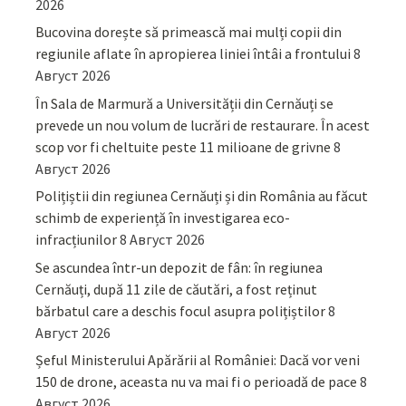
2026
Bucovina dorește să primească mai mulți copii din
regiunile aflate în apropierea liniei întâi a frontului
8
Август 2026
În Sala de Marmură a Universității din Cernăuți se
prevede un nou volum de lucrări de restaurare. În acest
scop vor fi cheltuite peste 11 milioane de grivne
8
Август 2026
Polițiștii din regiunea Cernăuți și din România au făcut
schimb de experiență în investigarea eco-
infracțiunilor
8 Август 2026
Se ascundea într-un depozit de fân: în regiunea
Cernăuți, după 11 zile de căutări, a fost reținut
bărbatul care a deschis focul asupra polițiștilor
8
Август 2026
Șeful Ministerului Apărării al României: Dacă vor veni
150 de drone, aceasta nu va mai fi o perioadă de pace
8
Август 2026