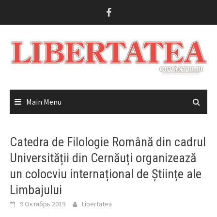
Skip
to
content
Main Menu
Catedra de Filologie Română din cadrul
Universității din Cernăuți organizează
un colocviu internațional de Științe ale
Limbajului
9 Октябрь 2019
Libertatea