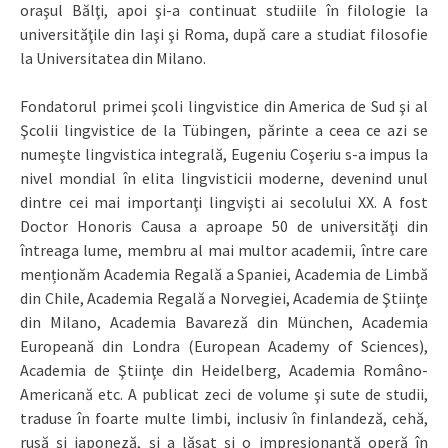
oraşul Bălţi, apoi şi-a continuat studiile în filologie la
universităţile din Iaşi şi Roma, după care a studiat filosofie
la Universitatea din Milano.
Fondatorul primei şcoli lingvistice din America de Sud şi al
Şcolii lingvistice de la Tübingen, părinte a ceea ce azi se
numeşte lingvistica integrală, Eugeniu Coşeriu s-a impus la
nivel mondial în elita lingvisticii moderne, devenind unul
dintre cei mai importanţi lingvişti ai secolului XX. A fost
Doctor Honoris Causa a aproape 50 de universităţi din
întreaga lume, membru al mai multor academii, între care
menționăm Academia Regală a Spaniei, Academia de Limbă
din Chile, Academia Regală a Norvegiei, Academia de Ştiinţe
din Milano, Academia Bavareză din München, Academia
Europeană din Londra (European Academy of Sciences),
Academia de Ştiinţe din Heidelberg, Academia Româno-
Americană etc. A publicat zeci de volume şi sute de studii,
traduse în foarte multe limbi, inclusiv în finlandeză, cehă,
rusă şi japoneză, şi a lăsat şi o impresionantă operă în