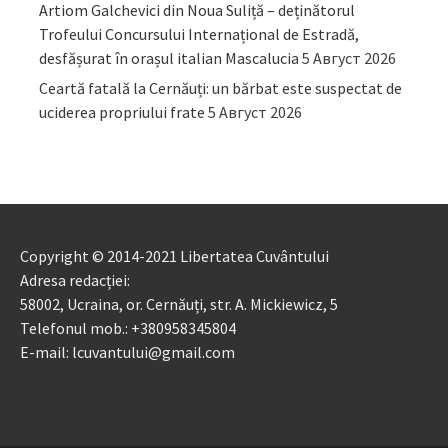
Artiom Galchevici din Noua Suliță – deținătorul
Trofeului Concursului Internațional de Estradă,
desfășurat în orașul italian Mascalucia
5 Август 2026
Ceartă fatală la Cernăuți: un bărbat este suspectat de
uciderea propriului frate
5 Август 2026
Copyright © 2014-2021 Libertatea Cuvântului
Adresa redacției:
58002, Ucraina, or. Cernăuți, str. A. Mickiewicz, 5
Telefonul mob.: +380958345804
E-mail: lcuvantului@gmail.com