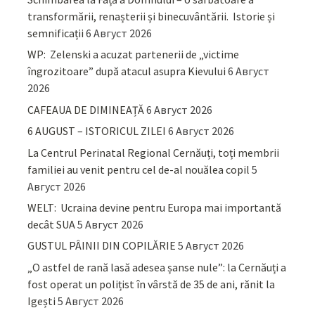
transformării, renașterii și binecuvântării. Istorie și
semnificații
6 Август 2026
WP: Zelenski a acuzat partenerii de „victime
îngrozitoare” după atacul asupra Kievului
6 Август
2026
CAFEAUA DE DIMINEAȚĂ
6 Август 2026
6 AUGUST – ISTORICUL ZILEI
6 Август 2026
La Centrul Perinatal Regional Cernăuți, toți membrii
familiei au venit pentru cel de-al nouălea copil
5
Август 2026
WELT: Ucraina devine pentru Europa mai importantă
decât SUA
5 Август 2026
GUSTUL PÂINII DIN COPILĂRIE
5 Август 2026
„O astfel de rană lasă adesea șanse nule”: la Cernăuți a
fost operat un polițist în vârstă de 35 de ani, rănit la
Igești
5 Август 2026