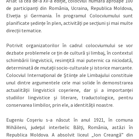
Aflat la cea de-a XV-a ediție, colocviul numără aproape 100
de participanți din România, Ucraina, Republica Moldova,
Elveția și Germania. În programul Colocviumului sunt
planificate ședințe în plen, activități pe secțiuni și mai multe
direcții tematice.
Potrivit organizatorilor în cadrul colocviumului se vor
dezbate problemele ce ţin de cultură şi limbaj, în contextul
schimbării lingvisticii, resimţită mai puternic ca niciodată,
determinată de mutaţii socio-culturale şi istorice marcante.
Colocviul Internaţional de Ştiinţe ale Limbajului constituie
unul dintre argumentele cele mai solide în demonstrarea
actualităţii lingvisticii coşeriene, dar şi a importanţei
studiilor lingvistice şi literare, traductologice, pentru
conservarea limbilor, prin ele, a identităţii noastre.
Eugeniu Coşeriu s-a născut în anul 1921, în comuna
Mihăileni, judeţul interbelic Bălţi, România, astăzi în
Republica Moldova. A absolvit liceul „Ion Creangă” din