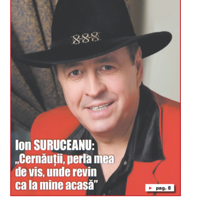
Буковина