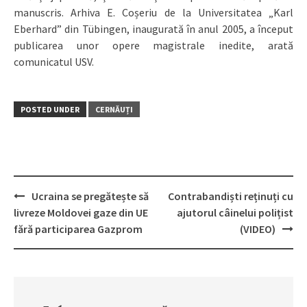
manuscris. Arhiva E. Coșeriu de la Universitatea „Karl
Eberhard” din Tübingen, inaugurată în anul 2005, a început
publicarea unor opere magistrale inedite, arată
comunicatul USV.
POSTED UNDER
CERNĂUȚI
Ucraina se pregătește să
Contrabandiști reținuți cu
Post
livreze Moldovei gaze din UE
ajutorul câinelui polițist
navigation
fără participarea Gazprom
(VIDEO)