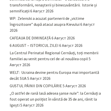
transformării, renașterii și binecuvântării. Istorie și
semnificații
6 Август 2026
WP: Zelenski a acuzat partenerii de „victime
îngrozitoare” după atacul asupra Kievului
6 Август
2026
CAFEAUA DE DIMINEAȚĂ
6 Август 2026
6 AUGUST – ISTORICUL ZILEI
6 Август 2026
La Centrul Perinatal Regional Cernăuți, toți membrii
familiei au venit pentru cel de-al nouălea copil
5
Август 2026
WELT: Ucraina devine pentru Europa mai importantă
decât SUA
5 Август 2026
GUSTUL PÂINII DIN COPILĂRIE
5 Август 2026
„O astfel de rană lasă adesea șanse nule”: la Cernăuți a
fost operat un polițist în vârstă de 35 de ani, rănit la
Igești
5 Август 2026