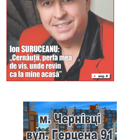
Буковина