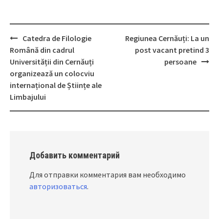
Catedra de Filologie
Regiunea Cernăuți: La un
Post
Română din cadrul
post vacant pretind 3
navigation
Universității din Cernăuți
persoane
organizează un colocviu
internațional de Științe ale
Limbajului
Добавить комментарий
Для отправки комментария вам необходимо
авторизоваться
.