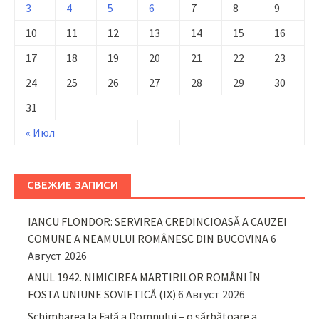
3
4
5
6
7
8
9
10
11
12
13
14
15
16
17
18
19
20
21
22
23
24
25
26
27
28
29
30
31
« Июл
СВЕЖИЕ ЗАПИСИ
IANCU FLONDOR: SERVIREA CREDINCIOASĂ A CAUZEI
COMUNE A NEAMULUI ROMÂNESC DIN BUCOVINA
6
Август 2026
ANUL 1942. NIMICIREA MARTIRILOR ROMÂNI ÎN
FOSTA UNIUNE SOVIETICĂ (IX)
6 Август 2026
Schimbarea la Față a Domnului – o sărbătoare a