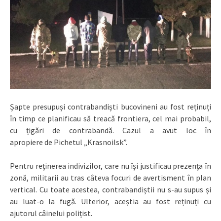
Șapte presupuși contrabandiști bucovineni au fost reținuți
în timp ce planificau să treacă frontiera, cel mai probabil,
cu țigări de contrabandă. Cazul a avut loc în
apropiere de Pichetul „Krasnoilsk”.
Pentru reținerea indivizilor, care nu își justificau prezența în
zonă, militarii au tras câteva focuri de avertisment în plan
vertical. Cu toate acestea, contrabandiștii nu s-au supus și
au luat-o la fugă. Ulterior, aceștia au fost reținuți cu
ajutorul câinelui polițist.