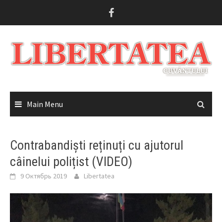
Skip
to
content
Main Menu
Contrabandiști reținuți cu ajutorul
câinelui polițist (VIDEO)
9 Октябрь 2019
Libertatea