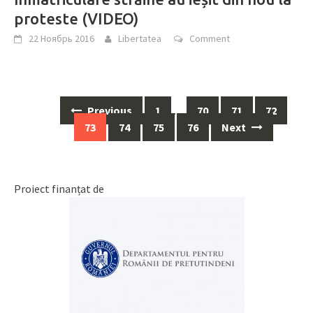
proteste (VIDEO)
22 Ноябрь 2016
Libertatea
Comment
Previous
1
…
70
71
72
Posts
73
74
75
76
Next
navigation
Proiect finanțat de