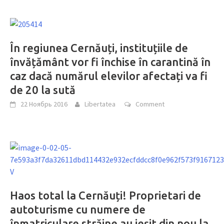
În regiunea Cernăuți, instituțiile de
învățământ vor fi închise în carantină în
caz dacă numărul elevilor afectați va fi
de 20 la sută
22 Ноябрь 2016
Libertatea
Comment
Haos total la Cernăuți! Proprietari de
autoturisme cu numere de
înmatriculare străine au ieșit din nou la