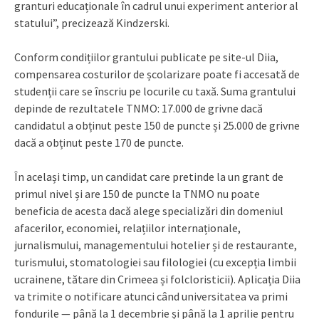
granturi educaționale în cadrul unui experiment anterior al
statului”, precizează Kindzerski.
Conform condițiilor grantului publicate pe site-ul Diia,
compensarea costurilor de școlarizare poate fi accesată de
studenții care se înscriu pe locurile cu taxă. Suma grantului
depinde de rezultatele TNMO: 17.000 de grivne dacă
candidatul a obținut peste 150 de puncte și 25.000 de grivne
dacă a obținut peste 170 de puncte.
În același timp, un candidat care pretinde la un grant de
primul nivel și are 150 de puncte la TNMO nu poate
beneficia de acesta dacă alege specializări din domeniul
afacerilor, economiei, relațiilor internaționale,
jurnalismului, managementului hotelier și de restaurante,
turismului, stomatologiei sau filologiei (cu excepția limbii
ucrainene, tătare din Crimeea și folcloristicii). Aplicația Diia
va trimite o notificare atunci când universitatea va primi
fondurile — până la 1 decembrie și până la 1 aprilie pentru