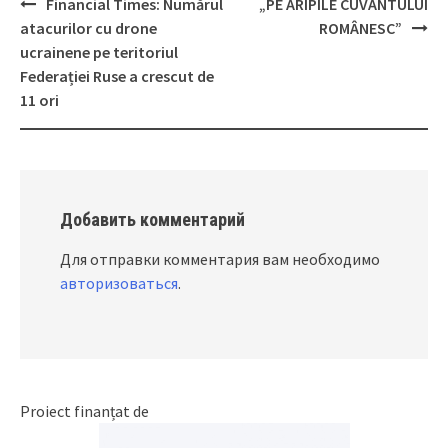
Financial Times: Numărul
„PE ARIPILE CUVÂNTULUI
Post
atacurilor cu drone
ROMÂNESC”
navigation
ucrainene pe teritoriul
Federației Ruse a crescut de
11 ori
Добавить комментарий
Для отправки комментария вам необходимо
авторизоваться
.
Proiect finanțat de