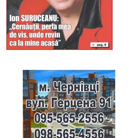
Буковина