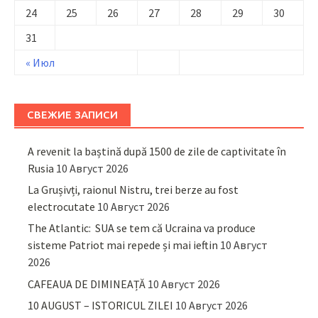
24
25
26
27
28
29
30
31
« Июл
СВЕЖИЕ ЗАПИСИ
A revenit la baștină după 1500 de zile de captivitate în
Rusia
10 Август 2026
La Grușivți, raionul Nistru, trei berze au fost
electrocutate
10 Август 2026
The Atlantic: SUA se tem că Ucraina va produce
sisteme Patriot mai repede și mai ieftin
10 Август
2026
CAFEAUA DE DIMINEAȚĂ
10 Август 2026
10 AUGUST – ISTORICUL ZILEI
10 Август 2026