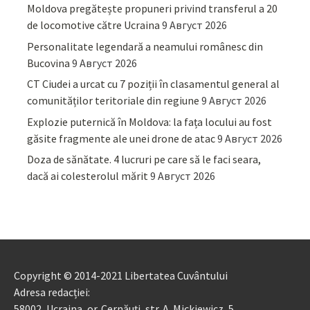
Moldova pregătește propuneri privind transferul a 20
de locomotive către Ucraina
9 Август 2026
Personalitate legendară a neamului românesc din
Bucovina
9 Август 2026
CT Ciudei a urcat cu 7 poziții în clasamentul general al
comunităților teritoriale din regiune
9 Август 2026
Explozie puternică în Moldova: la fața locului au fost
găsite fragmente ale unei drone de atac
9 Август 2026
Doza de sănătate. 4 lucruri pe care să le faci seara,
dacă ai colesterolul mărit
9 Август 2026
Copyright © 2014-2021 Libertatea Cuvântului
Adresa redacției:
58002, Ucraina, or. Cernăuți, str. A. Mickiewicz, 5