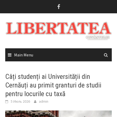
Skip
to
content
Main Menu
Câți studenți ai Universității din
Cernăuți au primit granturi de studii
pentru locurile cu taxă
5 Июль 2026
admin