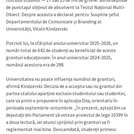
de punctajul obținut de absolvent la Testul Național Multi-
Obiect. Despre aceasta a declarat pentru Suspilne șeful
Departamentului de Comunicare și Branding al
Universității, Vitalii Kindzerski.
Potrivit lui, la sfârșitul anului universitar 2025-2026, un
număr total de 642 de studenți au beneficiat de aceste
granturi educaționale. În anul universitar 2024-2025,
numărul acestora era de 298.
Universitatea nu poate influența numărul de granturi,
afirmă Kindzerski. Decizia de a accepta sau nu grantul din
partea statului aparține exclusiv studentului sau studentei,
care va primi o propunere în aplicația Diia, orientativ în
perioada septembrie-octombrie. „În prezent, așteptăm ca
deputații din Parlament să voteze proiectul de lege 10399 în
a doua lectură, iar atunci sprijinul prin granturi va fi
reglementat mai bine. Deocamdată, studenții primesc