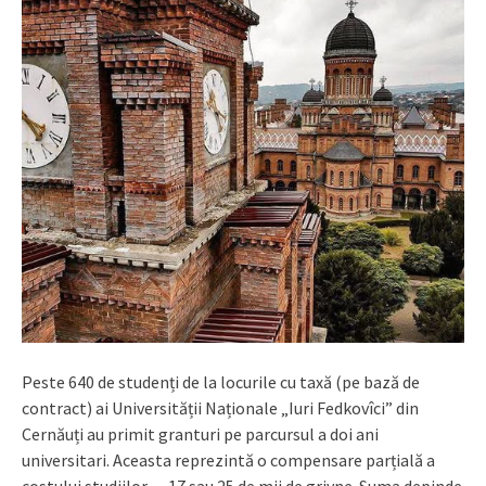
Peste 640 de studenți de la locurile cu taxă (pe bază de
contract) ai Universității Naționale „Iuri Fedkovîci” din
Cernăuți au primit granturi pe parcursul a doi ani
universitari. Aceasta reprezintă o compensare parțială a
costului studiilor — 17 sau 25 de mii de grivne. Suma depinde