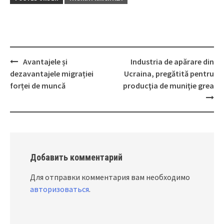
Avantajele și
Industria de apărare din
Post
dezavantajele migrației
Ucraina, pregătită pentru
navigation
forței de muncă
producţia de muniţie grea
Добавить комментарий
Для отправки комментария вам необходимо
авторизоваться
.