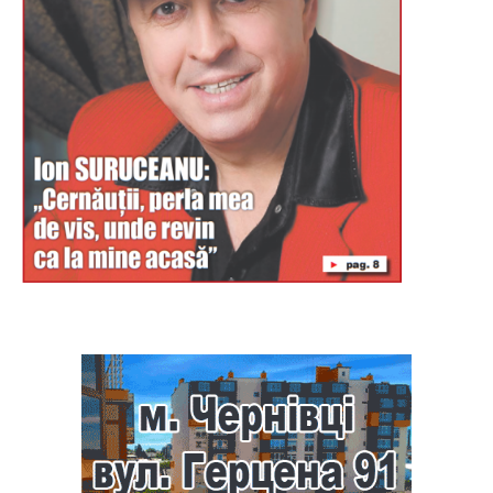
Буковина