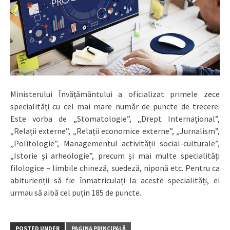
Ministerului Învățământului a oficializat primele zece
specialități cu cel mai mare număr de puncte de trecere.
Este vorba de „Stomatologie”, „Drept Internațional”,
„Relații externe”, „Relații economice externe”, „Jurnalism”,
„Politologie”, Managementul activității social-culturale”,
„Istorie și arheologie”, precum și mai multe specialități
filologice – limbile chineză, suedeză, niponă etc. Pentru ca
abiturienții să fie înmatriculați la aceste specialități, ei
urmau să aibă cel puțin 185 de puncte.
POSTED UNDER
PAGINA PRINCIPALĂ