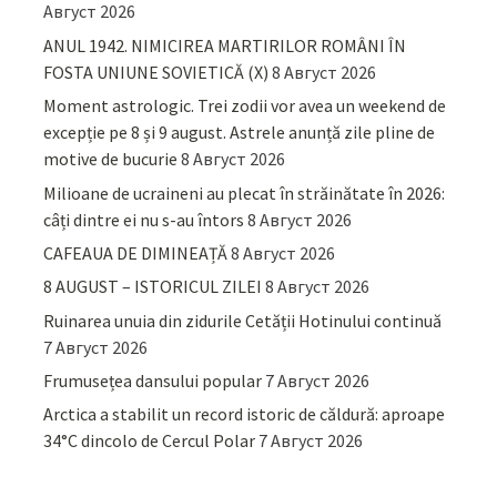
Август 2026
ANUL 1942. NIMICIREA MARTIRILOR ROMÂNI ÎN
FOSTA UNIUNE SOVIETICĂ (X)
8 Август 2026
Moment astrologic. Trei zodii vor avea un weekend de
excepție pe 8 și 9 august. Astrele anunță zile pline de
motive de bucurie
8 Август 2026
Milioane de ucraineni au plecat în străinătate în 2026:
câți dintre ei nu s-au întors
8 Август 2026
CAFEAUA DE DIMINEAȚĂ
8 Август 2026
8 AUGUST – ISTORICUL ZILEI
8 Август 2026
Ruinarea unuia din zidurile Cetății Hotinului continuă
7 Август 2026
Frumusețea dansului popular
7 Август 2026
Arctica a stabilit un record istoric de căldură: aproape
34°C dincolo de Cercul Polar
7 Август 2026