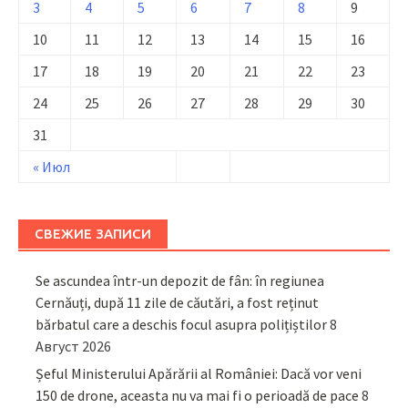
3
4
5
6
7
8
9
10
11
12
13
14
15
16
17
18
19
20
21
22
23
24
25
26
27
28
29
30
31
« Июл
СВЕЖИЕ ЗАПИСИ
Se ascundea într-un depozit de fân: în regiunea
Cernăuți, după 11 zile de căutări, a fost reținut
bărbatul care a deschis focul asupra polițiștilor
8
Август 2026
Șeful Ministerului Apărării al României: Dacă vor veni
150 de drone, aceasta nu va mai fi o perioadă de pace
8