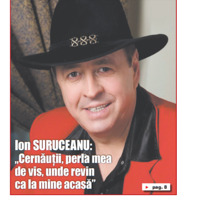
Буковина