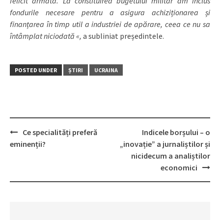
felicit armata. La constituirea bugetului militar am inclus
fondurile necesare pentru a asigura achiziționarea și
finanțarea în timp util a industriei de apărare, ceea ce nu sa
întâmplat niciodată «,
a subliniat președintele.
POSTED UNDER
ȘTIRI
UCRAINA
Ce specialități preferă
Indicele borșului – o
Post
eminenții?
„inovație” a jurnaliștilor și
navigation
nicidecum a analiștilor
economici