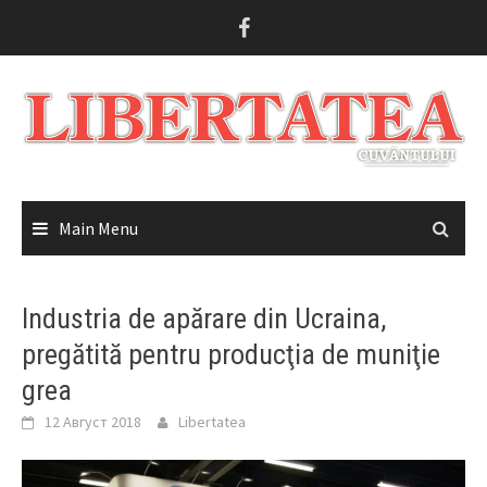
Skip
to
content
Main Menu
Industria de apărare din Ucraina,
pregătită pentru producţia de muniţie
grea
12 Август 2018
Libertatea