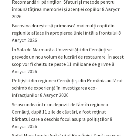
Recomandări părinţilor. Sfaturi și metode pentru
îmbunătățirea memoriei și atenției copiilor
8 Август
2026
Bucovina dorește să primească mai mulți copii din
regiunile aflate în apropierea liniei întâi a frontului
8
Август 2026
În Sala de Marmură a Universității din Cernăuți se
prevede un nou volum de lucrări de restaurare. În acest
scop vor fi cheltuite peste 11 milioane de grivne
8
Август 2026
Polițiștii din regiunea Cernăuți și din România au făcut
schimb de experiență în investigarea eco-
infracțiunilor
8 Август 2026
Se ascundea într-un depozit de fân: în regiunea
Cernăuți, după 11 zile de căutări, a fost reținut
bărbatul care a deschis focul asupra polițiștilor
8
Август 2026
Șeful Ministerului Apărării al României: Dacă vor veni