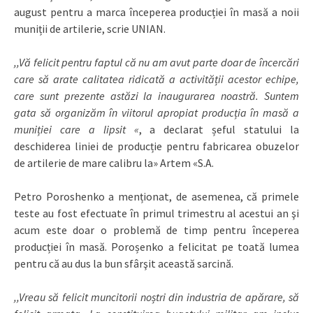
august pentru a marca începerea producției în masă a noii
muniții de artilerie, scrie UNIAN.
,,Vă felicit pentru faptul că nu am avut parte doar de încercări
care să arate calitatea ridicată a activității acestor echipe,
care sunt prezente astăzi la inaugurarea noastră. Suntem
gata să organizăm în viitorul apropiat producția în masă a
muniției care a lipsit «
, a declarat șeful statului la
deschiderea liniei de producție pentru fabricarea obuzelor
de artilerie de mare calibru la» Artem «S.A.
Petro Poroshenko a menționat, de asemenea, că primele
teste au fost efectuate în primul trimestru al acestui an şi
acum este doar o problemă de timp pentru începerea
producției în masă. Poroșenko a felicitat pe toată lumea
pentru că au dus la bun sfârşit această sarcină.
,,Vreau să felicit muncitorii noștri din industria de apărare, să