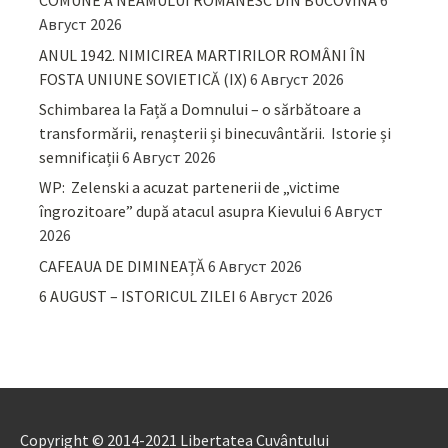
COMUNE A NEAMULUI ROMÂNESC DIN BUCOVINA
6
Август 2026
ANUL 1942. NIMICIREA MARTIRILOR ROMÂNI ÎN
FOSTA UNIUNE SOVIETICĂ (IX)
6 Август 2026
Schimbarea la Față a Domnului – o sărbătoare a
transformării, renașterii și binecuvântării. Istorie și
semnificații
6 Август 2026
WP: Zelenski a acuzat partenerii de „victime
îngrozitoare” după atacul asupra Kievului
6 Август
2026
CAFEAUA DE DIMINEAȚĂ
6 Август 2026
6 AUGUST – ISTORICUL ZILEI
6 Август 2026
Copyright © 2014-2021 Libertatea Cuvântului