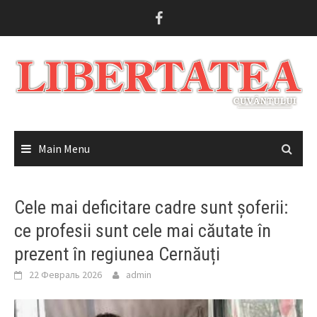
Skip
to
content
Main Menu
Cele mai deficitare cadre sunt șoferii:
ce profesii sunt cele mai căutate în
prezent în regiunea Cernăuți
22 Февраль 2026
admin