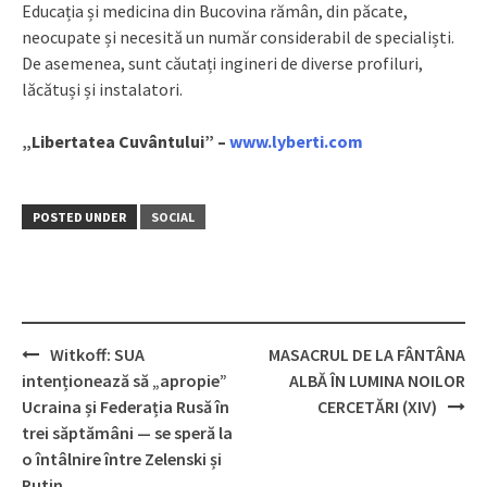
Educația și medicina din Bucovina rămân, din păcate,
neocupate și necesită un număr considerabil de specialiști.
De asemenea, sunt căutați ingineri de diverse profiluri,
lăcătuși și instalatori.
„Libertatea Cuvântului” –
www.lyberti.com
POSTED UNDER
SOCIAL
Witkoff: SUA
MASACRUL DE LA FÂNTÂNA
Post
intenționează să „apropie”
ALBĂ ÎN LUMINA NOILOR
navigation
Ucraina și Federația Rusă în
CERCETĂRI (XIV)
trei săptămâni — se speră la
o întâlnire între Zelenski și
Putin