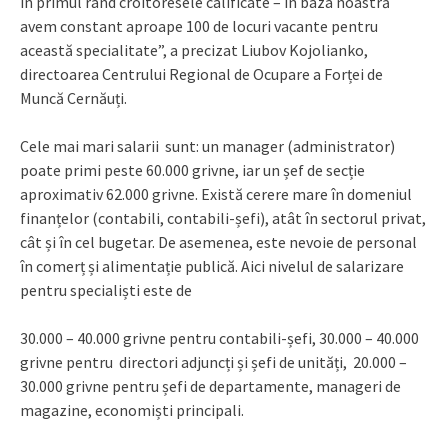
în primul rând croitoresele calificate – în baza noastră
avem constant aproape 100 de locuri vacante pentru
această specialitate”, a precizat Liubov Kojolianko,
directoarea Centrului Regional de Ocupare a Forței de
Muncă Cernăuți.
Cele mai mari salarii sunt: un manager (administrator)
poate primi peste 60.000 grivne, iar un șef de secție
aproximativ 62.000 grivne. Există cerere mare în domeniul
finanțelor (contabili, contabili-șefi), atât în sectorul privat,
cât și în cel bugetar. De asemenea, este nevoie de personal
în comerț și alimentație publică. Aici nivelul de salarizare
pentru specialiști este de
30.000 – 40.000 grivne pentru contabili-șefi, 30.000 – 40.000
grivne pentru directori adjuncți și șefi de unități, 20.000 –
30.000 grivne pentru șefi de departamente, manageri de
magazine, economiști principali.