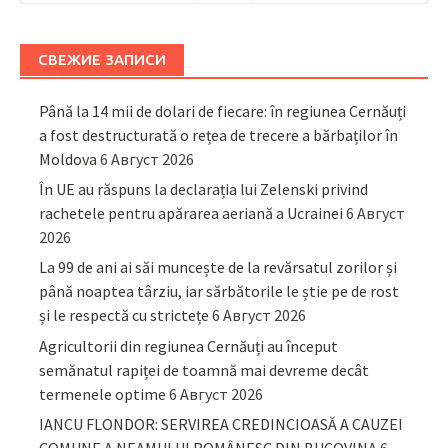
СВЕЖИЕ ЗАПИСИ
Până la 14 mii de dolari de fiecare: în regiunea Cernăuți
a fost destructurată o rețea de trecere a bărbaților în
Moldova
6 Август 2026
În UE au răspuns la declarația lui Zelenski privind
rachetele pentru apărarea aeriană a Ucrainei
6 Август
2026
La 99 de ani ai săi muncește de la revărsatul zorilor și
până noaptea târziu, iar sărbătorile le știe pe de rost
și le respectă cu strictețe
6 Август 2026
Agricultorii din regiunea Cernăuți au început
semănatul rapiței de toamnă mai devreme decât
termenele optime
6 Август 2026
IANCU FLONDOR: SERVIREA CREDINCIOASĂ A CAUZEI