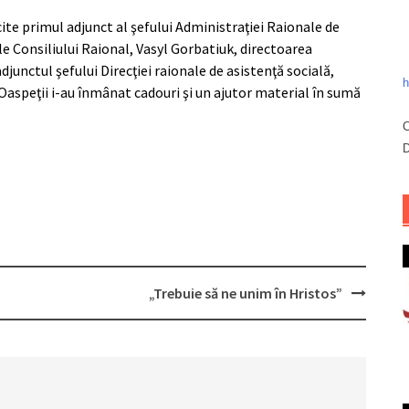
icite primul adjunct al şefului Administraţiei Raionale de
le Consiliului Raional, Vasyl Gorbatiuk, directoarea
adjunctul şefului Direcţiei raionale de asistenţă socială,
h
 Oaspeţii i-au înmânat cadouri şi un ajutor material în sumă
C
D
„Trebuie să ne unim în Hristos”