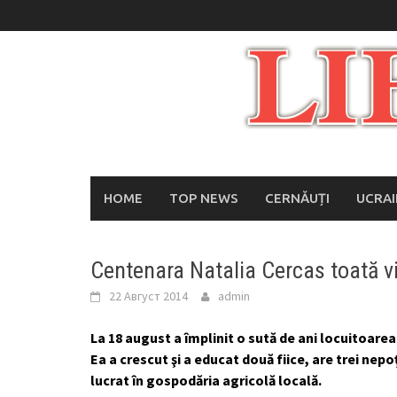
Skip
to
content
HOME
TOP NEWS
CERNĂUȚI
UCRA
Centenara Natalia Cercas toată vi
22 Август 2014
admin
La 18 august a împlinit o sută de ani locuitoarea
Ea a crescut şi a educat două fiice, are trei nepo
lucrat în gospodăria agricolă locală.