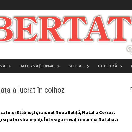
INA
INTERNAŢIONAL
SOCIAL
CULTURĂ
aţa a lucrat în colhoz
P
 satului Stălineşti, raionul Noua Suliţă, Natalia Cercas.
ţi şi patru strănepoţi. Întreaga ei viaţă doamna Natalia a