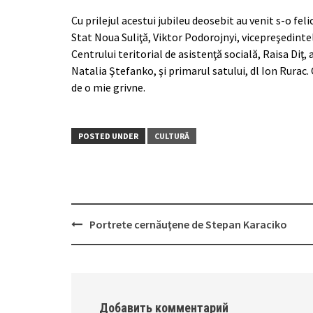
Cu prilejul acestui jubileu deosebit au venit s-o fel
Stat Noua Suliţă, Viktor Podorojnyi, vicepreşedinte
Centrului teritorial de asistenţă socială, Raisa Diţ, 
Natalia Ştefanko, şi primarul satului, dl Ion Rurac.
de o mie grivne.
POSTED UNDER
CULTURĂ
Portrete cernăuţene de Stepan Karaciko
Post
navigation
Добавить комментарий