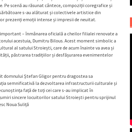
e. Pe scenă au răsunat cântece, compoziții coregrafice și
 sărbătoare s-au alăturat și colectivele artistice din
or prezenți emoții intense și impresii de neuitat.
 important – înmânarea oficială a cheilor filialei renovate a
torului acestuia, Dumitru Bilous. Acest moment simbolic a
ltural al satului Stroiești, care de acum înainte va avea și
ății, păstrarea tradițiilor și desfășurarea evenimentelor
mit domnului Ștefan Gligor pentru dragostea sa
ția semnificativă la dezvoltarea infrastructurii culturale și
cunoștința față de toți cei care s-au implicat în
miri sincere locuitorilor satului Stroiești pentru sprijinul
esc Noua Suliță