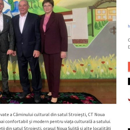
h
C
D
novate a Căminului cultural din satul Stroiești, CT Noua
mai confortabil și modern pentru viața culturală a satului.
i din satul Stroiești, orașul Noua Suliță și alte localități