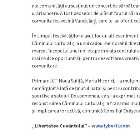
ale comunității au susținut un concert de sărbătoar
urări sincere. A fost deosebit de plăcut faptul că la
comunitatea vecină Vancicăuți, care le-au oferit cel
În timpul festivităților a avut loc un alt eveniment
Căminului cultural și a unui cadou memorabil direc
marcat începutul unei noi etape în viața centrului cu
mai multe oportunități pentru dezvoltarea creativit
comunitare.
Primarul CT Noua Suliță, Maria Nicorici, i-a mulțu
nemărginită față de ținutul natal și pentru contribu
sportive a satului. De asemenea, ea și-a exprimat re
reconstruirea Căminului cultural și a transmis mulțu
și implicarea lor activă, comunică Consiliul Orășen
„Libertatea Cuvântului” –
www.lyberti.com