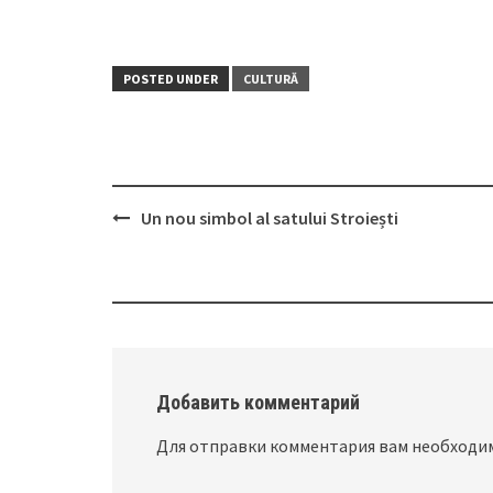
POSTED UNDER
CULTURĂ
Un nou simbol al satului Stroiești
Post
navigation
Добавить комментарий
Для отправки комментария вам необход