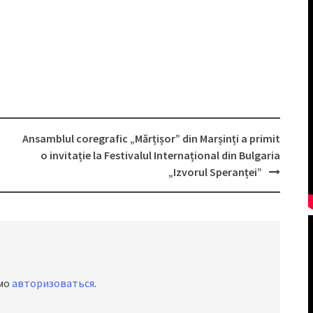
Ansamblul coregrafic „Mărțișor” din Marșinți a primit
o invitație la Festivalul Internațional din Bulgaria
„Izvorul Speranței”
имо
авторизоваться
.