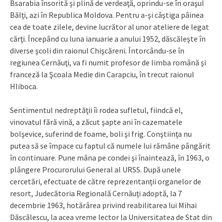
Bsarabia însorită şi plină de verdeaţă, oprindu-se în oraşul
Bălţi, azi în Republica Moldova. Pentru a-şi câştiga pâinea
cea de toate zilele, devine lucrător al unor ateliere de legat
cărţi. Începând cu luna ianuarie a anului 1952, dăscăleşte în
diverse şcoli din raionul Chişcăreni. Întorcându-se în
regiunea Cernăuţi, va fi numit profesor de limba română şi
franceză la Şcoala Medie din Carapciu, în trecut raionul
Hliboca.
Sentimentul nedreptăţii îi rodea sufletul, fiindcă el,
vinovatul fără vină, a zăcut şapte ani în cazematele
bolşevice, suferind de foame, boli şi frig. Conştiinţa nu
putea să se împace cu faptul că numele lui rămâne pângărit
în continuare. Pune mâna pe condei şi înaintează, în 1963, o
plângere Procurorului General al URSS. După unele
cercetări, efectuate de către reprezentanţii organelor de
resort, Judecătoria Regională Cernăuţi adoptă, la 7
decembrie 1963, hotărârea privind reabilitarea lui Mihai
Dăscălescu, la acea vreme lector la Universitatea de Stat din