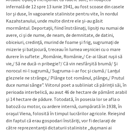
infernală de 12 spre 13 iunie 1941, au fost scoase din casele
lor şi duse, în vagoanele staliniste pentru vite, în nordul
Kazahstanului, unde multe dintre ele şi-au găsit
mormântul. Deportaţii, fiind înstrăinaţi, lipsiţi nu numai de
avere, ci şi de nume, de neam, de demnitate, de datini,
obiceiuri, credinţă, murind de foame şi frig, sugrumaţi de
mizerie şi batjocură, treceau în lumea veşniciei cu o mare
durere în suflete: „Românie, Românie,/ Ce-ai lăsat ruşii să
vie,/ Să ne ducă-n pribegie?/ Că vin nesfârşită brumă/ Şi
norocul ni-l sugrumă,/ Sugruma-i-ar foc şi ciumă./ Lanţul
gleznele ne strânge,/ Plânge tot românul, plânge,/ Prutul
duce numai sânge”. Viitorul poet a subliniat că părinţii săi, în
perioada interbelică, au avut 46 de hectare de pământ arabil
şi 14 hectare de pădure. Totodată, în posesia lor se afla o
batoză cu motor, cu ardere internă, cumpărată în 1938, în
oraşul Viena, folosită în timpul lucrărilor agricole. Reieşind
din faptul că erau gospodari înstăriţi, vor fi declaraţi de
către reprezentanţii dictaturii staliniste „duşmani ai