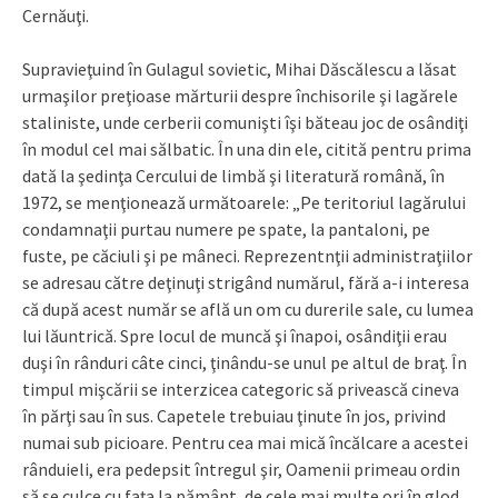
Cernăuţi.
Supravieţuind în Gulagul sovietic, Mihai Dăscălescu a lăsat
urmaşilor preţioase mărturii despre închisorile şi lagărele
staliniste, unde cerberii comunişti îşi băteau joc de osândiţi
în modul cel mai sălbatic. În una din ele, citită pentru prima
dată la şedinţa Cercului de limbă şi literatură română, în
1972, se menţionează următoarele: „Pe teritoriul lagărului
condamnaţii purtau numere pe spate, la pantaloni, pe
fuste, pe căciuli şi pe mâneci. Reprezentnţii administraţiilor
se adresau către deţinuţi strigând numărul, fără a-i interesa
că după acest număr se află un om cu durerile sale, cu lumea
lui lăuntrică. Spre locul de muncă şi înapoi, osândiţii erau
duşi în rânduri câte cinci, ţinându-se unul pe altul de braţ. În
timpul mişcării se interzicea categoric să privească cineva
în părţi sau în sus. Capetele trebuiau ţinute în jos, privind
numai sub picioare. Pentru cea mai mică încălcare a acestei
rânduieli, era pedepsit întregul şir, Oamenii primeau ordin
să se culce cu faţa la pământ, de cele mai multe ori în glod,