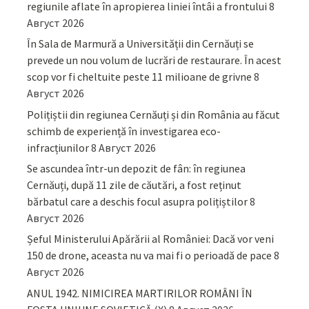
regiunile aflate în apropierea liniei întâi a frontului
8
Август 2026
În Sala de Marmură a Universității din Cernăuți se
prevede un nou volum de lucrări de restaurare. În acest
scop vor fi cheltuite peste 11 milioane de grivne
8
Август 2026
Polițiștii din regiunea Cernăuți și din România au făcut
schimb de experiență în investigarea eco-
infracțiunilor
8 Август 2026
Se ascundea într-un depozit de fân: în regiunea
Cernăuți, după 11 zile de căutări, a fost reținut
bărbatul care a deschis focul asupra polițiștilor
8
Август 2026
Șeful Ministerului Apărării al României: Dacă vor veni
150 de drone, aceasta nu va mai fi o perioadă de pace
8
Август 2026
ANUL 1942. NIMICIREA MARTIRILOR ROMÂNI ÎN