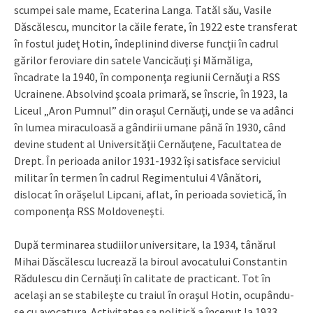
scumpei sale mame, Ecaterina Langa. Tatăl său, Vasile
Dăscălescu, muncitor la căile ferate, în 1922 este transferat
în fostul judeţ Hotin, îndeplinind diverse funcţii în cadrul
gărilor feroviare din satele Vancicăuţi şi Mămăliga,
încadrate la 1940, în componenţa regiunii Cernăuţi a RSS
Ucrainene. Absolvind şcoala primară, se înscrie, în 1923, la
Liceul „Aron Pumnul” din oraşul Cernăuţi, unde se va adânci
în lumea miraculoasă a gândirii umane până în 1930, când
devine student al Universităţii Cernăuţene, Facultatea de
Drept. În perioada anilor 1931-1932 îşi satisface serviciul
militar în termen în cadrul Regimentului 4 Vânători,
dislocat în orăşelul Lipcani, aflat, în perioada sovietică, în
componenţa RSS Moldoveneşti.
După terminarea studiilor universitare, la 1934, tânărul
Mihai Dăscălescu lucrează la biroul avocatului Constantin
Rădulescu din Cernăuţi în calitate de practicant. Tot în
acelaşi an se stabileşte cu traiul în oraşul Hotin, ocupându-
se cu avocatura. Activitatea sa politică a început la 1933,