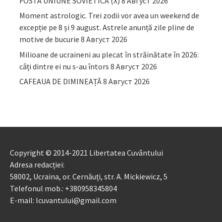
FOSTA UNIUNE SOVIETICĂ (X)
8 Август 2026
Moment astrologic. Trei zodii vor avea un weekend de
excepție pe 8 și 9 august. Astrele anunță zile pline de
motive de bucurie
8 Август 2026
Milioane de ucraineni au plecat în străinătate în 2026:
câți dintre ei nu s-au întors
8 Август 2026
CAFEAUA DE DIMINEAȚĂ
8 Август 2026
Copyright © 2014-2021 Libertatea Cuvântului
Adresa redacției:
58002, Ucraina, or. Cernăuți, str. A. Mickiewicz, 5
Telefonul mob.: +380958345804
E-mail: lcuvantului@gmail.com