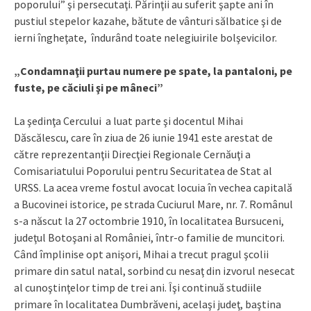
poporului” şi persecutaţi. Părinţii au suferit şapte ani în
pustiul stepelor kazahe, bătute de vânturi sălbatice şi de
ierni îngheţate, îndurând toate nelegiuirile bolşevicilor.
„Condamnaţii purtau numere pe spate, la pantaloni, pe
fuste, pe căciuli şi pe mâneci”
La şedinţa Cercului a luat parte şi docentul Mihai
Dăscălescu, care în ziua de 26 iunie 1941 este arestat de
către reprezentanţii Direcţiei Regionale Cernăuţi a
Comisariatului Poporului pentru Securitatea de Stat al
URSS. La acea vreme fostul avocat locuia în vechea capitală
a Bucovinei istorice, pe strada Cuciurul Mare, nr. 7. Românul
s-a născut la 27 octombrie 1910, în localitatea Bursuceni,
judeţul Botoşani al României, într-o familie de muncitori.
Când împlinise opt anişori, Mihai a trecut pragul şcolii
primare din satul natal, sorbind cu nesaţ din izvorul nesecat
al cunoştinţelor timp de trei ani. Îşi continuă studiile
primare în localitatea Dumbrăveni, acelaşi judeţ, baştina