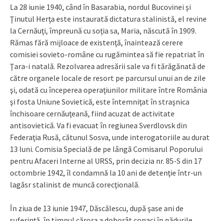
La 28 iunie 1940, când în Basarabia, nordul Bucovinei şi
Ţinutul Herţa este instaurată dictatura stalinistă, el revine
la Cernăuţi, împreună cu soţia sa, Maria, născută în 1909.
Rămas fără mijloace de existenţă, înaintează cerere
comisiei sovieto-române cu rugămintea să fie repatriat în
Ţara-i natală. Rezolvarea adresării sale va fi tărăgănată de
către organele locale de resort pe parcursul unui an de zile
şi, odată cu începerea operaţiunilor militare între România
şi fosta Uniune Sovietică, este întemniţat în straşnica
închisoare cernăuţeană, fiind acuzat de activitate
antisovietică. Va fi evacuat în regiunea Sverdlovsk din
Federaţia Rusă, cătunul Sosva, unde interogatoriile au durat
13 luni. Comisia Specială de pe lângă Comisarul Poporului
pentru Afaceri Interne al URSS, prin decizia nr. 85-S din 17
octombrie 1942, îl condamnă la 10 ani de detenţie într-un
lagăsr stalinist de muncă corecţională.
În ziua de 13 iunie 1947, Dăscălescu, după şase ani de
suferinţă, în timpul cărora a doborât copaci în pădurile