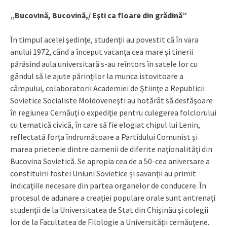
„Bucovină, Bucovină,/ Eşti ca floare din grădină”
În timpul acelei şedinţe, studenţii au povestit că în vara
anului 1972, când a început vacanţa cea mare şi tinerii
părăsind aula universitară s-au reîntors în satele lor cu
gândul să le ajute părinţilor la munca istovitoare a
câmpului, colaboratorii Academiei de Ştiinţe a Republicii
Sovietice Socialiste Moldoveneşti au hotărât să desfăşoare
în regiunea Cernăuţi o expediţie pentru culegerea folclorului
cu tematică civică, în care să fie elogiat chipul lui Lenin,
reflectată forţa îndrumătoare a Partidului Comunist şi
marea prietenie dintre oamenii de diferite naţionalităţi din
Bucovina Sovietică. Se apropia cea de a 50-cea aniversare a
constituirii fostei Uniuni Sovietice şi savanţii au primit
indicaţiile necesare din partea organelor de conducere. În
procesul de adunare a creaţiei populare orale sunt antrenaţi
studenţii de la Universitatea de Stat din Chişinău şi colegii
lor de la Facultatea de Filologie a Universităţii cernăuţene.