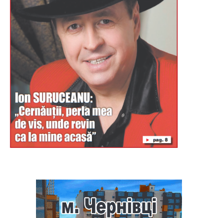
Буковина