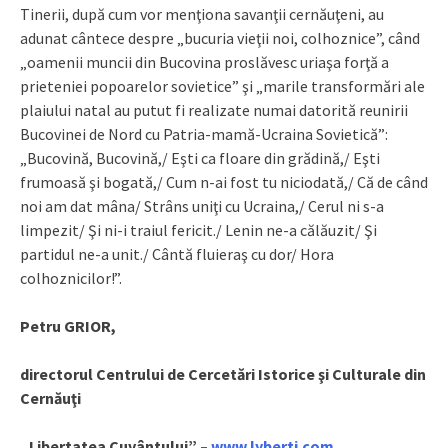
Tinerii, după cum vor menţiona savanţii cernăuţeni, au
adunat cântece despre „bucuria vieţii noi, colhoznice”, când
„oamenii muncii din Bucovina proslăvesc uriaşa forţă a
prieteniei popoarelor sovietice” şi „marile transformări ale
plaiului natal au putut fi realizate numai datorită reunirii
Bucovinei de Nord cu Patria-mamă-Ucraina Sovietică”:
„Bucovină, Bucovină,/ Eşti ca floare din grădină,/ Eşti
frumoasă şi bogată,/ Cum n-ai fost tu niciodată,/ Că de când
noi am dat mâna/ Strâns uniţi cu Ucraina,/ Cerul ni s-a
limpezit/ Şi ni-i traiul fericit./ Lenin ne-a călăuzit/ Şi
partidul ne-a unit./ Cântă fluieraş cu dor/ Hora
colhoznicilor!”.
Petru GRIOR,
directorul Centrului de Cercetări Istorice şi Culturale din
Cernăuţi
„Libertatea Cuvântului” –
www.lyberti.com