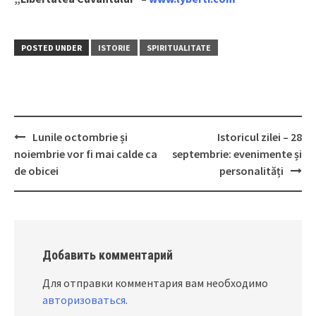
POSTED UNDER
ISTORIE
SPIRITUALITATE
Lunile octombrie și
Istoricul zilei – 28
Post
noiembrie vor fi mai calde ca
septembrie: evenimente și
navigation
de obicei
personalități
Добавить комментарий
Для отправки комментария вам необходимо
авторизоваться
.