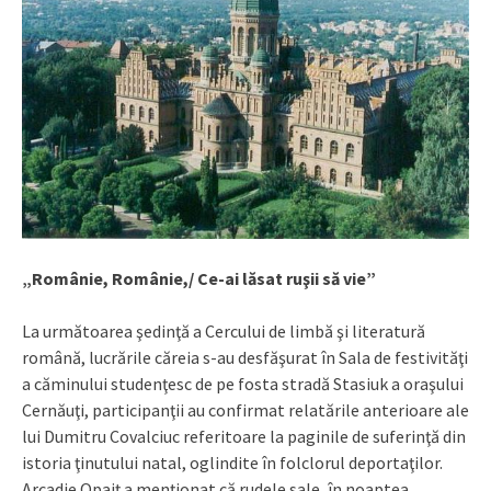
„Românie, Românie,/ Ce-ai lăsat ruşii să vie”
La următoarea şedinţă a Cercului de limbă şi literatură
română, lucrările căreia s-au desfăşurat în Sala de festivităţi
a căminului studenţesc de pe fosta stradă Stasiuk a oraşului
Cernăuţi, participanţii au confirmat relatările anterioare ale
lui Dumitru Covalciuc referitoare la paginile de suferinţă din
istoria ţinutului natal, oglindite în folclorul deportaţilor.
Arcadie Opaiţ a menţionat că rudele sale, în noaptea