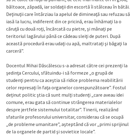
băltoace, zăpadă, iar soldaţii din escortă îi stâlceau în bătăi.
Deţinuţii care întârziau la apelul de dimineaţă sau refuzau să
iasă la lucru, indiferent din ce pricină, erau înhămaţi la o
căruţă cu două roţi, încărcată cu pietre, şi mânaţi pe
teritoriul lagărului până ce cădeau sleiţi de puteri. După
această procedură erau udaţi cu apă, maltrataţi şi băgaţi la
carceră”.
Docentul Mihai Dăscălescu s-a adresat către cei prezenţi la
şedinţa Cercului, sfătuindu-i să formeze „o grupă de
studenţi pentru ca aceştia să ridice problema reabilitării
celor represaţi în faţa organelor corespunzătoare”. Fostul
deţinut politic ştia că sunt mulţi studenţi „care aveau idei
comune, erau gata să continue strângerea materialelor
despre jertfele sistemului totalitar”. Tinerii, realizând
sfaturile profesorului universitar, considerau că se ocupă
„de probleme umanitare”, aşteptând că vor „primi sprijinul
de la organele de partid şi sovietice locale”.