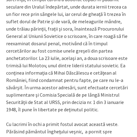
seculare din Uralul îndepărtat, unde durata iernii trecea ca
un fior rece prin sângele lui, iar cerul de gheaţă îi trezea în
suflet dorul de Patrie şi de vară, de meleagurile mândre,
unde trăiau părinţii, fraţii şi sora, înaintează Procurorului
General al Uniunii Sovietice o scrisoare, în care roagă să fie
reexaminat dosarul penal, motivând că în timpul
cercetărilor au fost comise unele greşeli din partea
anchetatorilor. La 23 iulie, acelaşi an, a doua scrisoare este
trimisă lui Molotov, unul dintre liderii statului sovietic. Ea
conţinea informaţia că Mihai Dăscălescu e cetăţean al
României, fiind condamnat pentru fapte, pe care nu le-a
săvârşit. În urma acestor adresări, sunt efectuate cercetări
suplimentare şi Comisia Specială de pe lângă Ministrul
Securităţii de Stat al URSS, prin decizia nr. 1 din 3 ianuarie
1948, îl pune în libertate pe deţinutul politic.
Cu lacrimi în ochi a primit fostul avocat această veste.
Părăsind pământul îngheţului veşnic, a pornit spre