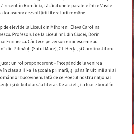
ată recent în România, făcând unele paralele între Vasile
a lor asupra dezvoltării literaturii române.
de elevi de la Liceul din Mihoreni. Eleva Carolina
scu. Profesorul de la Liceul nr.1 din Ciudei, Dorin
Mihai Eminescu. Cântece pe versuri eminesciene au
” din Pilipăuți (Satul Mare), CT Herța, și Carolina Jitaru.
 jucat un rol preponderent – începând de la venirea
 în clasa a III-a la școala primară, și până în ultimii ani ai
a românilor bucovineni. Iată de ce Poetul nostru național
ței și debutului său literar. De aici el și-a luat zborul în