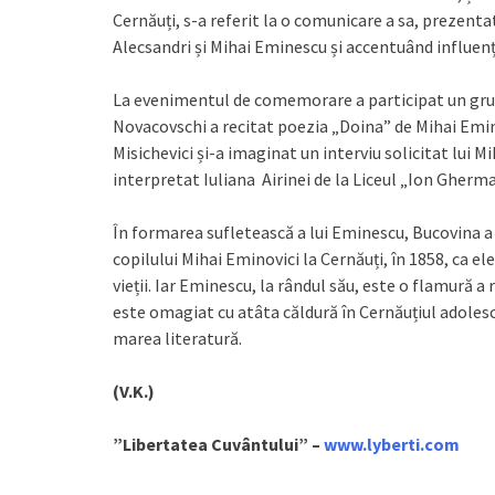
Cernăuți, s-a referit la o comunicare a sa, prezent
Alecsandri și Mihai Eminescu și accentuând influenț
La evenimentul de comemorare a participat un grup 
Novacovschi a recitat poezia „Doina” de Mihai Emine
Misichevici și-a imaginat un interviu solicitat lui 
interpretat Iuliana Airinei de la Liceul „Ion Gherman
În formarea sufletească a lui Eminescu, Bucovina a
copilului Mihai Eminovici la Cernăuți, în 1858, ca elev
vieții. Iar Eminescu, la rândul său, este o flamură 
este omagiat cu atâta căldură în Cernăuțiul adolescen
marea literatură.
(V.K.)
”Libertatea Cuvântului” –
www.lyberti.com