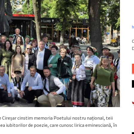
h
C
D
e Cireșar cinstim memoria Poetului nostru național, teii
ea iubitorilor de poezie, care cunosc lirica eminesciană, în