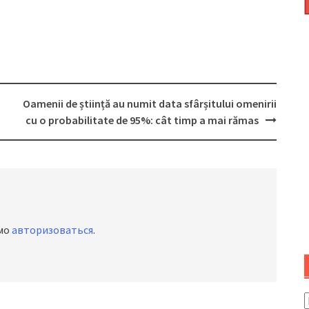
Oamenii de știință au numit data sfârșitului omenirii
cu o probabilitate de 95%: cât timp a mai rămas
имо
авторизоваться
.