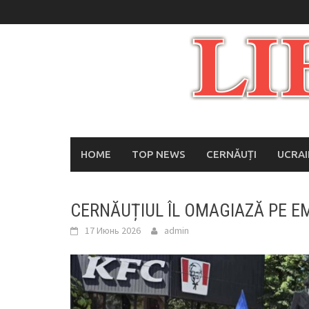
Skip
to
content
HOME
TOP NEWS
CERNĂUȚI
UCRA
CERNĂUȚIUL ÎL OMAGIAZĂ PE EM
17 Июнь 2026
admin