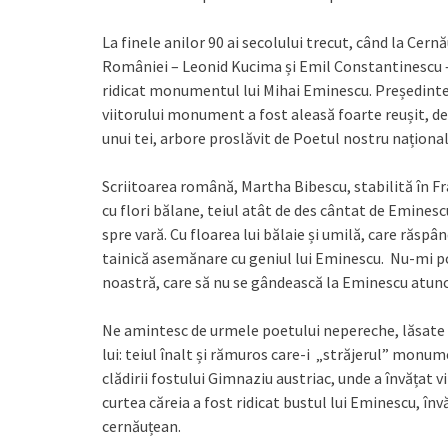
La finele anilor 90 ai secolului trecut, când la Cernău
României – Leonid Kucima și Emil Constantinescu – 
ridicat monumentul lui Mihai Eminescu. Președinte
viitorului monument a fost aleasă foarte reușit, de
unui tei, arbore proslăvit de Poetul nostru național
Scriitoarea română, Martha Bibescu, stabilită în F
cu flori bălane, teiul atât de des cântat de Eminesc
spre vară. Cu floarea lui bălaie și umilă, care răsp
tainică asemănare cu geniul lui Eminescu. Nu-mi pot
noastră, care să nu se gândească la Eminescu atunci 
Ne amintesc de urmele poetului nepereche, lăsate la 
lui: teiul înalt și rămuros care-i „străjerul” monume
clădirii fostului Gimnaziu austriac, unde a învățat v
curtea căreia a fost ridicat bustul lui Eminescu, în
cernăuțean.