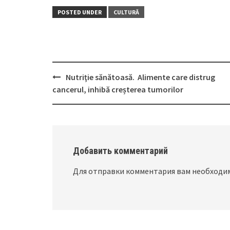
POSTED UNDER
CULTURĂ
Nutriţie sănătoasă. Alimente care distrug
Post
cancerul, inhibă creșterea tumorilor
navigation
Добавить комментарий
Для отправки комментария вам необход