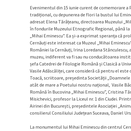
Evenimentul din 15 iunie curent de comemorare a P
tradițional, cu depunerea de flori la bustul lui Emi
adresat Elena Tărâțeanu, directoarea Muzeului „M
în fondurile Muzeului Etnografic Regional, până la
„Mihai Eminescu”. Ea și-a exprimat speranța că pro
Cernăuți este interesat ca Muzeul „Mihai Eminescu”
României la Cernăuți, Irina Loredana Stănculescu, a
muzeu, indiferent va fi sau nu conducătoarea institu
șefa Catedrei de Filologie Română și Clasică a Univ
Vasile Adăscăliței, care consideră că pentru el este
Toacă, scriitoare, președinta Societății „Doamnele
atât de mare a Poetului nostru național, Vasile Bâc
Română în Bucovina „Mihai Eminescu”, Cristina Tăr
Misichevici, profesor la Liceul nr. 1 din Ciudei. Pri
Airinei din București, președintele Asociației „Anim
consilierul Consiliului Județean Suceava, Daniel Urs
La monumentul lui Mihai Eminescu din centrul Cern