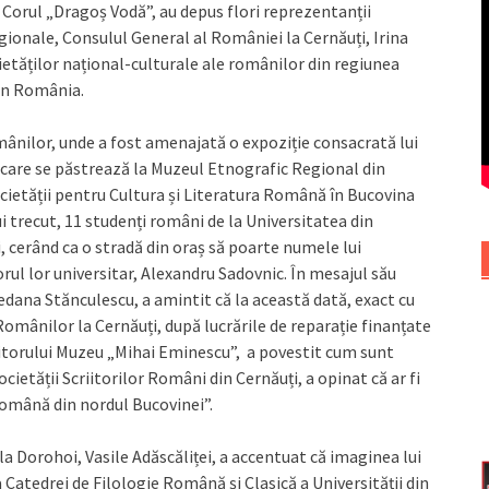
 Corul „Dragoș Vodă”, au depus flori reprezentanții
egionale, Consulul General al României la Cernăuți, Irina
cietăților național-culturale ale românilor din regiunea
din România.
ânilor, unde a fost amenajată o expoziție consacrată lui
 care se păstrează la Muzeul Etnografic Regional din
ocietății pentru Cultura și Literatura Română în Bucovina
ui trecut, 11 studenți români de la Universitatea din
i, cerând ca o stradă din oraș să poarte numele lui
ul lor universitar, Alexandru Sadovnic. În mesajul său
edana Stănculescu, a amintit că la această dată, exact cu
 Românilor la Cernăuți, după lucrările de reparație finanțate
iitorului Muzeu „Mihai Eminescu”, a povestit cum sunt
etății Scriitorilor Români din Cernăuți, a opinat că ar fi
română din nordul Bucovinei”.
 la Dorohoi, Vasile Adăscăliței, a accentuat că imaginea lui
 Catedrei de Filologie Română și Clasică a Universității din