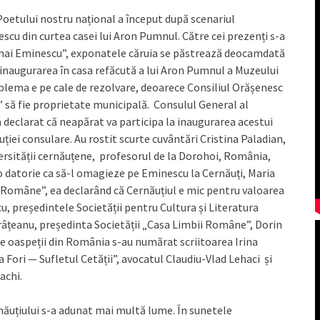
oetului nostru național a început după scenariul
nescu din curtea casei lui Aron Pumnul. Către cei prezenți s-a
ihai Eminescu”, exponatele căruia se păstrează deocamdată
 inaugurarea în casa refăcută a lui Aron Pumnul a Muzeului
blema e pe cale de rezolvare, deoarece Consiliul Orășenesc
 să fie proprietate municipală. Consulul General al
 declarat că neapărat va participa la inaugurarea acestui
ției consulare. Au rostit scurte cuvântări Cristina Paladian,
ersității cernăuțene, profesorul de la Dorohoi, România,
 o datorie ca să-l omagieze pe Eminescu la Cernăuți, Maria
 Române”, ea declarând că Cernăuțiul e mic pentru valoarea
u, președintele Societății pentru Cultura și Literatura
âțeanu, președinta Societății „Casa Limbii Române”, Dorin
ntre oaspeții din România s-au numărat scriitoarea Irina
a Fori — Sufletul Cetății”, avocatul Claudiu-Vlad Lehaci și
achi.
ăuțiului s-a adunat mai multă lume. În sunetele