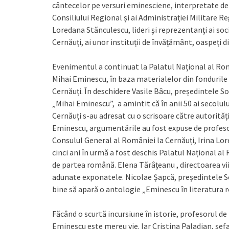
cântecelor pe versuri eminesciene, interpretate de
Consiliului Regional și ai Administrației Militare R
Loredana Stănculescu, lideri și reprezentanți ai so
Cernăuți, ai unor instituții de învățământ, oaspeți 
Evenimentul a continuat la Palatul Național al Rom
Mihai Eminescu, în baza materialelor din fondurile
Cernăuți. În deschidere Vasile Bâcu, președintele S
„Mihai Eminescu”, a amintit că în anii 50 ai secolul
Cernăuți s-au adresat cu o scrisoare către autorităț
Eminescu, argumentările au fost expuse de profesor
Consulul General al României la Cernăuți, Irina Lor
cinci ani în urmă a fost deschis Palatul Național al
de partea română. Elena Tărâțeanu , directoarea v
adunate exponatele. Nicolae Șapcă, președintele Soci
bine să apară o antologie „Eminescu în literatura 
Făcând o scurtă incursiune în istorie, profesorul de
Eminescu este mereu vie. Iar Cristina Paladian, șefa