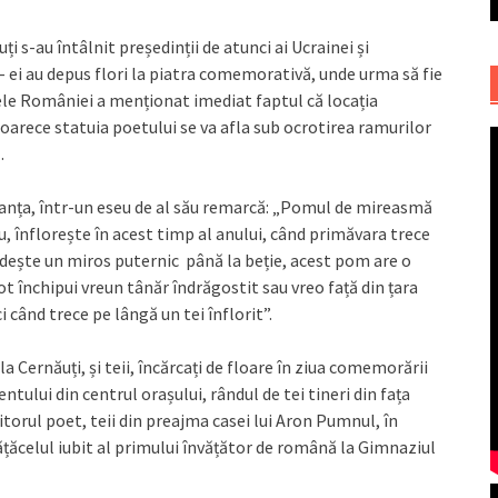
ți s-au întâlnit președinții de atunci ai Ucrainei și
ei au depus flori la piatra comemorativă, unde urma să fie
le României a menționat imediat faptul că locația
oarece statuia poetului se va afla sub ocrotirea ramurilor
.
ranța, într-un eseu de al său remarcă: „Pomul de mireasmă
u, înflorește în acest timp al anului, când primăvara trece
ândește un miros puternic până la beție, acest pom are o
 închipui vreun tânăr îndrăgostit sau vreo față din țara
când trece pe lângă un tei înflorit”.
Cernăuți, și teii, încărcați de floare în ziua comemorării
ntului din centrul orașului, rândul de tei tineri din fața
iitorul poet, teii din preajma casei lui Aron Pumnul, în
vățăcelul iubit al primului învățător de română la Gimnaziul