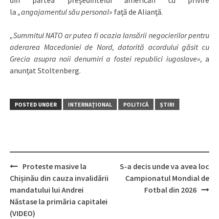
din partea preşedintelui american cu privire
la
„angajamentul său personal»
faţă de Alianţă.
„Summitul NATO ar putea fi ocazia lansării negocierilor pentru
aderarea Macedoniei de Nord, datorită acordului găsit cu
Grecia asupra noii denumiri a fostei republici iugoslave»,
a
anunţat Stoltenberg.
POSTED UNDER
INTERNAŢIONAL
POLITICĂ
ȘTIRI
Proteste masive la
S-a decis unde va avea loc
Post
Chișinău din cauza invalidării
Campionatul Mondial de
navigation
mandatului lui Andrei
Fotbal din 2026
Năstase la primăria capitalei
(VIDEO)