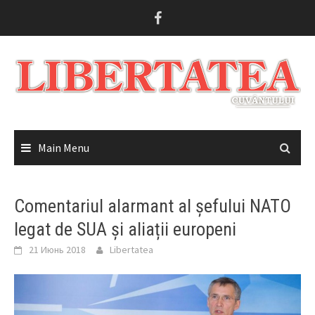
Skip
to
content
Main Menu
Comentariul alarmant al șefului NATO
legat de SUA și aliații europeni
21 Июнь 2018
Libertatea