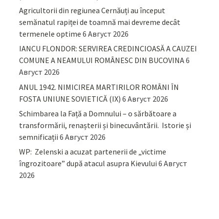
Agricultorii din regiunea Cernăuți au început
semănatul rapiței de toamnă mai devreme decât
termenele optime
6 Август 2026
IANCU FLONDOR: SERVIREA CREDINCIOASĂ A CAUZEI
COMUNE A NEAMULUI ROMÂNESC DIN BUCOVINA
6
Август 2026
ANUL 1942. NIMICIREA MARTIRILOR ROMÂNI ÎN
FOSTA UNIUNE SOVIETICĂ (IX)
6 Август 2026
Schimbarea la Față a Domnului – o sărbătoare a
transformării, renașterii și binecuvântării. Istorie și
semnificații
6 Август 2026
WP: Zelenski a acuzat partenerii de „victime
îngrozitoare” după atacul asupra Kievului
6 Август
2026