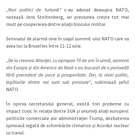
„Nori politici de furtună”
s-au adunat deasupra NATO,
notează Jens Stoltenberg, iar presiunea crește tot mai
mult pe cooperarea dintre aliații blocului militar.
Semnalul de alarmă vine în siajul summit-ului NATO care va
avea loc la Bruxelles între 11-12 iulie.
„De la crearea Alianței, cu apropae 70 de ani în urmă, oamenii
din Europa și din America de Nord s-au bucurat de o perioadă
fără precedent de pace și prosperitate. Dar, la nivel politic,
legăturile dintre noi sunt sub presiune”
, subliniază șeful
NATO.
În opinia secretarului general, există trei probeme cu
impact toxic în relația dintre SUA și anumiți aliați europeni:
politicile comerciale ale administrației Trump, dezbaterea
spinoasă legată de schimbările climatice și Acordul nuclear
cu Iranul.