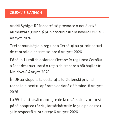
СВЕЖИЕ ЗАПИСИ
Andrii Sybiga: RF încearcă să provoace o nouă criză
alimentară globală prin atacuri asupra navelor civile
6
Август 2026
Trei comunități din regiunea Cernăuți au primit seturi
de centrale electrice solare
6 Август 2026
Până la 14 mii de dolari de fiecare: în regiunea Cernăuți
a fost destructurată o rețea de trecere a bărbaților în
Moldova
6 Август 2026
În UE au răspuns la declarația lui Zelenski privind
rachetele pentru apărarea aeriană a Ucrainei
6 Август
2026
La 99 de ani ai săi muncește de la revărsatul zorilor și
până noaptea târziu, iar sărbătorile le știe pe de rost
și le respectă cu strictețe
6 Август 2026