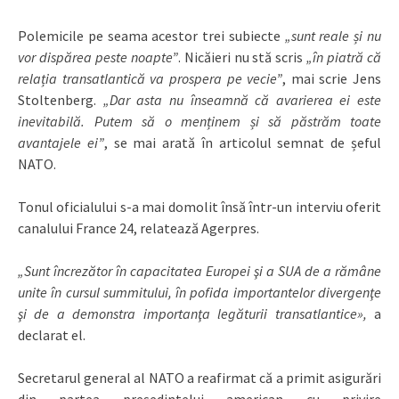
Polemicile pe seama acestor trei subiecte
„sunt reale și nu
vor dispărea peste noapte”
. Nicăieri nu stă scris
„în piatră că
relația transatlantică va prospera pe vecie”
, mai scrie Jens
Stoltenberg.
„Dar asta nu înseamnă că avarierea ei este
inevitabilă. Putem să o menținem și să păstrăm toate
avantajele ei”
, se mai arată în articolul semnat de șeful
NATO.
Tonul oficialului s-a mai domolit însă într-un interviu oferit
canalului France 24, relatează Agerpres.
„Sunt încrezător în capacitatea Europei şi a SUA de a rămâne
unite în cursul summitului, în pofida importantelor divergenţe
şi de a demonstra importanţa legăturii transatlantice»,
a
declarat el.
Secretarul general al NATO a reafirmat că a primit asigurări