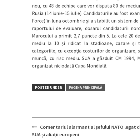
nou, cu 48 de echipe care vor disputa 80 de meciur
Rusia (14 iunie-15 iulie). Candidaturile au fost ex
Force) în luna octombrie şi a stabilit un sistem d
raportului de evaluare, dosarul candidaturii no
Marocului a primit 2,7 puncte din 5. La cele 20 de
mediu la 10 şi ridicat la stadioane, cazare şi
categoriile, cu excepţia costurilor de organizare,
muncă, cu risc mediu. SUA a găzduit CM 1994, Me
organizat niciodată Cupa Mondială.
POSTED UNDER
PAGINA PRINCIPALĂ
Comentariul alarmant al șefului NATO legat d
Post
SUA și aliații europeni