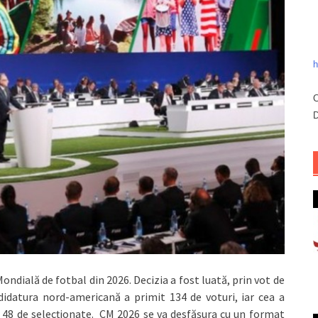
h
C
D
ndială de fotbal din 2026. Decizia a fost luată, prin vot de
ndidatura nord-americană a primit 134 de voturi, iar cea a
cu 48 de selecţionate. CM 2026 se va desfăşura cu un format