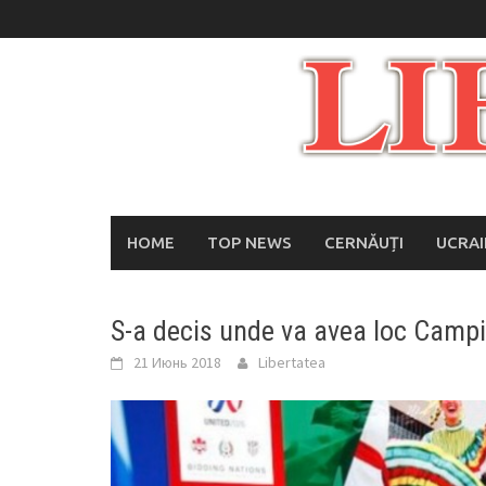
Skip
to
content
HOME
TOP NEWS
CERNĂUȚI
UCRA
S-a decis unde va avea loc Campi
21 Июнь 2018
Libertatea