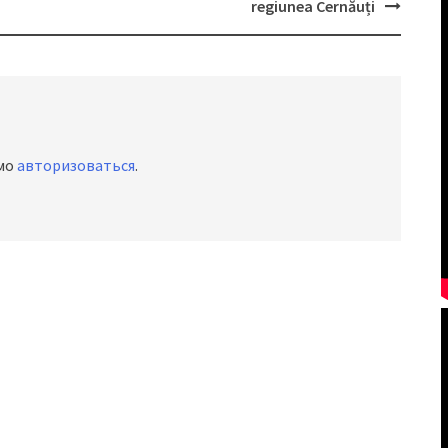
regiunea Cernăuți
имо
авторизоваться
.