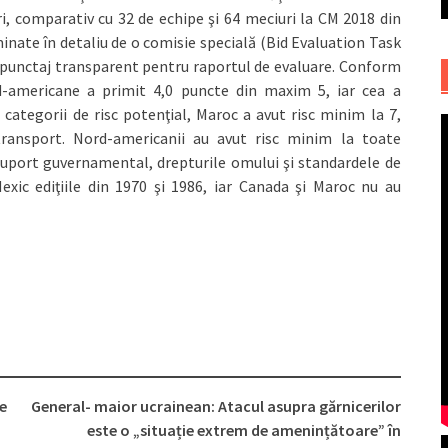
i, comparativ cu 32 de echipe şi 64 meciuri la CM 2018 din
aminate în detaliu de o comisie specială (Bid Evaluation Task
e punctaj transparent pentru raportul de evaluare. Conform
rd-americane a primit 4,0 puncte din maxim 5, iar cea a
 categorii de risc potenţial, Maroc a avut risc minim la 7,
 transport. Nord-americanii au avut risc minim la toate
 suport guvernamental, drepturile omului şi standardele de
xic ediţiile din 1970 şi 1986, iar Canada şi Maroc nu au
e
General- maior ucrainean: Atacul asupra gărnicerilor
este o „situație extrem de amenințătoare” în