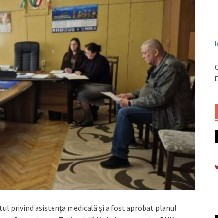
h
C
D
tul privind asistența medicală și a fost aprobat planul