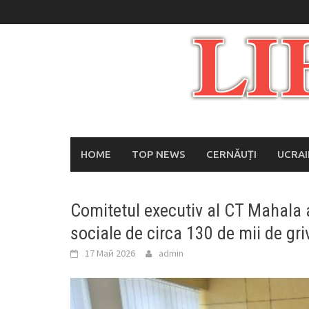
Skip
to
content
HOME
TOP NEWS
CERNĂUȚI
UCRA
Comitetul executiv al CT Mahala a
sociale de circa 130 de mii de gri
17 Май 2026
admin