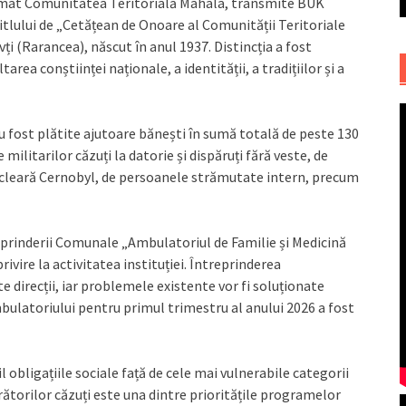
ormat Comunitatea Teritorială Mahala, transmite BUK
titlului de „Cetățean de Onoare al Comunității Teritoriale
vți (Rarancea), născut în anul 1937. Distincția a fost
rea conștiinței naționale, a identității, a tradițiilor și a
u fost plătite ajutoare bănești în sumă totală de peste 130
ilitarilor căzuți la datorie și dispăruți fără veste, de
a Nucleară Cernobyl, de persoanele strămutate intern, precum
treprinderii Comunale „Ambulatoriul de Familie și Medicină
ivire la activitatea instituției. Întreprinderea
 direcții, iar problemele existente vor fi soluționate
mbulatoriului pentru primul trimestru al anului 2026 a fost
bligațiile sociale față de cele mai vulnerabile categorii
rătorilor căzuți este una dintre prioritățile programelor