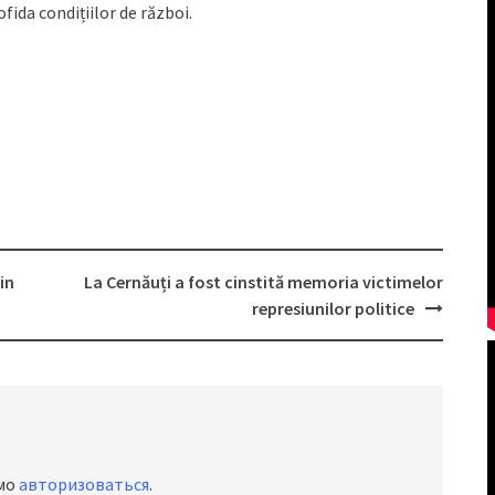
ida condițiilor de război.
in
La Cernăuți a fost cinstită memoria victimelor
represiunilor politice
имо
авторизоваться
.