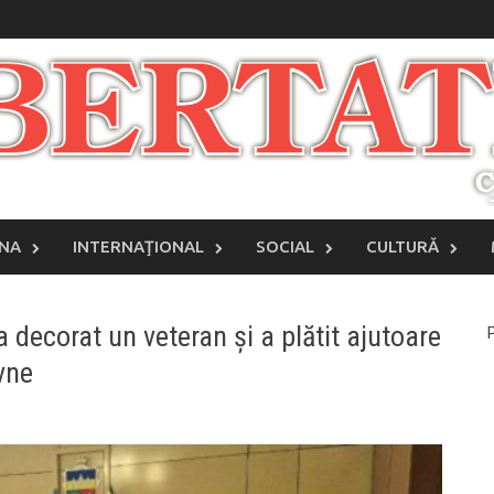
INA
INTERNAŢIONAL
SOCIAL
CULTURĂ
 decorat un veteran și a plătit ajutoare
P
vne