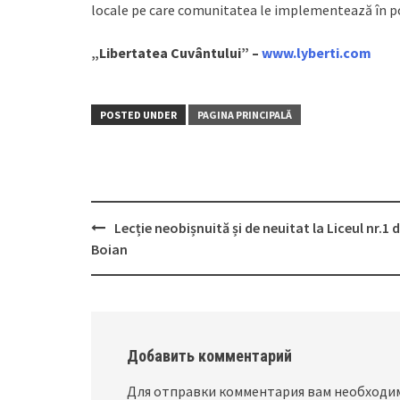
locale pe care comunitatea le implementează în pof
„Libertatea Cuvântului” –
www.lyberti.com
POSTED UNDER
PAGINA PRINCIPALĂ
Lecție neobișnuită și de neuitat la Liceul nr.1 d
Post
Boian
navigation
Добавить комментарий
Для отправки комментария вам необход