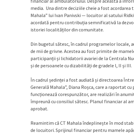
financiar al ambulatoriului. Despre aceasta a inf
media. Una dintre deciziile cheie a fost acordarea 
Mahala” lui Ivan Panivski — locuitor al satului Ridki
acordată pentru contribuția semnificativă la dezvolta
istoriei localităților din comunitate.
Din bugetul sătesc, în cadrul programelor locale, a
de mii de grivne. Acestea au fost primite de mamele m
participanții și lichidatorii avariei de la Central
și de persoanele cu dizabilități de gradele I, II și III.
În cadrul ședinței a fost audiată și directoarea În
Generală Mahala”, Diana Roșca, care a raportat cu pr
funcționează corespunzător, are realizări în anumite
împreună cu consiliul sătesc. Planul financiar al a
aprobat.
Reamintim că CT Mahala îndeplinește în mod stabil o
de locuitori. Sprijinul financiar pentru mamele apă