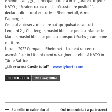
Rheinmetall”, grija principală constă în asigurarea forțelor
NATO și Ucrainei cu cea mai bună susținere posibilă”, a
declarat directorul executiv al Rheinmetall, Armin
Papperger.
Centrul va deservi obuziere autopropulsate, tancuri
Leopard 2 și Challenger, mașini blindate pentru infanterie
Marder, mașini blindate pentru transport Fuchs și camioane
militare.
În iunie 2022 Compania Rheinmetall a creat un centru
asemănător în Lituania pentru susținerea tehnică NATO în
Țările Baltice.
„Libertatea Cuvântului” –
www.lyberti.com
POSTED UNDER
INTERNAŢIONAL
3 aprilie în calendarul
Oul încondeiat a patruzeci