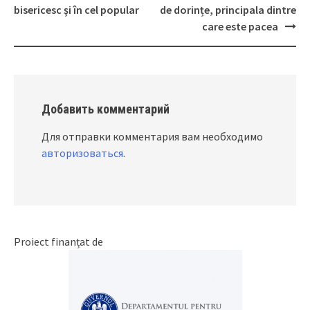
Post
bisericesc şi în cel popular
de dorințe, principala dintre
navigation
care este pacea
Добавить комментарий
Для отправки комментария вам необходимо
авторизоваться
.
Proiect finanțat de