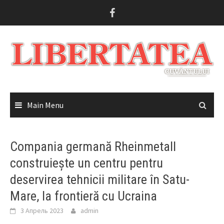
Skip
to
content
Main Menu
Compania germană Rheinmetall
construiește un centru pentru
deservirea tehnicii militare în Satu-
Mare, la frontieră cu Ucraina
3 Апрель 2023
admin