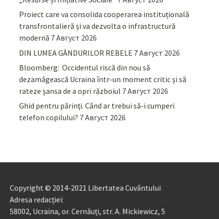
Proiect care va consolida cooperarea instituțională
transfrontalieră și va dezvolta o infrastructură
modernă
7 Август 2026
DIN LUMEA GÂNDURILOR REBELE
7 Август 2026
Bloomberg: Occidentul riscă din nou să
dezamăgească Ucraina într-un moment critic și să
rateze șansa de a opri războiul
7 Август 2026
Ghid pentru părinţi. Când ar trebui să-i cumperi
telefon copilului?
7 Август 2026
Copyright © 2014-2021 Libertatea Cuvântului
Adresa redacției:
58002, Ucraina, or. Cernăuți, str. A. Mickiewicz, 5