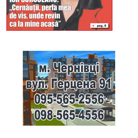
Буковина