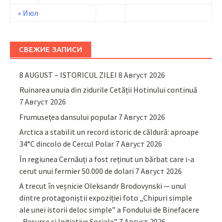
« Июл
СВЕЖИЕ ЗАПИСИ
8 AUGUST – ISTORICUL ZILEI
8 Август 2026
Ruinarea unuia din zidurile Cetății Hotinului continuă
7 Август 2026
Frumusețea dansului popular
7 Август 2026
Arctica a stabilit un record istoric de căldură: aproape
34°C dincolo de Cercul Polar
7 Август 2026
În regiunea Cernăuți a fost reținut un bărbat care i-a
cerut unui fermier 50.000 de dolari
7 Август 2026
A trecut în veșnicie Oleksandr Brodovynski — unul
dintre protagoniștii expoziției foto „Chipuri simple
ale unei istorii deloc simple” a Fondului de Binefacere
„Resurse și Inițiative Sociale”
7 Август 2026