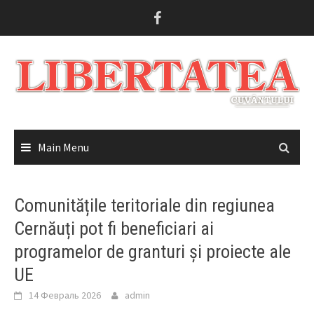
Skip
to
content
Main Menu
Comunitățile teritoriale din regiunea
Cernăuți pot fi beneficiari ai
programelor de granturi și proiecte ale
UE
14 Февраль 2026
admin