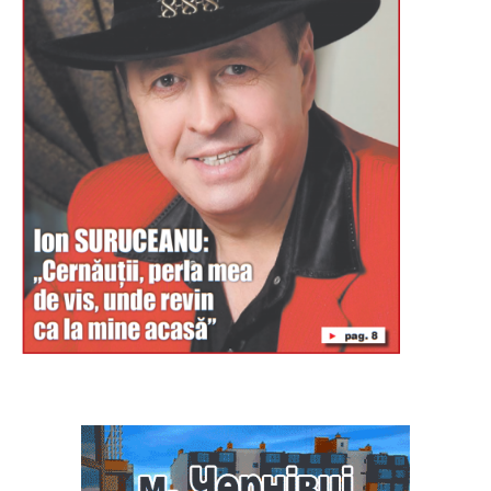
Буковина