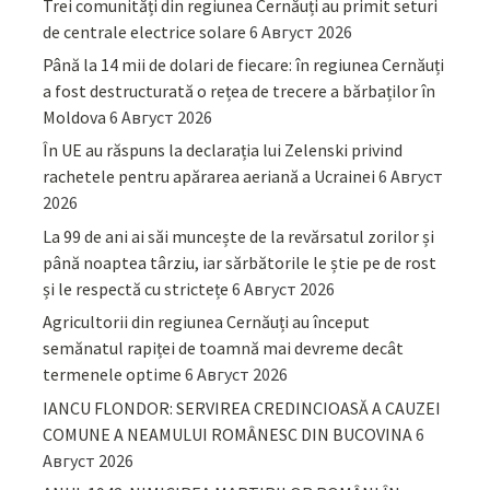
Trei comunități din regiunea Cernăuți au primit seturi
de centrale electrice solare
6 Август 2026
Până la 14 mii de dolari de fiecare: în regiunea Cernăuți
a fost destructurată o rețea de trecere a bărbaților în
Moldova
6 Август 2026
În UE au răspuns la declarația lui Zelenski privind
rachetele pentru apărarea aeriană a Ucrainei
6 Август
2026
La 99 de ani ai săi muncește de la revărsatul zorilor și
până noaptea târziu, iar sărbătorile le știe pe de rost
și le respectă cu strictețe
6 Август 2026
Agricultorii din regiunea Cernăuți au început
semănatul rapiței de toamnă mai devreme decât
termenele optime
6 Август 2026
IANCU FLONDOR: SERVIREA CREDINCIOASĂ A CAUZEI
COMUNE A NEAMULUI ROMÂNESC DIN BUCOVINA
6
Август 2026