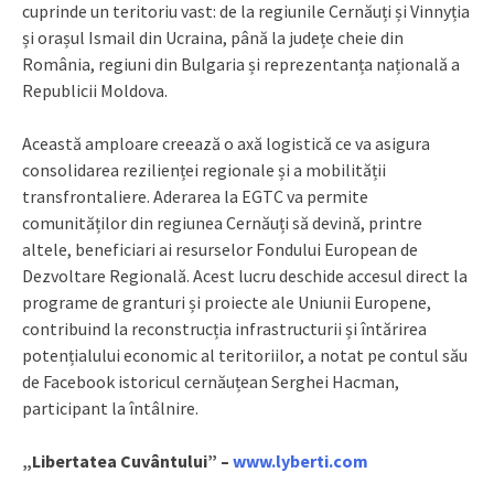
cuprinde un teritoriu vast: de la regiunile Cernăuți și Vinnyția
și orașul Ismail din Ucraina, până la județe cheie din
România, regiuni din Bulgaria și reprezentanța națională a
Republicii Moldova.
Această amploare creează o axă logistică ce va asigura
consolidarea rezilienței regionale și a mobilității
transfrontaliere. Aderarea la EGTC va permite
comunităților din regiunea Cernăuți să devină, printre
altele, beneficiari ai resurselor Fondului European de
Dezvoltare Regională. Acest lucru deschide accesul direct la
programe de granturi și proiecte ale Uniunii Europene,
contribuind la reconstrucția infrastructurii și întărirea
potențialului economic al teritoriilor, a notat pe contul său
de Facebook istoricul cernăuțean Serghei Hacman,
participant la întâlnire.
„Libertatea Cuvântului” –
www.lyberti.com