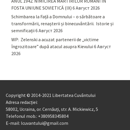
ANUL 1942. NIMICIREA MARTIRILOR ROMÂNI ÎN
FOSTA UNIUNE SOVIETICĂ (IX)
6 Август 2026
Schimbarea la Față a Domnului – o sărbătoare a
transformării, renașterii și binecuvântării. Istorie și
semnificații
6 Август 2026
WP: Zelenski a acuzat partenerii de „victime
îngrozitoare” după atacul asupra Kievului
6 Август
2026
Copyright © 2014-2021 Libertatea Cuvântului
Adresa redacției:
58002, Ucraina, or. Cernăuți, str. A. Mickiewicz, 5
Telefonul mob.: +380958345804
E-mail: lcuvantului@gmail.com