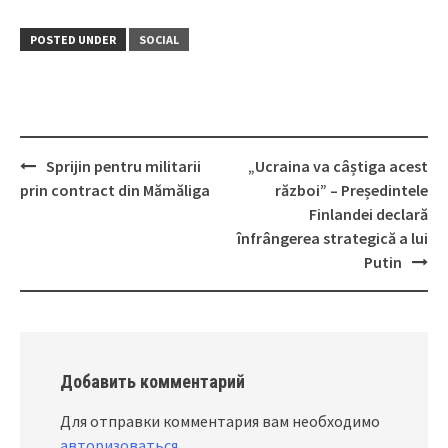
POSTED UNDER
SOCIAL
Sprijin pentru militarii
„Ucraina va câștiga acest
Post
prin contract din Mămăliga
război” – Președintele
navigation
Finlandei declară
înfrângerea strategică a lui
Putin
Добавить комментарий
Для отправки комментария вам необходимо
авторизоваться
.