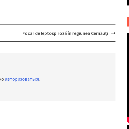
Focar de leptospiroză în regiunea Cernăuţi
имо
авторизоваться
.