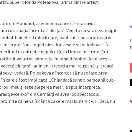
rkiv. Super blonda Poleakova, prima dintre artiștii
torii din Mariupol, asemenea concerte n-au avut
h
ătură cu situația încordată din țară. Vedeta nu şi-a dezamăgit
himbat hainele strălucitoare, publicul fiind sur­prins și de
C
e interpretă în timpul pieselor vesele și melodioase. În
D
merit într-o situație neplăcută, în tim­pul interpretării
a stârnit valuri de admirație în rândul fanilor. Anul acesta
etă din țară, iar în anii trecuți a mai reușit să-şi treacă
i sexy“ vedetă. Poleakova a încercat să nu se lase prea
n care a fost implicată. „Chiar dacă sunt o persoană pub­­
orpul meu și este alegerea mea“, a spus interpreta.
Taras Șev­cenko” din Cernăuţi va avea loc spectacolul
ro­mite că ne va încânta cu cele mai bune hit-uri. Deci, nu