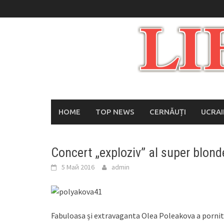
Skip
to
content
HOME
TOP NEWS
CERNĂUȚI
UCRA
Concert „exploziv” al super blond
5 Май 2016
admin
Fabuloasa și extravaganta Olea Poleakova a pornit 