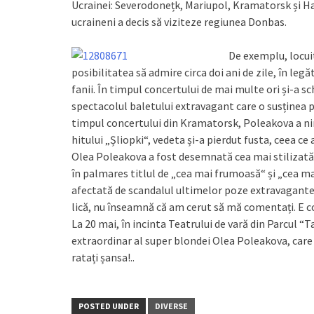
Ucrainei: Severodonețk, Mariupol, Kra­matorsk și Ha
ucraineni a decis să viziteze regiunea Donbas.
De exemplu, locui
posibilitatea să admire circa doi ani de zile, în leg
fanii. În timpul concertului de mai multe ori și-a sc
spectacolul ba­letului extravagant care o susținea p
timpul concertului din Kra­matorsk, Po­le­akova a ni
hitului „Șliopki“, vedeta și-a pierdut fusta, ceea ce 
Olea Poleakova a fost desemnată cea mai stilizată ved
în palmares titlul de „cea mai fru­moasă“ și „cea ma
afectată de scandalul ultimelor poze extravagante î
lică, nu înseamnă că am cerut să mă comentați. E c
La 20 mai, în incinta Teatrului de vară din Parcul “
extraordinar al super blondei Olea Poleakova, care p
ratați șansa!..
POSTED UNDER
DIVERSE