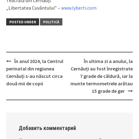
Teatrală din Cernăuți.
„Libertatea Cuvântului” –
www.lyberti.com
POSTED UNDER
POLITICĂ
În anul 2024, la Centrul
În ultima zi a anului, la
Post
perinatal din regiunea
Cernăuți au fost înregistrate
navigation
Cernăuți s-au născut circa
7 grade de căldură, iar la
două mii de copii
munte termometrele arătau
15 grade de ger
Добавить комментарий