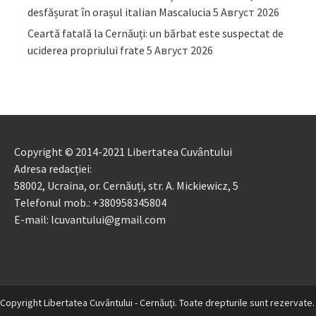
desfășurat în orașul italian Mascalucia
5 Август 2026
Ceartă fatală la Cernăuți: un bărbat este suspectat de
uciderea propriului frate
5 Август 2026
Copyright © 2014-2021 Libertatea Cuvântului
Adresa redacției:
58002, Ucraina, or. Cernăuți, str. A. Mickiewicz, 5
Telefonul mob.: +380958345804
E-mail: lcuvantului@gmail.com
Copyright Libertatea Cuvântului - Cernăuţi. Toate drepturile sunt rezervate.