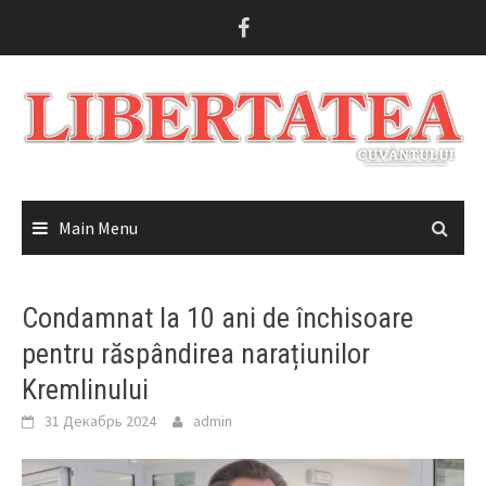
Skip
to
content
Main Menu
Condamnat la 10 ani de închisoare
pentru răspândirea narațiunilor
Kremlinului
31 Декабрь 2024
admin