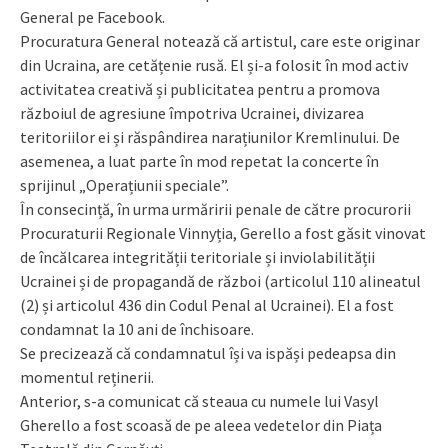
General pe Facebook.
Procuratura General notează că artistul, care este originar
din Ucraina, are cetățenie rusă. El și-a folosit în mod activ
activitatea creativă și publicitatea pentru a promova
războiul de agresiune împotriva Ucrainei, divizarea
teritoriilor ei și răspândirea narațiunilor Kremlinului. De
asemenea, a luat parte în mod repetat la concerte în
sprijinul „Operațiunii speciale”.
În consecință, în urma urmăririi penale de către procurorii
Procuraturii Regionale Vinnyția, Gerello a fost găsit vinovat
de încălcarea integrității teritoriale și inviolabilității
Ucrainei și de propagandă de război (articolul 110 alineatul
(2) și articolul 436 din Codul Penal al Ucrainei). El a fost
condamnat la 10 ani de închisoare.
Se precizează că condamnatul își va ispăși pedeapsa din
momentul reținerii.
Anterior, s-a comunicat că steaua cu numele lui Vasyl
Gherello a fost scoasă de pe aleea vedetelor din Piața