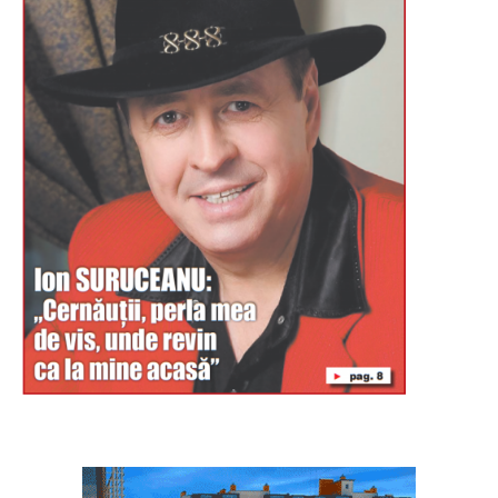
Буковина