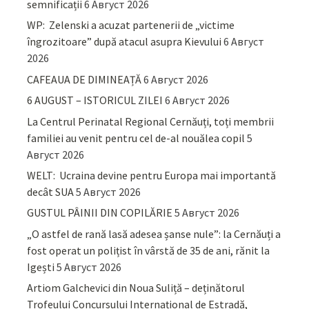
semnificații
6 Август 2026
WP: Zelenski a acuzat partenerii de „victime
îngrozitoare” după atacul asupra Kievului
6 Август
2026
CAFEAUA DE DIMINEAȚĂ
6 Август 2026
6 AUGUST – ISTORICUL ZILEI
6 Август 2026
La Centrul Perinatal Regional Cernăuți, toți membrii
familiei au venit pentru cel de-al nouălea copil
5
Август 2026
WELT: Ucraina devine pentru Europa mai importantă
decât SUA
5 Август 2026
GUSTUL PÂINII DIN COPILĂRIE
5 Август 2026
„O astfel de rană lasă adesea șanse nule”: la Cernăuți a
fost operat un polițist în vârstă de 35 de ani, rănit la
Igești
5 Август 2026
Artiom Galchevici din Noua Suliță – deținătorul
Trofeului Concursului Internațional de Estradă,