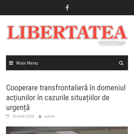
Skip
to
content
Main Menu
Cooperare transfrontalieră în domeniul
acțiunilor în cazurile situațiilor de
urgență
30 Май 2026
admin