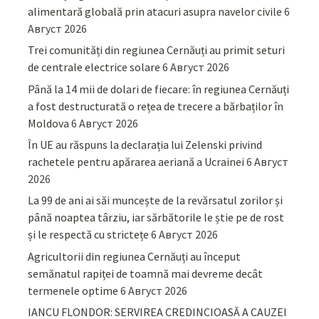
alimentară globală prin atacuri asupra navelor civile
6
Август 2026
Trei comunități din regiunea Cernăuți au primit seturi
de centrale electrice solare
6 Август 2026
Până la 14 mii de dolari de fiecare: în regiunea Cernăuți
a fost destructurată o rețea de trecere a bărbaților în
Moldova
6 Август 2026
În UE au răspuns la declarația lui Zelenski privind
rachetele pentru apărarea aeriană a Ucrainei
6 Август
2026
La 99 de ani ai săi muncește de la revărsatul zorilor și
până noaptea târziu, iar sărbătorile le știe pe de rost
și le respectă cu strictețe
6 Август 2026
Agricultorii din regiunea Cernăuți au început
semănatul rapiței de toamnă mai devreme decât
termenele optime
6 Август 2026
IANCU FLONDOR: SERVIREA CREDINCIOASĂ A CAUZEI