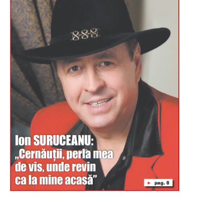
Буковина