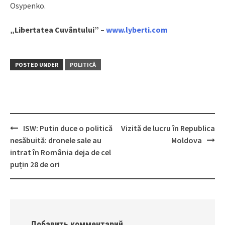
Osypenko.
„Libertatea Cuvântului” –
www.lyberti.com
POSTED UNDER
POLITICĂ
ISW: Putin duce o politică
Vizită de lucru în Republica
Post
nesăbuită: dronele sale au
Moldova
navigation
intrat în România deja de cel
puțin 28 de ori
Добавить комментарий