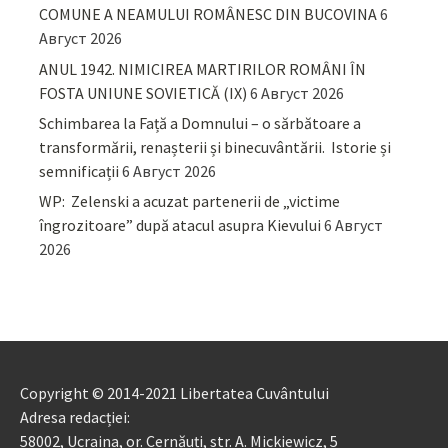
COMUNE A NEAMULUI ROMÂNESC DIN BUCOVINA
6
Август 2026
ANUL 1942. NIMICIREA MARTIRILOR ROMÂNI ÎN
FOSTA UNIUNE SOVIETICĂ (IX)
6 Август 2026
Schimbarea la Față a Domnului – o sărbătoare a
transformării, renașterii și binecuvântării. Istorie și
semnificații
6 Август 2026
WP: Zelenski a acuzat partenerii de „victime
îngrozitoare” după atacul asupra Kievului
6 Август
2026
Copyright © 2014-2021 Libertatea Cuvântului
Adresa redacției:
58002, Ucraina, or. Cernăuți, str. A. Mickiewicz, 5