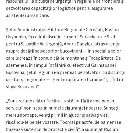
răspunsului la situații de urgență în regiunile de frontieră și
dezvoltarea capacităților logistice pentru asigurarea
asistenței umanitare.
Șeful Administrației Militare Regionale Cernăuți, Ruslan
Osypenko, în cadrul discuției cu șeful Serviciului de Stat
pentru Situațiile de Urgență, Andrii Danyk, a atras atenția
asupra dotării salvatorilor bucovineni — în special a celor
care lucrează în comunitățile montane și îndepărtate. De
asemenea, în timpul întâlnirii cu efectivul Garnizoanei
Bucovina, șeful regiunii i-a premiat pe salvatori cu distincții
de stat și regionale — „Pentru apărarea Ucrainei” și „Întru
slava Bucovinei”.
„Sunt recunoscător fiecărui luptător fără arme pentru
serviciul non-stop în numele siguranței noastre. Sunteți
mereu aproape, veniți primii în ajutor și salvați vieți,
riscându-le pe ale voastre. Tocmai pe astfel de oameni se
bazează sistemul de protecție civilă”, a subliniat Ruslan