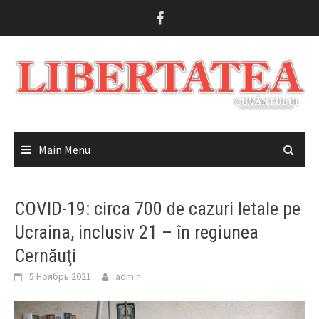
Skip
to
content
Main Menu
COVID-19: circa 700 de cazuri letale pe
Ucraina, inclusiv 21 – în regiunea
Cernăuţi
5 Ноябрь 2021
admin