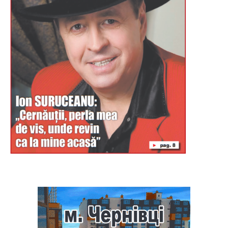
Буковина