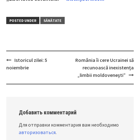
POSTED UNDER
SĂNĂTATE
Istoricul zilei: 5
România îi cere Ucrainei să
Post
noiembrie
recunoască inexistenţa
navigation
„limbii moldoveneşti”
Добавить комментарий
Для отправки комментария вам необходимо
авторизоваться
.