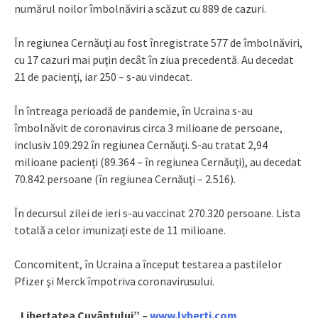
numărul noilor îmbolnăviri a scăzut cu 889 de cazuri.
În regiunea Cernăuţi au fost înregistrate 577 de îmbolnăviri,
cu 17 cazuri mai puţin decât în ziua precedentă. Au decedat
21 de pacienţi, iar 250 – s-au vindecat.
În întreaga perioadă de pandemie, în Ucraina s-au
îmbolnăvit de coronavirus circa 3 milioane de persoane,
inclusiv 109.292 în regiunea Cernăuţi. S-au tratat 2,94
milioane pacienţi (89.364 – în regiunea Cernăuţi), au decedat
70.842 persoane (în regiunea Cernăuţi – 2.516).
În decursul zilei de ieri s-au vaccinat 270.320 persoane. Lista
totală a celor imunizaţi este de 11 milioane.
Concomitent, în Ucraina a început testarea a pastilelor
Pfizer şi Merck împotriva coronavirusului.
„Libertatea Cuvântului” –
www.lyberti.com