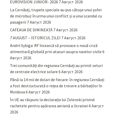
EUROVISION JUNIOR- 2026
7 Август 2026
La Cernăuți, trupele speciale au pus cătușe unui șofer
de microbuz în urma unui conflict și a unui scandal cu
pasagerii
7 Август 2026
CAFEAUA DE DIMINEAȚĂ
7 Август 2026
7 AUGUST – ISTORICUL ZILEI
7 Август 2026
Andrii Sybiga: RF încearcă să provoace o nouă criză
alimentară globală prin atacuri asupra navelor civile
6
Август 2026
Trei comunități din regiunea Cernăuți au primit seturi
de centrale electrice solare
6 Август 2026
Până la 14 mii de dolari de fiecare: în regiunea Cernăuți
a fost destructurată o rețea de trecere a bărbaților în
Moldova
6 Август 2026
În UE au răspuns la declarația lui Zelenski privind
rachetele pentru apărarea aeriană a Ucrainei
6 Август
2026