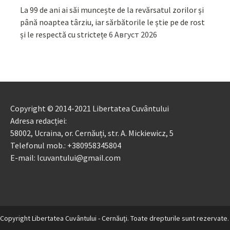
La 99 de ani ai săi muncește de la revărsatul zorilor și
până noaptea târziu, iar sărbătorile le știe pe de rost
și le respectă cu strictețe
6 Август 2026
Copyright © 2014-2021 Libertatea Cuvântului
Adresa redacției:
58002, Ucraina, or. Cernăuți, str. A. Mickiewicz, 5
Telefonul mob.: +380958345804
E-mail: lcuvantului@gmail.com
Copyright Libertatea Cuvântului - Cernăuţi. Toate drepturile sunt rezervate.