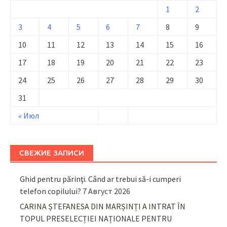
1
2
3
4
5
6
7
8
9
10
11
12
13
14
15
16
17
18
19
20
21
22
23
24
25
26
27
28
29
30
31
« Июл
СВЕЖИЕ ЗАПИСИ
Ghid pentru părinţi. Când ar trebui să-i cumperi
telefon copilului?
7 Август 2026
CARINA ȘTEFANESA DIN MARȘINȚI A INTRAT ÎN
TOPUL PRESELECȚIEI NAȚIONALE PENTRU