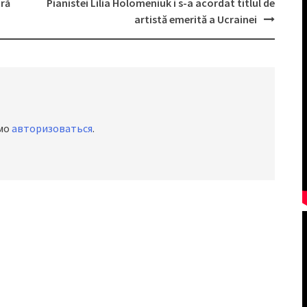
tră
Pianistei Lilia Holomeniuk i s-a acordat titlul de
artistă emerită a Ucrainei
имо
авторизоваться
.