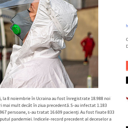
h
C
D
 la 8 noiembrie în Ucraina au fost înregistrate 18.988 noi
ri mai mult decât în ziua precedentă. S-au infectat 1.183
2.967 persoane, s-au tratat 16.609 pacienţi. Au fost fixate 833
nceputul pandemiei. Indicele-record precedent al deceselor a