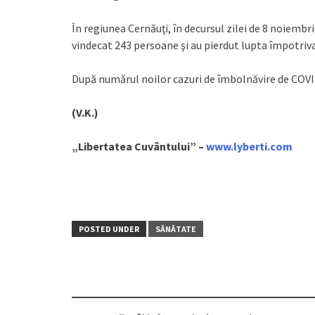
În regiunea Cernăuţi, în decursul zilei de 8 noiemb
vindecat 243 persoane şi au pierdut lupta împotriva 
După numărul noilor cazuri de îmbolnăvire de COVID
(V.K.)
„Libertatea Cuvântului” –
www.lyberti.com
POSTED UNDER
SĂNĂTATE