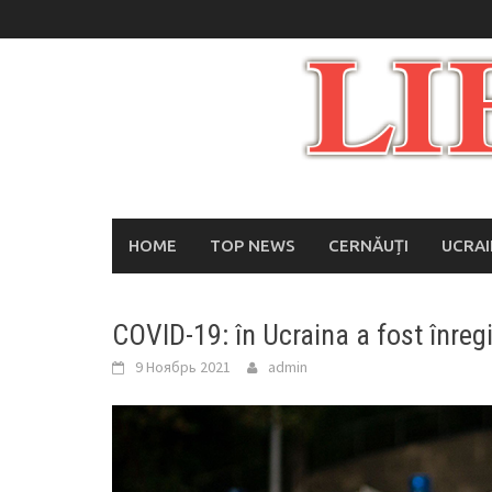
Skip
to
content
HOME
TOP NEWS
CERNĂUȚI
UCRA
COVID-19: în Ucraina a fost înregi
9 Ноябрь 2021
admin