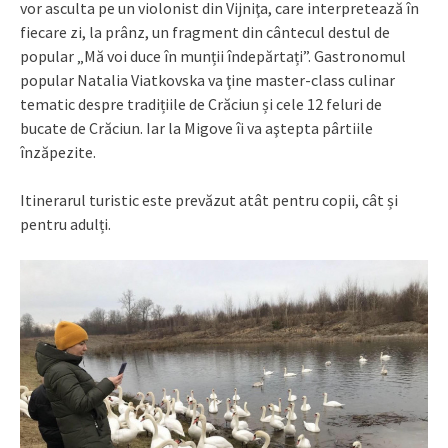
vor asculta pe un violonist din Vijniţa, care interpretează în
fiecare zi, la prânz, un fragment din cântecul destul de
popular „Mă voi duce în munții îndepărtați”. Gastronomul
popular Natalia Viatkovska va ţine master-class culinar
tematic despre tradițiile de Crăciun și cele 12 feluri de
bucate de Crăciun. Iar la Migove îi va aştepta pârtiile
înzăpezite.
Itinerarul turistic este prevăzut atât pentru copii, cât și
pentru adulți.