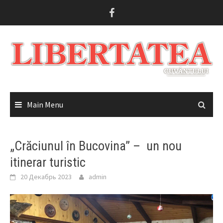
Skip
to
content
Main Menu
„Crăciunul în Bucovina” – un nou
itinerar turistic
20 Декабрь 2023
admin