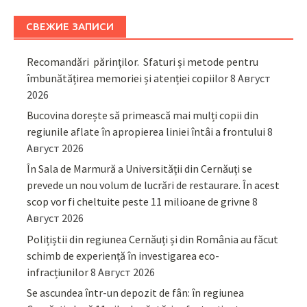
СВЕЖИЕ ЗАПИСИ
Recomandări părinţilor. Sfaturi și metode pentru
îmbunătățirea memoriei și atenției copiilor
8 Август
2026
Bucovina dorește să primească mai mulți copii din
regiunile aflate în apropierea liniei întâi a frontului
8
Август 2026
În Sala de Marmură a Universității din Cernăuți se
prevede un nou volum de lucrări de restaurare. În acest
scop vor fi cheltuite peste 11 milioane de grivne
8
Август 2026
Polițiștii din regiunea Cernăuți și din România au făcut
schimb de experiență în investigarea eco-
infracțiunilor
8 Август 2026
Se ascundea într-un depozit de fân: în regiunea