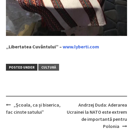
„Libertatea Cuvântului” –
www.lyberti.com
POSTED UNDER
CULTURĂ
„Școala, ca și biserica,
Andrzej Duda: Aderarea
Post
fac cinste satului”
Ucrainei la NATO este extrem
navigation
de importantă pentru
Polonia