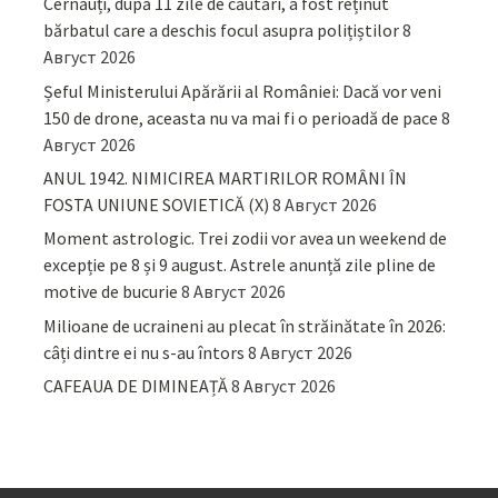
Cernăuți, după 11 zile de căutări, a fost reținut
bărbatul care a deschis focul asupra polițiștilor
8
Август 2026
Șeful Ministerului Apărării al României: Dacă vor veni
150 de drone, aceasta nu va mai fi o perioadă de pace
8
Август 2026
ANUL 1942. NIMICIREA MARTIRILOR ROMÂNI ÎN
FOSTA UNIUNE SOVIETICĂ (X)
8 Август 2026
Moment astrologic. Trei zodii vor avea un weekend de
excepție pe 8 și 9 august. Astrele anunță zile pline de
motive de bucurie
8 Август 2026
Milioane de ucraineni au plecat în străinătate în 2026:
câți dintre ei nu s-au întors
8 Август 2026
CAFEAUA DE DIMINEAȚĂ
8 Август 2026