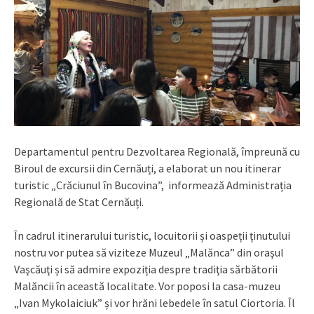
Departamentul pentru Dezvoltarea Regională, împreună cu
Biroul de excursii din Cernăuți, a elaborat un nou itinerar
turistic „Crăciunul în Bucovina”, informează Administrația
Regională de Stat Cernăuți.
În cadrul itinerarului turistic, locuitorii și oaspeții ţinutului
nostru vor putea să viziteze Muzeul „Malănca” din oraşul
Vaşcăuţi și să admire expoziția despre tradiţia sărbătorii
Malăncii în această localitate. Vor poposi la casa-muzeu
„Ivan Mykolaiciuk” și vor hrăni lebedele în satul Ciortoria. Îl