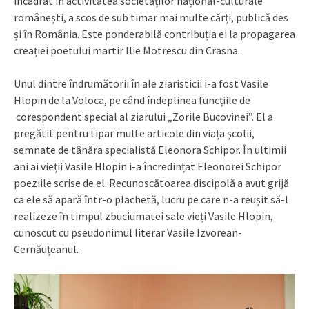
încadrat în activitatea societăților național-culturale
românești, a scos de sub timar mai multe cărți, publică des
și în România. Este ponderabilă contribuția ei la propagarea
creației poetului martir Ilie Motrescu din Crasna.
Unul dintre îndrumătorii în ale ziaristicii i-a fost Vasile
Hlopin de la Voloca, pe când îndeplinea funcțiile de
corespondent special al ziarului „Zorile Bucovinei”. El a
pregătit pentru tipar multe articole din viața școlii,
semnate de tânăra specialistă Eleonora Schipor. În ultimii
ani ai vieții Vasile Hlopin i-a încredințat Eleonorei Schipor
poeziile scrise de el. Recunoscătoarea discipolă a avut grijă
ca ele să apară într-o plachetă, lucru pe care n-a reușit să-l
realizeze în timpul zbuciumatei sale vieți Vasile Hlopin,
cunoscut cu pseudonimul literar Vasile Izvorean-
Cernăuțeanul.