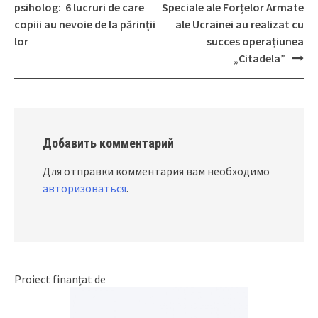
Post
psiholog: 6 lucruri de care
Speciale ale Forțelor Armate
navigation
copiii au nevoie de la părinții
ale Ucrainei au realizat cu
lor
succes operațiunea
„Citadela”
Добавить комментарий
Для отправки комментария вам необходимо
авторизоваться
.
Proiect finanțat de