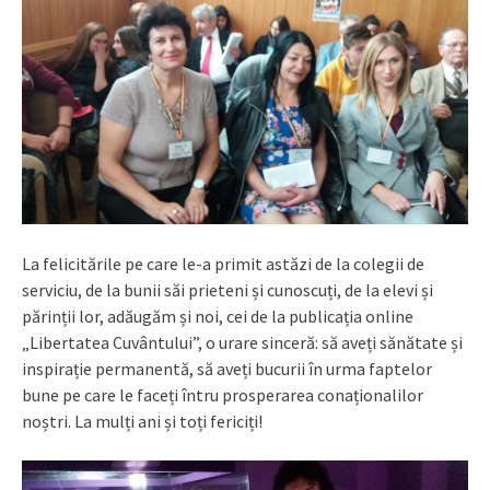
La felicitările pe care le-a primit astăzi de la colegii de
serviciu, de la bunii săi prieteni și cunoscuți, de la elevi și
părinții lor, adăugăm și noi, cei de la publicația online
„Libertatea Cuvântului”, o urare sinceră: să aveți sănătate și
inspirație permanentă, să aveți bucurii în urma faptelor
bune pe care le faceți întru prosperarea conaționalilor
noștri. La mulți ani și toți fericiți!