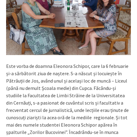
Este vorba de doamna Eleonora Schipor, care la 6 februarie
și-a sărbătorit ziua de naștere. S-a născut și locuiește în
Pătrăuții de Jos, având unul și același loc de muncă – Liceul
(până nu demult Școala medie) din Cupca. Făcându-și
studiile la Facultatea de Limbi Străine de la Universitatea
din Cernăuți, s-a pasionat de cuvântul scris și facultativ a
frecventat cercul de jurnalistică, unde lecțiile erau ținute de
cunoscuți ziariști la acea oră de la mediile regionale. Și tot
mai des numele studentei Eleonora Schipor apărea în
șpalturile „Zorilor Bucovinei”. Încadrându-se în munca