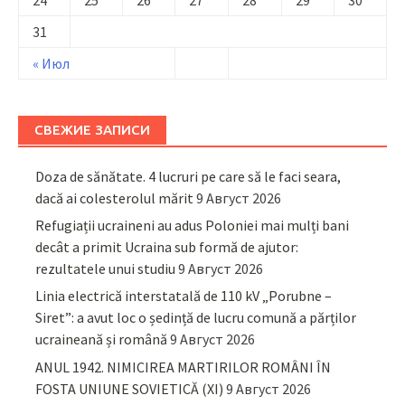
31
« Июл
СВЕЖИЕ ЗАПИСИ
Doza de sănătate. 4 lucruri pe care să le faci seara,
dacă ai colesterolul mărit
9 Август 2026
Refugiații ucraineni au adus Poloniei mai mulți bani
decât a primit Ucraina sub formă de ajutor:
rezultatele unui studiu
9 Август 2026
Linia electrică interstatală de 110 kV „Porubne –
Siret”: a avut loc o ședință de lucru comună a părților
ucraineană și română
9 Август 2026
ANUL 1942. NIMICIREA MARTIRILOR ROMÂNI ÎN
FOSTA UNIUNE SOVIETICĂ (XI)
9 Август 2026