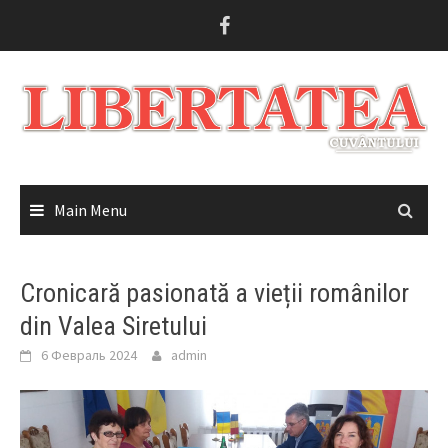
Skip
to
content
Main Menu
Cronicară pasionată a vieții românilor
din Valea Siretului
6 Февраль 2024
admin