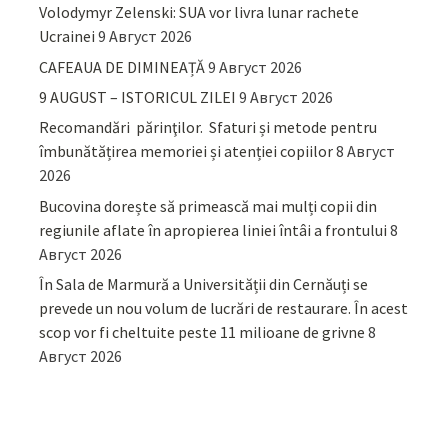
Volodymyr Zelenski: SUA vor livra lunar rachete
Ucrainei
9 Август 2026
CAFEAUA DE DIMINEAȚĂ
9 Август 2026
9 AUGUST – ISTORICUL ZILEI
9 Август 2026
Recomandări părinţilor. Sfaturi și metode pentru
îmbunătățirea memoriei și atenției copiilor
8 Август
2026
Bucovina dorește să primească mai mulți copii din
regiunile aflate în apropierea liniei întâi a frontului
8
Август 2026
În Sala de Marmură a Universității din Cernăuți se
prevede un nou volum de lucrări de restaurare. În acest
scop vor fi cheltuite peste 11 milioane de grivne
8
Август 2026