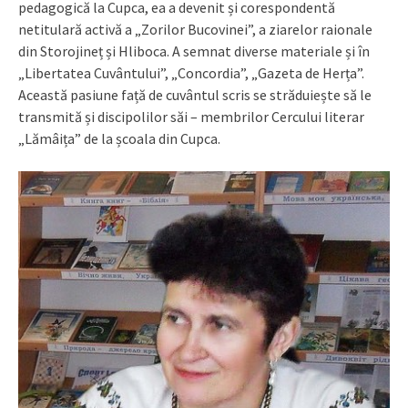
pedagogică la Cupca, ea a devenit și corespondentă
netitulară activă a „Zorilor Bucovinei”, a ziarelor raionale
din Storojineț și Hliboca. A semnat diverse materiale și în
„Libertatea Cuvântului”, „Concordia”, „Gazeta de Herța”.
Această pasiune față de cuvântul scris se străduiește să le
transmită și discipolilor săi – membrilor Cercului literar
„Lămâița” de la școala din Cupca.