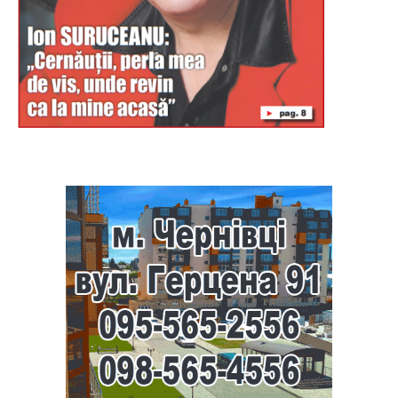
Буковина