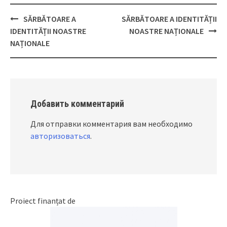
SĂRBĂTOARE A
SĂRBĂTOARE A IDENTITĂȚII
Post
IDENTITĂȚII NOASTRE
NOASTRE NAȚIONALE
navigation
NAȚIONALE
Добавить комментарий
Для отправки комментария вам необходимо
авторизоваться
.
Proiect finanțat de