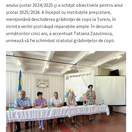
anului școlar 2024/2025 și a schițat obiectivele pentru anul
școlar 2025/2026. A început cu instituțiile preșcolare,
menționând deschiderea grădiniței de copii la Țureni, în
incinta vechii școli după reparațiile ample. În decursul
următorilor cinci ani, a accentuat Tatiana Zazulinsca,
urmează să fie schimbat statutul grădinițelor de copii.