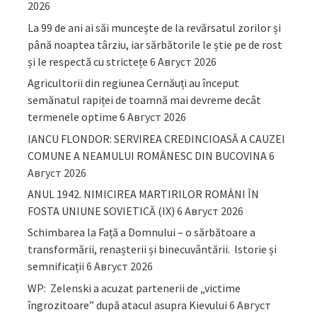
2026
La 99 de ani ai săi muncește de la revărsatul zorilor și
până noaptea târziu, iar sărbătorile le știe pe de rost
și le respectă cu strictețe
6 Август 2026
Agricultorii din regiunea Cernăuți au început
semănatul rapiței de toamnă mai devreme decât
termenele optime
6 Август 2026
IANCU FLONDOR: SERVIREA CREDINCIOASĂ A CAUZEI
COMUNE A NEAMULUI ROMÂNESC DIN BUCOVINA
6
Август 2026
ANUL 1942. NIMICIREA MARTIRILOR ROMÂNI ÎN
FOSTA UNIUNE SOVIETICĂ (IX)
6 Август 2026
Schimbarea la Față a Domnului – o sărbătoare a
transformării, renașterii și binecuvântării. Istorie și
semnificații
6 Август 2026
WP: Zelenski a acuzat partenerii de „victime
îngrozitoare” după atacul asupra Kievului
6 Август