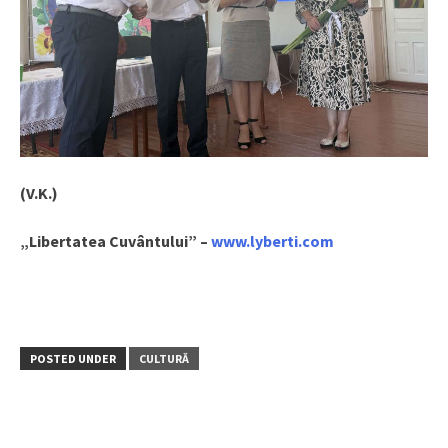
(V.K.)
„Libertatea Cuvântului” –
www.lyberti.com
POSTED UNDER
CULTURĂ