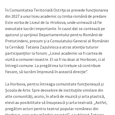
În Comunitatea Teritorială Ostrița se prevede funcționarea
din 2027 a unui liceu academic cu limba română de predare.
Este vorba de Liceul de la Hrobova, unde urmează să fie
executate lucrări importante. În cazul dat se contează pe
ajutorul și sprijinul Departamentului pentru Românii de
Pretutindeni, precum și a Consulatului General al României
la Cernăuți. Tatiana Zazulinsca a atras atenția tuturor
participanților la forum: „Liceul academic va fi cartea de
vizită a comunei noastre. El va fi nu doar al Horbovei, ci al
întregii comune. La pregătirea lui trebuie să contribuie
fiecare, să lucrăm împreună în această direcție”.
La Horbova, pentru întreaga comunitate funcționează și
Școala de Arte. Spre deosebire de instituțiile similare din
alte comunități, acolo, în afară de muzică și arta plastică,
elevii au posibilitate să însușească și arta teatrală. „Astfel,
pregătim actori pentru teatrul popular românesc din
Horbova, care este mândria noastră”, a subliniat Tatiana