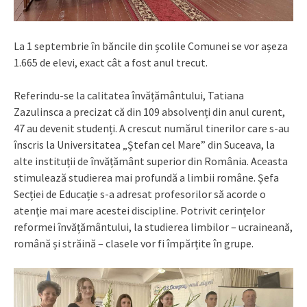
La 1 septembrie în băncile din școlile Comunei se vor așeza
1.665 de elevi, exact cât a fost anul trecut.
Referindu-se la calitatea învățământului, Tatiana
Zazulinsca a precizat că din 109 absolvenți din anul curent,
47 au devenit studenți. A crescut numărul tinerilor care s-au
înscris la Universitatea „Ștefan cel Mare” din Suceava, la
alte instituții de învățământ superior din România. Aceasta
stimulează studierea mai profundă a limbii române. Șefa
Secției de Educație s-a adresat profesorilor să acorde o
atenție mai mare acestei discipline. Potrivit cerințelor
reformei învățământului, la studierea limbilor – ucraineană,
română și străină – clasele vor fi împărțite în grupe.