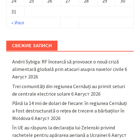
24
25
26
27
28
29
30
31
« Июл
СВЕЖИЕ ЗАПИСИ
Andrii Sybiga: RF încearcă să provoace o nouă criză
alimentară globală prin atacuri asupra navelor civile
6
Август 2026
Trei comunități din regiunea Cernăuți au primit seturi
de centrale electrice solare
6 Август 2026
Până la 14 mii de dolari de fiecare: în regiunea Cernăuți
a fost destructurată o rețea de trecere a bărbaților în
Moldova
6 Август 2026
În UE au răspuns la declarația lui Zelenski privind
rachetele pentru apărarea aeriană a Ucrainei
6 Август