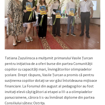
Tatiana Zazulinsca a mulțumit primarului Vasile Țurcan
pentru inițiativa de a oferi burse din partea Comunității
copiilor cu capacități mari, învingătorilor olimpiadelor
școlare. Drept răspuns, Vasile Țurcan a promis că pentru
susținerea copiilor dotați se vor găsi întotdeauna mijloace
financiare. La Forumul din august al pedagogilor au fost
invitați elevii câștigători ai etapei a III-a a olimpiadelor
panucrainene, cărora li s-au înmânat diplome din partea
Consiliului sătesc Ostrița.