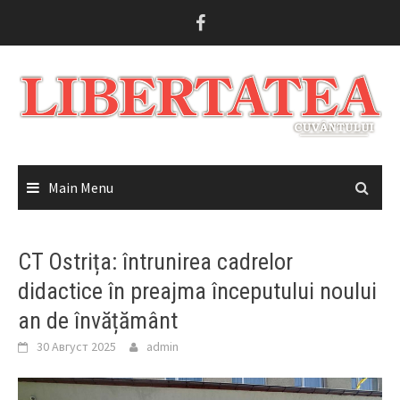
Skip
to
content
Main Menu
CT Ostrița: întrunirea cadrelor
didactice în preajma începutului noului
an de învățământ
30 Август 2025
admin