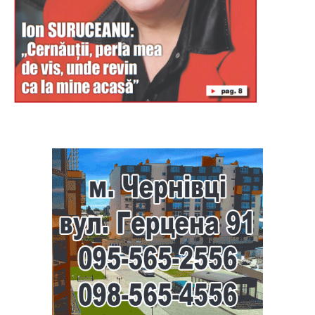
Буковина