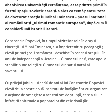
absolvirea Universităţii cernăuţene, este printre primii în
fostul spaţiu sovietic care şi-a ales ca temă pentru teza
de doctorat creaţia lui Mihai Eminescu – poetul naţional
al românilor şi „ultimul romantic european”, după cum îl
consideră unii istorici literari.
Constantin Popovici, în timpul vizitelor sale în oraşul
tinereţii lui Mihai Eminescu, s-a împrietenit cu pedagogii şi
elevii primei şcoli româneşti, deschise în centrul oraşului în
anii de independenţă a Ucrainei – Gimnaziul nr. 6, care apoi a
stabilit bune relaţii cu Gimnaziul din satul natal al
savantului.
Cu prilejul jubileului de 90 de ani al lui Constantin Popovici
elevii de la aceste două instituţii de învăţământ au organizat
o acţiune de omagiere a acestui om de ştiinţă, care a slujit
înfrăţirii spirituale a popoarelor din cele două ţări.