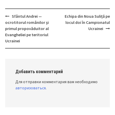
Sfântul Andrei —
Echipa din Noua Suliţă pe
Post
ocrotitorul românilor şi
locul doi în Campionatul
navigation
primul propovăduitor al
Ucrainei
Evangheliei pe teritoriul
Ucrainei
Добавить комментарий
Для отправки комментария вам необходимо
авторизоваться
.