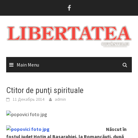
Skip
to
content
Main Menu
Ctitor de punţi spirituale
11 Декабрь 2014
admin
Născut în
fostul judeţ Hotin al Basarabiei, la Romancăuţi, după