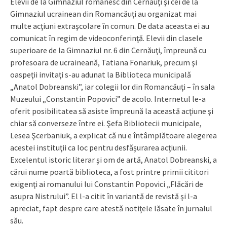
Elevii de la Gimnaziul românesc din Cernăuţi şi cei de la
Gimnaziul ucrainean din Romancăuţi au organizat mai
multe acţiuni extraşcolare în comun. De data aceasta ei au
comunicat în regim de videoconferinţă. Elevii din clasele
superioare de la Gimnaziul nr. 6 din Cernăuţi, împreună cu
profesoara de ucraineană, Tatiana Fonariuk, precum şi
oaspeţii invitaţi s-au adunat la Biblioteca municipală
„Anatol Dobreanski”, iar colegii lor din Romancăuţi – în sala
Muzeului „Constantin Popovici” de acolo. Internetul le-a
oferit posibilitatea să asiste împreună la această acţiune şi
chiar să converseze între ei. Şefa Bibliotecii municipale,
Lesea Şcerbaniuk, a explicat că nu e întâmplătoare alegerea
acestei instituţii ca loc pentru desfăşurarea acţiunii.
Excelentul istoric literar şi om de artă, Anatol Dobreanski, a
cărui nume poartă biblioteca, a fost printre primii cititori
exigenţi ai romanului lui Constantin Popovici „Flăcări de
asupra Nistrului”. El l-a citit în variantă de revistă şi l-a
apreciat, fapt despre care atestă notiţele lăsate în jurnalul
său.