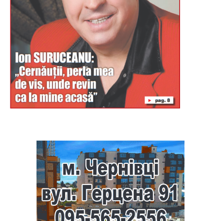
Буковина