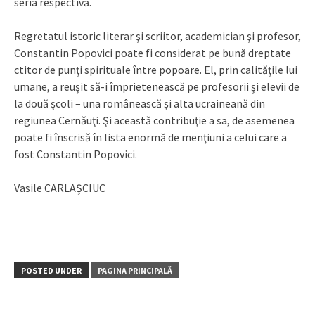
seria respectivă.
Regretatul istoric literar şi scriitor, academician şi profesor,
Constantin Popovici poate fi considerat pe bună dreptate
ctitor de punţi spirituale între popoare. El, prin calităţile lui
umane, a reuşit să-i împrietenească pe profesorii şi elevii de
la două şcoli – una românească şi alta ucraineană din
regiunea Cernăuţi. Şi această contribuţie a sa, de asemenea
poate fi înscrisă în lista enormă de menţiuni a celui care a
fost Constantin Popovici.
Vasile CARLAȘCIUC
POSTED UNDER
PAGINA PRINCIPALĂ