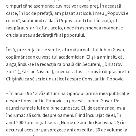
timpuri când asemenea cuvinte vor avea preţ. În această
carte, în loc de prefaţă, am plasat articolul meu „Popovici e
cu noi”, subliniind că dacă Popovici ar fi fost în viaţă, el
neapărat s-ar fi aflat acolo, unde în asemenea momente
cruciale stau adevăraţii fii ai poporului.
Însă, prezenţa lui se simte, afirmă jurnalistul Iuhim Gusar,
copământean cu vestitul academician. El şi-a amintit, că,
angajându-se la redacţia raională din Secureni, „Dnistrovi
zori” („Zări pe Nistru”), imediat a fost trimis în deplasare la
Chişinău ca să scrie un articol despre Constantin Popovici.
– În anul 1967 a văzut lumina tiparului prima mea publicaţie
despre Constantin Popovici, a povestit Iuhim Gusar. Pe
atunci numele lui era bine cunoscut. El, de asemenea, m-a
îndrumat să scriu despre oameni. Fiind încurajat de el, în
anul 2000 am iniţiat seria „Nume de aur din Bucovina”. Şi în
decursul acestor paisprezece ani am editat 30 de volume la