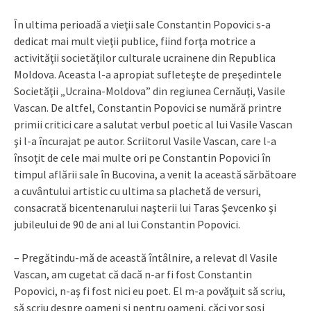
În ultima perioadă a vieţii sale Constantin Popovici s-a
dedicat mai mult vieţii publice, fiind forţa motrice a
activităţii societăţilor culturale ucrainene din Republica
Moldova. Aceasta l-a apropiat sufleteşte de preşedintele
Societăţii „Ucraina-Moldova” din regiunea Cernăuţi, Vasile
Vascan. De altfel, Constantin Popovici se numără printre
primii critici care a salutat verbul poetic al lui Vasile Vascan
şi l-a încurajat pe autor. Scriitorul Vasile Vascan, care l-a
însoţit de cele mai multe ori pe Constantin Popovici în
timpul aflării sale în Bucovina, a venit la această sărbătoare
a cuvântului artistic cu ultima sa plachetă de versuri,
consacrată bicentenarului naşterii lui Taras Şevcenko şi
jubileului de 90 de ani al lui Constantin Popovici.
– Pregătindu-mă de această întâlnire, a relevat dl Vasile
Vascan, am cugetat că dacă n-ar fi fost Constantin
Popovici, n-aş fi fost nici eu poet. El m-a povăţuit să scriu,
să scriu despre oameni şi pentru oameni, căci vor sosi