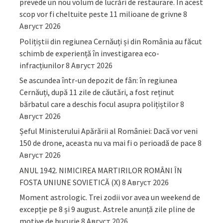
prevede un nou volum de lucrări de restaurare. În acest
scop vor fi cheltuite peste 11 milioane de grivne
8
Август 2026
Polițiștii din regiunea Cernăuți și din România au făcut
schimb de experiență în investigarea eco-
infracțiunilor
8 Август 2026
Se ascundea într-un depozit de fân: în regiunea
Cernăuți, după 11 zile de căutări, a fost reținut
bărbatul care a deschis focul asupra polițiștilor
8
Август 2026
Șeful Ministerului Apărării al României: Dacă vor veni
150 de drone, aceasta nu va mai fi o perioadă de pace
8
Август 2026
ANUL 1942. NIMICIREA MARTIRILOR ROMÂNI ÎN
FOSTA UNIUNE SOVIETICĂ (X)
8 Август 2026
Moment astrologic. Trei zodii vor avea un weekend de
excepție pe 8 și 9 august. Astrele anunță zile pline de
motive de bucurie
8 Август 2026