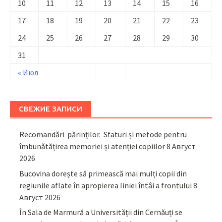
10
11
12
13
14
15
16
17
18
19
20
21
22
23
24
25
26
27
28
29
30
31
« Июл
СВЕЖИЕ ЗАПИСИ
Recomandări părinţilor. Sfaturi și metode pentru
îmbunătățirea memoriei și atenției copiilor
8 Август
2026
Bucovina dorește să primească mai mulți copii din
regiunile aflate în apropierea liniei întâi a frontului
8
Август 2026
În Sala de Marmură a Universității din Cernăuți se