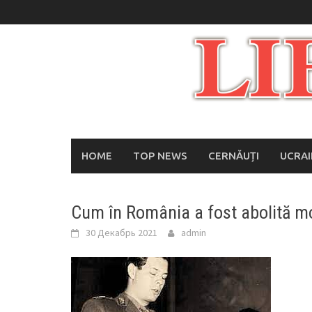
Skip
to
content
HOME
TOP NEWS
CERNĂUȚI
UCRA
Cum în România a fost abolită m
30 Декабрь 2021
admin