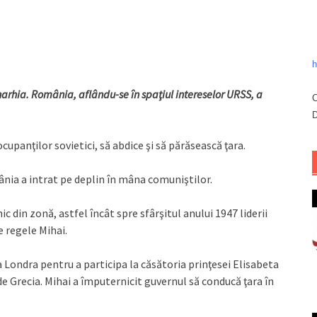
h
rhia. România, aflându-se în spaţiul intereselor URSS, a
C
D
cupanţilor sovietici, să abdice şi să părăsească ţara.
ânia a intrat pe deplin în mâna comuniştilor.
in zonă, astfel încât spre sfârşitul anului 1947 liderii
e regele Mihai.
la Londra pentru a participa la căsătoria prinţesei Elisabeta
 de Grecia. Mihai a împuternicit guvernul să conducă ţara în