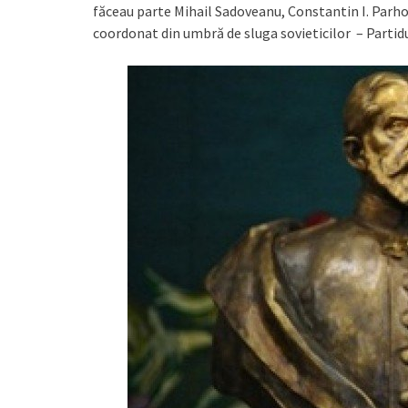
făceau parte Mihail Sadoveanu, Constantin I. Parhon
coordonat din umbră de sluga sovieticilor – Part