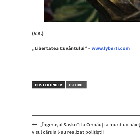
(V.K.)
„Libertatea Cuvântului” –
www.lyberti.com
POSTED UNDER
ISTORIE
„Îngeraşul Saşko”: la Cernăuţi a murit un băieţ
Post
visul căruia l-au realizat poliţiştii