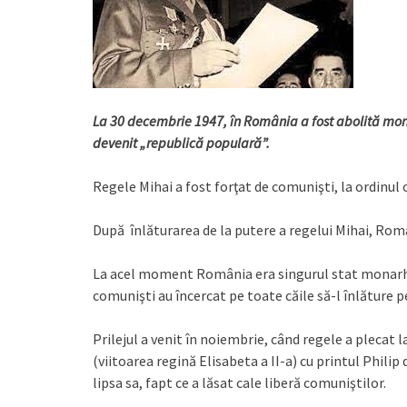
La 30 decembrie 1947, în România a fost abolită mona
devenit „republică populară”.
Regele Mihai a fost forţat de comunişti, la ordinul o
După înlăturarea de la putere a regelui Mihai, Rom
La acel moment România era singurul stat monarhic d
comunişti au încercat pe toate căile să-l înlăture p
Prilejul a venit în noiembrie, când regele a plecat 
(viitoarea regină Elisabeta a II-a) cu printul Philip
lipsa sa, fapt ce a lăsat cale liberă comuniştilor.