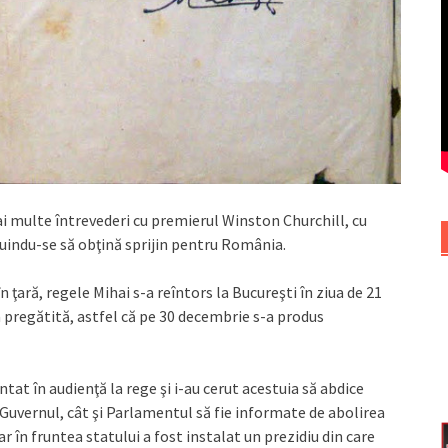
ai multe întrevederi cu premierul Winston Churchill, cu
indu-se să obţină sprijin pentru România.
în ţară, regele Mihai s-a reîntors la Bucureşti în ziua de 21
 pregătită, astfel că pe 30 decembrie s-a produs
t în audienţă la rege şi i-au cerut acestuia să abdice
t Guvernul, cât şi Parlamentul să fie informate de abolirea
 în fruntea statului a fost instalat un prezidiu din care