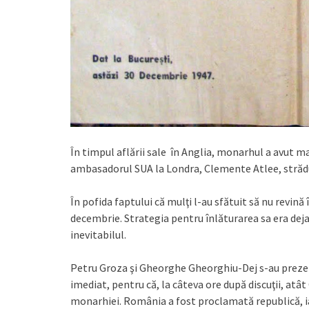
În timpul aflării sale în Anglia, monarhul a avut m
ambasadorul SUA la Londra, Clemente Atlee, strădu
În pofida faptului că mulţi l-au sfătuit să nu revină 
decembrie. Strategia pentru înlăturarea sa era deja
inevitabilul.
Petru Groza şi Gheorghe Gheorghiu-Dej s-au prezenta
imediat, pentru că, la câteva ore după discuţii, atâ
monarhiei. România a fost proclamată republică, iar